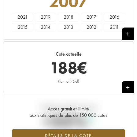
2007
2021
2019
2018
2017
2016
2015
2014
2013
2012
2011
2010
2009
2008
2007
2006
2005
2004
2003
2002
2001
Cote actuelle
2000
1999
1998
1997
1996
188
€
(format 75cl)
+
Tendance actuelle de la cote
Accès gratuit et illimité
+25%
aux statistiques de plus de 150 000 cotes
Tendance à la hausse du millésime 2007 en 2026 par rapport à
DÉTAILS DE LA COTE