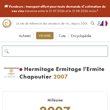
🚚
Vendeurs :
transport offert pour toute demande d’estimation de
vos vins
transmise entre le 01.07.2026 et le 31.08.2026 inclus*
Acheter
Cote
Encyclopédie
VENDRE
Hermitage Ermitage l'Ermite
Chapoutier
2007
Millésime