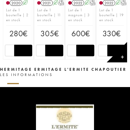
2020
A
2021
A
T
2022
A
T
2022
A
T
Lot de 1
Lot de 1
Lot de 1
Lot de 1
bouteille | 2
bouteille | 11
magnum | 3
bouteille | 19
en stock
en stock
en stock
en stock
280
€
305
€
600
€
330
€
✕
HERMITAGE ERMITAGE L'ERMITE CHAPOUTIER
LES INFORMATIONS