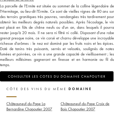
La parcelle de l'Ermite est située au sommet de la colline légendaire de
l'Hermitage, au lieu-dit l'Ermite. Ce sont de vieilles vignes de 80 ans sur
des terroirs granitiques très pauvres, vendangées très tardivement pour
obtenir les meilleurs degrés naturels possibles. Après l'écoulage, le vin
est placé en fûts de chêne neufs ou d'un an, dans lesquels il pourra
rester jusqu'à 20 mois. Il ne sera ni filtré ni collé. Disposant d'une robe
grenat presque noire, ce vin corsé et charnu développe une incroyable
richesse d'arômes : le nez est dominé par les fruits noirs et les épices.
Doté de tanins très puissants, serrés et veloutés, soulignés de notes
fumées et poivrées, ce vin a une grande capacité de vieillissement ; les
meilleurs millésimes gagneront en finesse et en harmonie au fil du
temps.
CONSULTER LES COTES DU DOMAINE CHAPOUTIER
CÔTE DES VINS DU MÊME
DOMAINE
Châteauneuf-du-Pape La
Châteauneuf-du-Pape Croix de
Bernardine Chapoutier
2007
Bois Chapoutier
2007