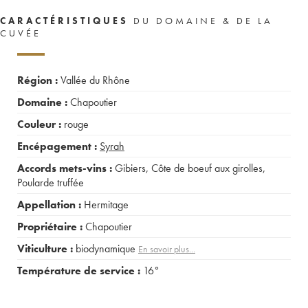
CARACTÉRISTIQUES
DU DOMAINE & DE LA
CUVÉE
Région :
Vallée du Rhône
Domaine :
Chapoutier
Couleur :
rouge
Encépagement :
Syrah
Accords mets-vins :
Gibiers
,
Côte de boeuf aux girolles
,
Poularde truffée
Appellation :
Hermitage
Propriétaire :
Chapoutier
Viticulture :
biodynamique
En savoir plus...
Température de service :
16°