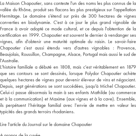
La Maison Chapoutier, sans conteste l'un des noms les plus connus de la
vallée du Rhône, produit ses flacons les plus prestigieux sur l'appellation
Hermitage. Le domaine s'étend sur près de 300 hectares de vignes
converties en biodynamie. C'est à ce jour le plus grand vignoble de
France à avoir adopté ce mode cultural, et ce depuis l'obtention de la
certification en 1999. Chapoutier est souvent le dernier à vendanger ses
vignes, afin d'obtenir une maturité optimale du raisin. Le savoir-faire
Chapoutier s'est aussi étendu vers d'autres vignobles : Provence,
Beaujolais, Roussillon, Champagne, Alsace, Portugal mais aussi le sud de
l'Australie.
L'histoire familiale a débuté en 1808, mais c'est véritablement en 1879
que ses contours se sont dessinés, lorsque Polydor Chapoutier achète
quelques hectares de vignes pour devenir éleveur de vins et négociant.
Depuis, sept générations se sont succédées, jusqu'à Michel Chapoutier.
Celui-ci passe désormais la main à ses enfants Mathilde (au commerce
et à la communication) et Maxime (aux vignes et à la cave). Ensemble,
ils perpétuent l’héritage familial avec l’envie de mettre en valeur les
typicités des grands terroirs rhodaniens.
Lire l'article du Journal sur le domaine Chapoutier
A propos de la cuvée