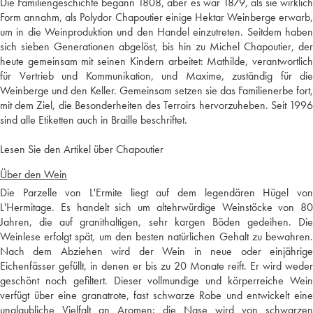
Die Familiengeschichte begann 1808, aber es war 1879, als sie wirklich
Form annahm, als Polydor Chapoutier einige Hektar Weinberge erwarb,
um in die Weinproduktion und den Handel einzutreten. Seitdem haben
sich sieben Generationen abgelöst, bis hin zu Michel Chapoutier, der
heute gemeinsam mit seinen Kindern arbeitet: Mathilde, verantwortlich
für Vertrieb und Kommunikation, und Maxime, zuständig für die
Weinberge und den Keller. Gemeinsam setzen sie das Familienerbe fort,
mit dem Ziel, die Besonderheiten des Terroirs hervorzuheben. Seit 1996
sind alle Etiketten auch in Braille beschriftet.
Lesen Sie den Artikel über Chapoutier
Über den Wein
Die Parzelle von L'Ermite liegt auf dem legendären Hügel von
L'Hermitage. Es handelt sich um altehrwürdige Weinstöcke von 80
Jahren, die auf granithaltigen, sehr kargen Böden gedeihen. Die
Weinlese erfolgt spät, um den besten natürlichen Gehalt zu bewahren.
Nach dem Abziehen wird der Wein in neue oder einjährige
Eichenfässer gefüllt, in denen er bis zu 20 Monate reift. Er wird weder
geschönt noch gefiltert. Dieser vollmundige und körperreiche Wein
verfügt über eine granatrote, fast schwarze Robe und entwickelt eine
unglaubliche Vielfalt an Aromen: die Nase wird von schwarzen