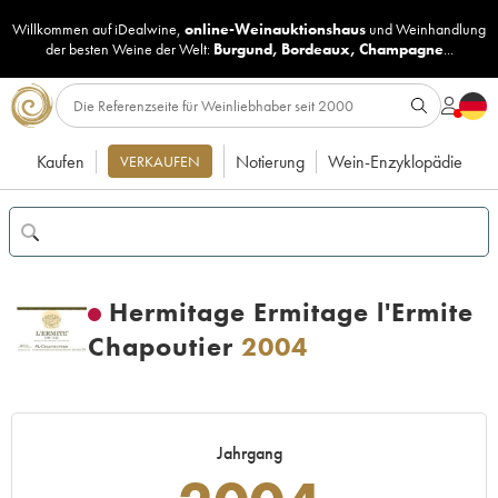
Willkommen auf iDealwine,
online-Weinauktionshaus
und
Weinhandlung
der besten Weine der Welt:
Burgund
,
Bordeaux
,
Champagne
...
Kaufen
Notierung
Wein-Enzyklopädie
VERKAUFEN
Hermitage Ermitage l'Ermite
Chapoutier
2004
Jahrgang