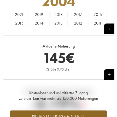
2004
2021
2019
2018
2017
2016
2015
2014
2013
2012
2011
2010
2009
2008
2007
2006
2005
2004
2003
2002
2001
Aktuelle Notierung
2000
1999
1998
1997
1996
145
€
(Größe 0,75 Liter)
+
Aktuelle Entwicklung der Preisnotierung
Kostenloser und unlimitierter Zugang
-3.19%
zu Statistiken von mehr als 150.000 Notierungen
Preisabfall des Jahrgangs 2004 im Jahr 2026 im Vergleich zum
PREISNOTIERUNGSDETAILS