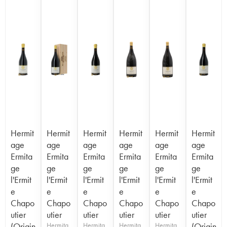
Hermit
Hermit
Hermit
Hermit
Hermit
Hermit
age
age
age
age
age
age
Ermita
Ermita
Ermita
Ermita
Ermita
Ermita
ge
ge
ge
ge
ge
ge
l'Ermit
l'Ermit
l'Ermit
l'Ermit
l'Ermit
l'Ermit
e
e
e
e
e
e
Chapo
Chapo
Chapo
Chapo
Chapo
Chapo
utier
utier
utier
utier
utier
utier
(Origin
Hermita
Hermita
Hermita
Hermita
(Origin