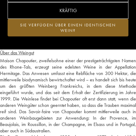
KRÄFTIG
SIE VERFÜGEN ÜBER EINEN IDENTISCHEN
WEIN?
Über das Weingut
Maison Chapoutier, zweifelsohne einer der prestigeträchtigsten Namen
des Rhone-Tals, erzeugt seine edelsten Weine in der Appellation
Hermitage. Das Anwesen umfasst eine Rebfläche von 300 Hektar, die
mittlerweile biodynamisch bewirtschaftet wird – es handelt sich bis heute
um den größten Weinberg Frankreichs, in dem diese Methode
eingeführt wurde, und das seit dem Erhalt der Zertifizierung im Jahre
1999. Die Weinlese findet bei Chapoutier oft erst dann statt, wenn die
anderen Weingüter schon geerntet haben, so dass die Trauben maximal
reif sind. Das Savoir-faire von Chapoutier kommt mittlerweile auch in
anderen Weinbaugebieten zur Anwendung: In der Provence, im
Beaujolais, im Roussillon, in der Champagne, im Elsass und in Portugal,
aber auch in Südaustralien.