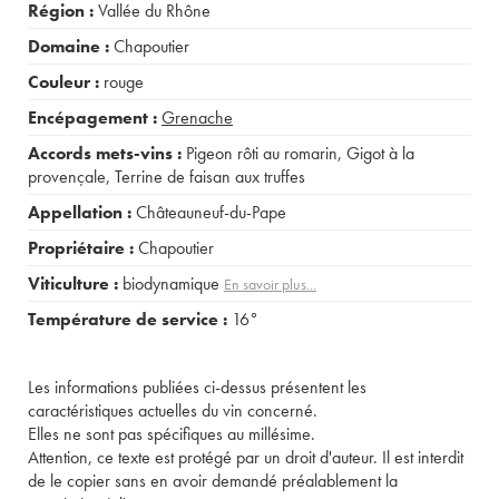
Région :
Vallée du Rhône
Domaine :
Chapoutier
Couleur :
rouge
Encépagement :
Grenache
Accords mets-vins :
Pigeon rôti au romarin
,
Gigot à la
provençale
,
Terrine de faisan aux truffes
Appellation :
Châteauneuf-du-Pape
Propriétaire :
Chapoutier
Viticulture :
biodynamique
En savoir plus...
Température de service :
16°
Les informations publiées ci-dessus présentent les
caractéristiques actuelles du vin concerné.
Elles ne sont pas spécifiques au millésime.
Attention, ce texte est protégé par un droit d'auteur. Il est interdit
de le copier sans en avoir demandé préalablement la