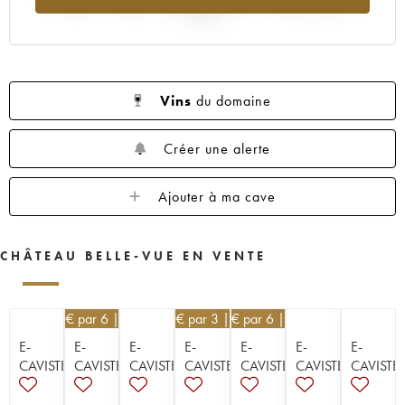
2025
Vins
du domaine
Créer une alerte
Ajouter à ma cave
CHÂTEAU BELLE-VUE EN VENTE
16,20
€
par 6 | -10%
26,10
€
par 3 | -10%
16,20
€
par 6 | -10%
E-
E-
E-
E-
E-
E-
E-
CAVISTE
CAVISTE
CAVISTE
CAVISTE
CAVISTE
CAVISTE
CAVISTE