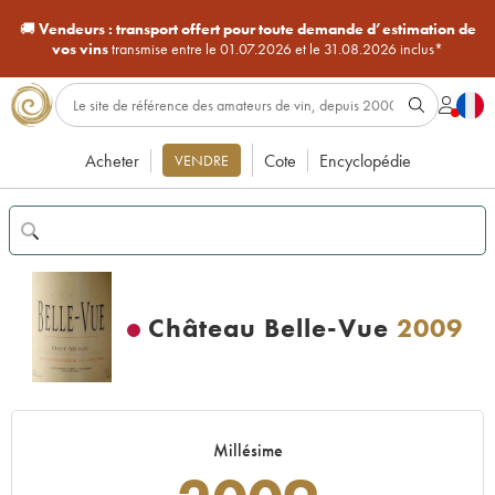
🚚
Vendeurs :
transport offert pour toute demande d’estimation de
vos vins
transmise entre le 01.07.2026 et le 31.08.2026 inclus*
Acheter
Cote
Encyclopédie
VENDRE
Château Belle-Vue
2009
Millésime