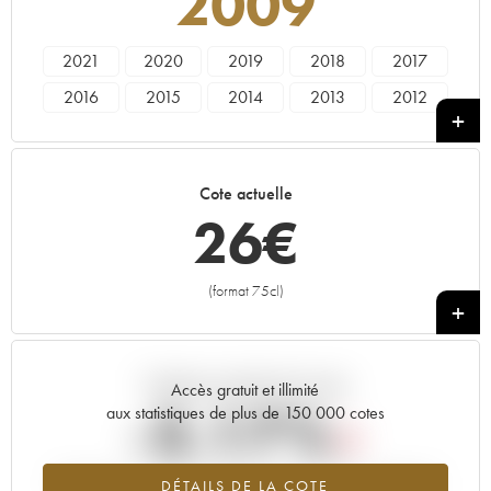
2009
2021
2020
2019
2018
2017
2016
2015
2014
2013
2012
2011
2010
2009
2008
2007
2006
2005
2004
2003
2002
Cote actuelle
2001
2000
26
€
(format 75cl)
+
Tendance actuelle de la cote
Accès gratuit et illimité
-3.17%
aux statistiques de plus de 150 000 cotes
Tendance à la baisse du millésime 2009 en 2026 par rapport à
DÉTAILS DE LA COTE