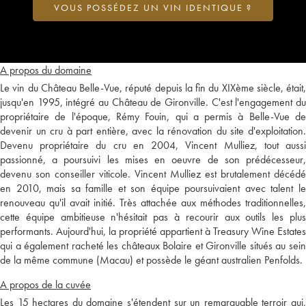
VOUS POSSÉDEZ UN VIN IDENTIQUE ?
A propos du domaine
Le vin du Château Belle-Vue, réputé depuis la fin du XIXème siècle, était,
jusqu'en 1995, intégré au Château de Gironville. C'est l'engagement du
propriétaire de l'époque, Rémy Fouin, qui a permis à Belle-Vue de
devenir un cru à part entière, avec la rénovation du site d'exploitation.
Devenu propriétaire du cru en 2004, Vincent Mulliez, tout aussi
passionné, a poursuivi les mises en oeuvre de son prédécesseur,
devenu son conseiller viticole. Vincent Mulliez est brutalement décédé
en 2010, mais sa famille et son équipe poursuivaient avec talent le
renouveau qu'il avait initié. Très attachée aux méthodes traditionnelles,
cette équipe ambitieuse n'hésitait pas à recourir aux outils les plus
performants. Aujourd'hui, la propriété appartient à Treasury Wine Estates
qui a également racheté les châteaux Bolaire et Gironville situés au sein
de la même commune (Macau) et possède le géant australien Penfolds.
A propos de la cuvée
Les 15 hectares du domaine s'étendent sur un remarquable terroir qui,