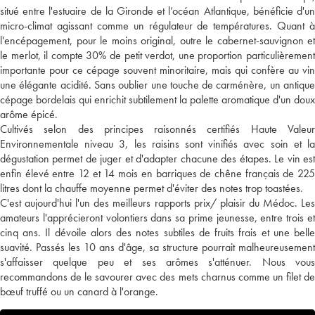
situé entre l'estuaire de la Gironde et l’océan Atlantique, bénéficie d'un
micro-climat agissant comme un régulateur de températures. Quant à
l'encépagement, pour le moins original, outre le cabernet-sauvignon et
le merlot, il compte 30% de petit verdot, une proportion particulièrement
importante pour ce cépage souvent minoritaire, mais qui confère au vin
une élégante acidité. Sans oublier une touche de carménère, un antique
cépage bordelais qui enrichit subtilement la palette aromatique d'un doux
arôme épicé.
Cultivés selon des principes raisonnés certifiés Haute Valeur
Environnementale niveau 3, les raisins sont vinifiés avec soin et la
dégustation permet de juger et d'adapter chacune des étapes. Le vin est
enfin élevé entre 12 et 14 mois en barriques de chêne français de 225
litres dont la chauffe moyenne permet d'éviter des notes trop toastées.
C'est aujourd'hui l'un des meilleurs rapports prix/ plaisir du Médoc. Les
amateurs l'apprécieront volontiers dans sa prime jeunesse, entre trois et
cinq ans. Il dévoile alors des notes subtiles de fruits frais et une belle
suavité. Passés les 10 ans d'âge, sa structure pourrait malheureusement
s'affaisser quelque peu et ses arômes s'atténuer. Nous vous
recommandons de le savourer avec des mets charnus comme un filet de
bœuf truffé ou un canard à l'orange.