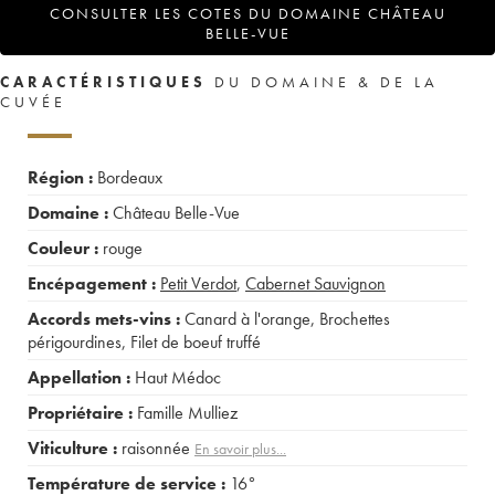
CONSULTER LES COTES DU DOMAINE CHÂTEAU
BELLE-VUE
CARACTÉRISTIQUES
DU DOMAINE & DE LA
CUVÉE
Région :
Bordeaux
Domaine :
Château Belle-Vue
Couleur :
rouge
Encépagement :
Petit Verdot
,
Cabernet Sauvignon
Accords mets-vins :
Canard à l'orange
,
Brochettes
périgourdines
,
Filet de boeuf truffé
Appellation :
Haut Médoc
Propriétaire :
Famille Mulliez
Viticulture :
raisonnée
En savoir plus...
Température de service :
16°