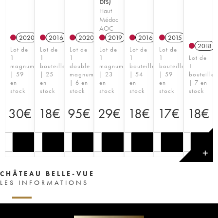
bts)
Haut
Médoc
AOC
2020
2016
2020
2019
2016
2015
2018
Lot de
Lot de
Lot de
Lot de
Lot de
Lot de
1
1
1
1
1
1
Lot de
magnum
bouteille
double
magnum
bouteille
bouteille
1
| 59
| 25
magnum
| 23
| 54
| 59
bouteille
en
en
| 6 en
en
en
en
| 7 en
stock
stock
stock
stock
stock
stock
stock
30
€
18
€
95
€
29
€
18
€
17
€
18
€
✕
CHÂTEAU BELLE-VUE
LES INFORMATIONS