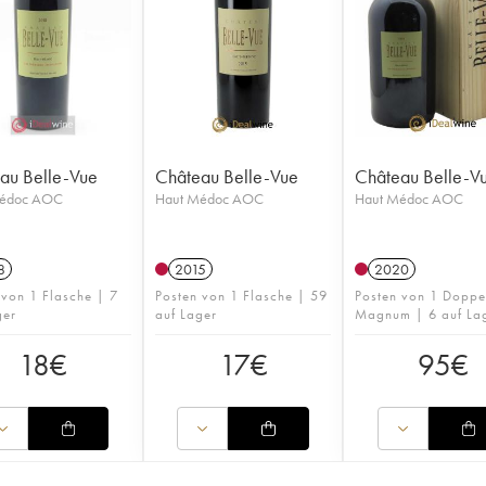
au Belle-Vue
Château Belle-Vue
Château Belle-V
Médoc AOC
Haut Médoc AOC
Haut Médoc AOC
8
2015
2020
 von 1 Flasche | 7
Posten von 1 Flasche | 59
Posten von 1 Doppe
ger
auf Lager
Magnum | 6 auf La
18
€
17
€
95
€