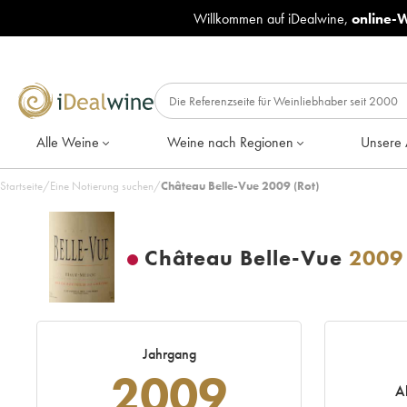
Willkommen auf iDealwine,
online-
Alle Weine
Weine nach Regionen
Unsere 
Startseite
/
Eine Notierung suchen
/
Château Belle-Vue 2009 (Rot)
Château Belle-Vue
2009
Jahrgang
2009
A