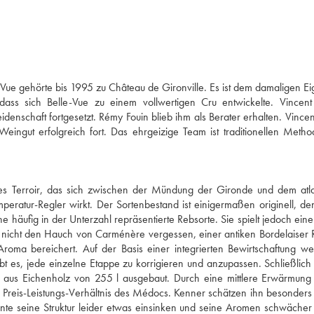
Vue gehörte bis 1995 zu Château de Gironville. Es ist dem damaligen E
s sich Belle-Vue zu einem vollwertigen Cru entwickelte. Vincent 
idenschaft fortgesetzt. Rémy Fouin blieb ihm als Berater erhalten. Vincen
eingut erfolgreich fort. Das ehrgeizige Team ist traditionellen Meth
es Terroir, das sich zwischen der Mündung der Gironde und dem atla
peratur-Regler wirkt. Der Sortenbestand ist einigermaßen originell, d
 häufig in der Unterzahl repräsentierte Rebsorte. Sie spielt jedoch eine
 nicht den Hauch von Carménère vergessen, einer antiken Bordelaiser 
 Aroma bereichert. Auf der Basis einer integrierten Bewirtschaftung w
laubt es, jede einzelne Etappe zu korrigieren und anzupassen. Schließlich
aus Eichenholz von 255 l ausgebaut. Durch eine mittlere Erwärmung 
Preis-Leistungs-Verhältnis des Médocs. Kenner schätzen ihn besonders 
nte seine Struktur leider etwas einsinken und seine Aromen schwäche