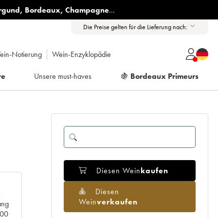
rgund
,
Bordeaux
,
Champagne
...
Die Preise gelten für die Lieferung nach:
ein-Notierung
Wein-Enzyklopädie
re
Unsere must-haves
🍇
Bordeaux Primeurs
Diesen Wein
kaufen
Diesen
Wein
verkaufen
ang
000