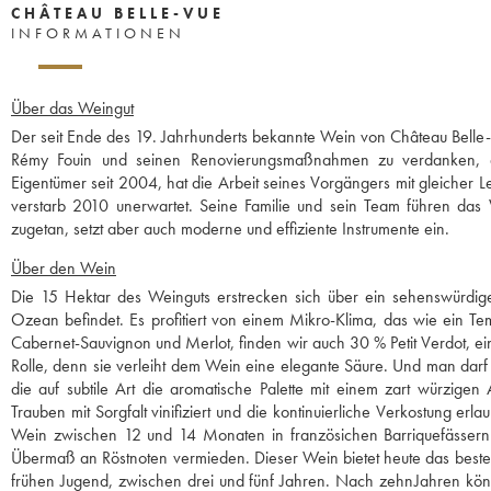
CHÂTEAU BELLE-VUE
INFORMATIONEN
Über das Weingut
Der seit Ende des 19. Jahrhunderts bekannte Wein von Château Belle-
Rémy Fouin und seinen Renovierungsmaßnahmen zu verdanken, das
Eigentümer seit 2004, hat die Arbeit seines Vorgängers mit gleicher Le
verstarb 2010 unerwartet. Seine Familie und sein Team führen das W
zugetan, setzt aber auch moderne und effiziente Instrumente ein.
Über den Wein
Die 15 Hektar des Weinguts erstrecken sich über ein sehenswürdig
Ozean befindet. Es profitiert von einem Mikro-Klima, das wie ein Tem
Cabernet-Sauvignon und Merlot, finden wir auch 30 % Petit Verdot, eine
Rolle, denn sie verleiht dem Wein eine elegante Säure. Und man darf
die auf subtile Art die aromatische Palette mit einem zart würzigen
Trauben mit Sorgfalt vinifiziert und die kontinuierliche Verkostung er
Wein zwischen 12 und 14 Monaten in französichen Barriquefässern 
Übermaß an Röstnoten vermieden. Dieser Wein bietet heute das beste 
frühen Jugend, zwischen drei und fünf Jahren. Nach zehnJahren kön