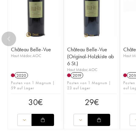
Château Belle-Vue
Château Belle-Vue
Châte
Haut Médoc AOC
(Original-Holzkiste ab
Haut 
6 St.)
Haut Médoc AOC
2020
2019
201
Posten von 1 Magnum |
Posten von 1 Magnum |
Posten
59 auf Lager
23 auf Lager
auf La
30
€
29
€