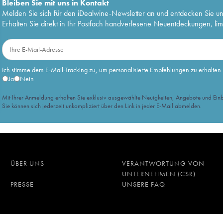
Bleiben Sie mit uns in Kontakt
Melden Sie sich für den iDealwine-Newsletter an und entdecken Sie u
Erhalten Sie direkt in Ihr Postfach handverlesene Neuentdeckungen, lim
Ich stimme dem E-Mail-Tracking zu, um personalisierte Empfehlungen zu erhalten
Ja
Nein
Mit Ihrer Anmeldung erhalten Sie exklusiv ausgewählte Neuigkeiten, Angebote und Einb
Sie können sich jederzeit unkompliziert über den Link in jeder E-Mail abmelden.
ÜBER UNS
VERANTWORTUNG VON
UNTERNEHMEN (CSR)
PRESSE
UNSERE FAQ