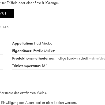
 mit Trüffeln oder einer Ente à l'Orange.
-VUE
EINS
Appellation:
Haut Médoc
Eigentümer:
Famille Mulliez
Produktionsmethode:
nachhaltige Landwirtschaft
Mehr erfahr
Trinktemperatur:
16°
e Merkmale des erwähnten Weins.
Einwilligung des Autors darf er nicht kopiert werden.