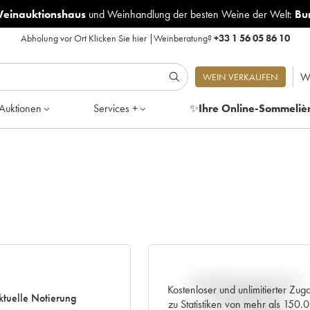
Weinauktionshaus
und
Weinhandlung der besten Weine der Welt:
Bu
Abholung vor Ort
Klicken Sie hier
|
Weinberatung?
+33 1 56 05 86 10
W
WEIN VERKAUFEN
Auktionen
Services +
✨
Ihre Online-Sommeliè
Aktuelle Entwicklung der
Kostenloser und unlimitierter Zug
ktuelle Notierung
Preisnotierung
zu Statistiken von mehr als 150.