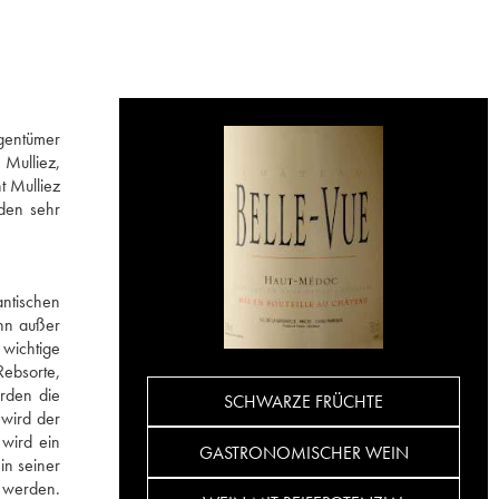
igentümer
Mulliez,
t Mulliez
oden sehr
ntischen
enn außer
 wichtige
Rebsorte,
erden die
SCHWARZE FRÜCHTE
 wird der
wird ein
GASTRONOMISCHER WEIN
in seiner
r werden.