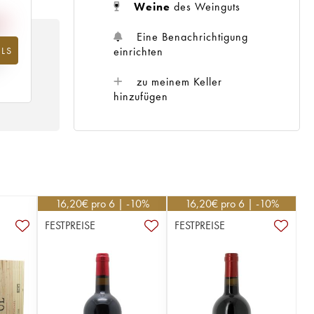
Weine
des Weinguts
Eine Benachrichtigung
einrichten
LS
hr
zu meinem Keller
hinzufügen
16,20
€
pro 6 | -10%
16,20
€
pro 6 | -10%
FESTPREISE
FESTPREISE