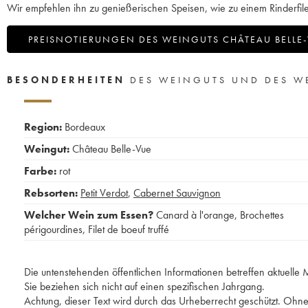
Wir empfehlen ihn zu genießerischen Speisen, wie zu einem Rinderfilet
PREISNOTIERUNGEN DES WEINGUTS CHÂTEAU BELLE
BESONDERHEITEN
DES WEINGUTS UND DES W
Region:
Bordeaux
Weingut:
Château Belle-Vue
Farbe:
rot
Rebsorten:
Petit Verdot
,
Cabernet Sauvignon
Welcher Wein zum Essen?
Canard à l'orange
,
Brochettes
périgourdines
,
Filet de boeuf truffé
Die untenstehenden öffentlichen Informationen betreffen aktuell
Sie beziehen sich nicht auf einen spezifischen Jahrgang.
Achtung, dieser Text wird durch das Urheberrecht geschützt. Ohne 