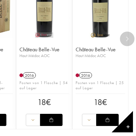
ue
Château Belle-Vue
Château Belle-Vue
Haut Médoc AOC
Haut Médoc AOC
2016
2016
l-
Posten von 1 Flasche | 54
Posten von 1 Flasche | 25
ger
auf Lager
auf Lager
18
€
18
€
✕