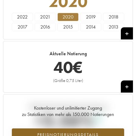
2020
2022
2021
2020
2019
2018
2017
2016
2015
2014
2013
2012
2011
2010
2009
2008
2007
2006
2005
2004
2003
Aktuelle Notierung
2002
2001
2000
1999
40
€
(Größe 0,75 Liter)
+
Aktuelle Entwicklung der Preisnotierung
Kostenloser und unlimitierter Zugang
+5.56%
zu Statistiken von mehr als 150.000 Notierungen
Preisanstiegs des Jahrgangs 2020 im Jahr 2026 im Vergleich zum
PREISNOTIERUNGSDETAILS