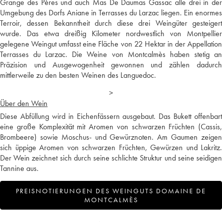
Grange des Pères und auch Mas De Daumas Gassac alle drei in der
Umgebung des Dorfs Aniane in Terrasses du Larzac liegen. Ein enormes
Terroir, dessen Bekanntheit durch diese drei Weingüter gesteigert
wurde. Das etwa dreißig Kilometer nordwestlich von Montpellier
gelegene Weingut umfasst eine Fläche von 22 Hektar in der Appellation
Terrasses du Larzac. Die Weine von Montcalmès haben stetig an
Präzision und Ausgewogenheit gewonnen und zählen dadurch
mittlerweile zu den besten Weinen des Languedoc.
>
Über den Wein
Diese Abfüllung wird in Eichenfässern ausgebaut. Das Bukett offenbart
eine große Komplexität mit Aromen von schwarzen Früchten (Cassis,
Brombeere) sowie Moschus- und Gewürznoten. Am Gaumen zeigen
sich üppige Aromen von schwarzen Früchten, Gewürzen und Lakritz.
Der Wein zeichnet sich durch seine schlichte Struktur und seine seidigen
Tannine aus.
PREISNOTIERUNGEN DES WEINGUTS DOMAINE DE
MONTCALMÈS