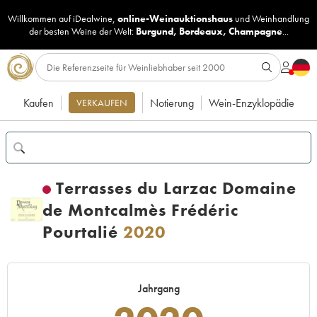
Willkommen auf iDealwine,
online-Weinauktionshaus
und
Weinhandlung
der besten Weine der Welt:
Burgund
,
Bordeaux
,
Champagne
...
Kaufen
Notierung
Wein-Enzyklopädie
VERKAUFEN
Terrasses du Larzac Domaine
de Montcalmès Frédéric
Pourtalié
2020
Jahrgang