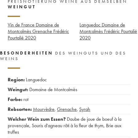
PREISNOTIERUNG WEINE AUS DEMSELBEN
WEINGUT
Vin de France Domaine de
Languedoc Domaine de
Montcalmès Grenache Frédéric
Montcalmès Frédéric Pourtalié
Pourtalié
2020
2020
BESONDERHEITEN
DES WEINGUTS UND DES
WEINS
Region:
Languedoc
Weingut:
Domaine de Montcalmès
Farbe:
rot
Rebsorten:
Mourvèdre
,
Grenache
,
Syrah
Welcher Wein zum Essen?
Daube de joue de boeuf à la
provençale
,
Souris d'agneau rôti à la fleur de thym
,
Brie aux
truffes