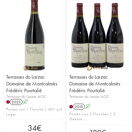
Terrasses du Larzac
Terrasses du Larzac
Domaine de Montcalmès
Domaine de Montcalmès
Frédéric Pourtalié
Frédéric Pourtalié
Terrasses du Larzac AOC
Terrasses du Larzac AOC
2023
A
2019
A
Posten von 1 Flasche | 60+ auf
Posten von 3 Flaschen | 5
Lager
Gebote
34
€