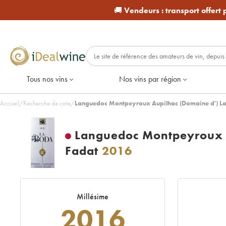
🚚
Vendeurs :
transport offert
Tous nos vins
Nos vins par région
Accueil
/
Recherche de cote
/
Languedoc Montpeyroux Aupilhac (Domaine d') La
Languedoc Montpeyroux A
Fadat
2016
Millésime
2016