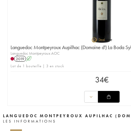
Languedoc Montpeyroux Aupilhac (Domaine d') La Boda Syl
Languedoc Montpeyroux AOC
2019
A
Lot de 1 bouteille | 3 en stock
34
€
LANGUEDOC MONTPEYROUX AUPILHAC (DOMA
LES INFORMATIONS