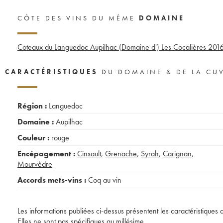
CÔTE DES VINS DU MÊME
DOMAINE
Coteaux du Languedoc Aupilhac (Domaine d') Les Cocalières
201
CARACTÉRISTIQUES
DU DOMAINE & DE LA CU
Région :
Languedoc
Domaine :
Aupilhac
Couleur :
rouge
Encépagement :
Cinsault
,
Grenache
,
Syrah
,
Carignan
,
Mourvèdre
Accords mets-vins :
Coq au vin
Les informations publiées ci-dessus présentent les caractéristiques 
Elles ne sont pas spécifiques au millésime.