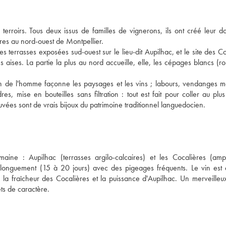
erroirs. Tous deux issus de familles de vignerons, ils ont créé leur 
tres au nord-ouest de Montpellier.
s terrasses exposées sud-ouest sur le lieu-dit Aupilhac, et le site des Co
ses aises. La partie la plus au nord accueille, elle, les cépages blancs (r
in de l'homme façonne les paysages et les vins ; labours, vendanges m
es, mise en bouteilles sans filtration : tout est fait pour coller au plu
 cuvées sont de vrais bijoux du patrimoine traditionnel languedocien.
ine : Aupilhac (terrasses argilo-calcaires) et les Cocalières (amp
 longuement (15 à 20 jours) avec des pigeages fréquents. Le vin est
la fraîcheur des Cocalières et la puissance d'Aupilhac. Un merveilleu
ts de caractère.