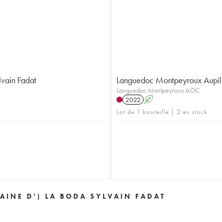
vain Fadat
Languedoc Montpeyroux Aupilh
Languedoc Montpeyroux AOC
2022
A
Lot de 1 bouteille | 2 en stock
INE D') LA BODA SYLVAIN FADAT