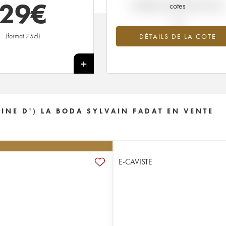
29
€
Tendance actuelle de la cote
cotes
(format 75cl)
DÉTAILS DE LA COTE
+
E D') LA BODA SYLVAIN FADAT EN VENTE
E-CAVISTE