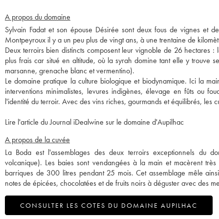
A propos du domaine
Sylvain Fadat et son épouse Désirée sont deux fous de vignes et de t
Montpeyroux il y a un peu plus de vingt ans, à une trentaine de kilomè
Deux terroirs bien distincts composent leur vignoble de 26 hectares : le
plus frais car situé en altitude, où la syrah domine tant elle y trouve 
marsanne, grenache blanc et vermentino).
Le domaine pratique la culture biologique et biodynamique. Ici la ma
interventions minimalistes, levures indigènes, élevage en fûts ou foudr
l'identité du terroir. Avec des vins riches, gourmands et équilibrés, les
Lire l'article du Journal iDealwine sur le domaine d'Aupilhac
A propos de la cuvée
La Boda est l'assemblages des deux terroirs exceptionnels du doma
volcanique). Les baies sont vendangées à la main et macèrent très
barriques de 300 litres pendant 25 mois. Cet assemblage mêle ainsi 
notes de épicées, chocolatées et de fruits noirs à déguster avec des me
CONSULTER LES COTES DU DOMAINE AUPILHAC