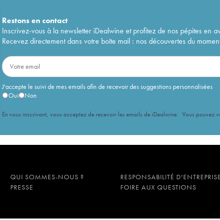
Restons en
contact
Inscrivez-vous à la newsletter iDealwine et profitez de nos pépites en a
Recevez directement dans votre boîte mail : nos découvertes du moment, 
J'accepte le suivi de mes emails afin de recevoir des suggestions personnalisées
Oui
Non
En vous inscrivant, vous acceptez de recevoir les emails de iDealwine. Vous pouvez 
QUI SOMMES-NOUS ?
RESPONSABILITÉ D'ENTREPRIS
PRESSE
FOIRE AUX QUESTIONS