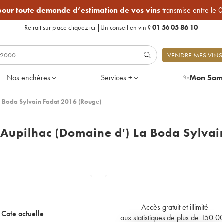
 pour toute demande d’estimation de vos vins
transmise entre le 
Retrait sur place
cliquez ici
|
Un conseil en vin ?
01 56 05 86 10
VENDRE MES VINS
Nos enchères
Services +
✨
Mon Som
 Boda Sylvain Fadat 2016 (Rouge)
upilhac (Domaine d') La Boda Sylvai
Accès gratuit et illimité
Cote actuelle
aux statistiques de plus de 150 