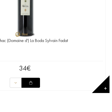
ac (Domaine d') La Boda Sylvain Fadat
34
€
✕