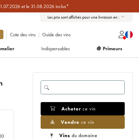
01.07.2026 et le 31.08.2026 inclus*
Les prix sont affichés pour une livraison en :
Cote des vins
Guide des vins
melier
Indispensables
🍇 Primeurs
n
Acheter
ce vin
Vendre
ce vin
Vins
du domaine
000