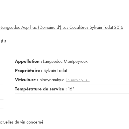
6
Languedoc Aupilhac (Domaine d') Les Cocalières Sylvain Fadat
2016
VÉE
Appellation :
Languedoc Montpeyroux
Propriétaire :
Sylvain Fadat
Viticulture :
biodynamique
En savoir plus...
Température de service :
16°
actuelles du vin concerné.