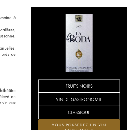
domaine à
calières,
oussanne,
anuelles,
s près de
FRUITS NOIRS
hithéâtre
 élevé en
VIN DE GASTRONOMIE
x vin aux
CLASSIQUE
VOUS POSSÉDEZ UN VIN