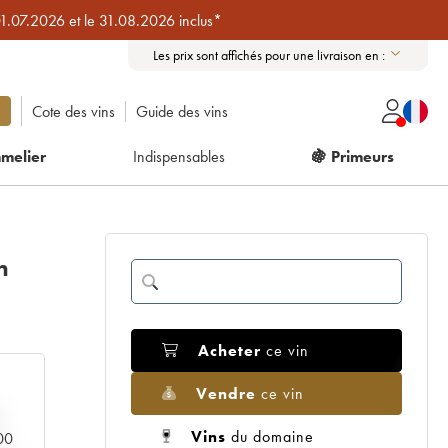
01.07.2026 et le 31.08.2026 inclus*
Les prix sont affichés pour une livraison en :
Cote des vins
Guide des vins
melier
Indispensables
🍇 Primeurs
n
Acheter
ce vin
Vendre
ce vin
Vins
du domaine
000