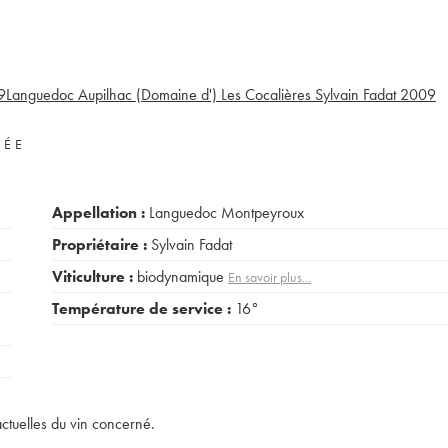
9
Languedoc Aupilhac (Domaine d') Les Cocalières Sylvain Fadat
2009
VÉE
Appellation :
Languedoc Montpeyroux
Propriétaire :
Sylvain Fadat
Viticulture :
biodynamique
En savoir plus...
Température de service :
16°
actuelles du vin concerné.