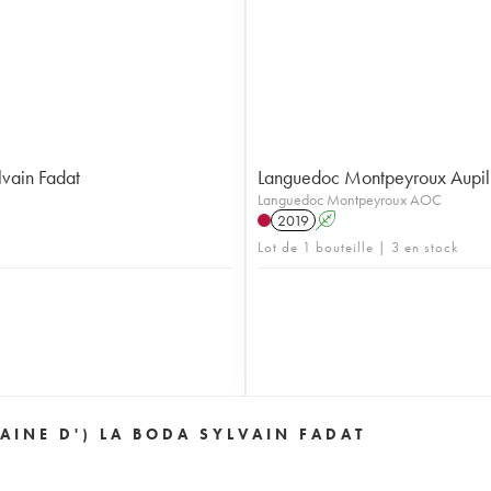
vain Fadat
Languedoc Montpeyroux Aupilh
Languedoc Montpeyroux AOC
2019
A
Lot de 1 bouteille | 3 en stock
INE D') LA BODA SYLVAIN FADAT