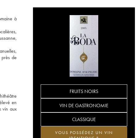
domaine à
calières,
oussanne,
anuelles,
s près de
FRUITS NOIRS
hithéâtre
 élevé en
VIN DE GASTRONOMIE
x vin aux
CLASSIQUE
VOUS POSSÉDEZ UN VIN