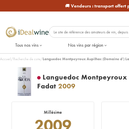
🚚
Vendeurs :
transport offert
Tous nos vins
Nos vins par région
Accueil
/
Recherche de cote
/
Languedoc Montpeyroux Aupilhac (Domaine d') La
Languedoc Montpeyroux A
Fadat
2009
Millésime
2009