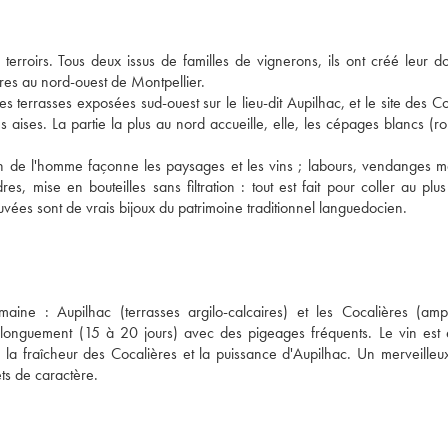
erroirs. Tous deux issus de familles de vignerons, ils ont créé leur 
tres au nord-ouest de Montpellier.
s terrasses exposées sud-ouest sur le lieu-dit Aupilhac, et le site des Co
ses aises. La partie la plus au nord accueille, elle, les cépages blancs (r
in de l'homme façonne les paysages et les vins ; labours, vendanges m
es, mise en bouteilles sans filtration : tout est fait pour coller au plu
 cuvées sont de vrais bijoux du patrimoine traditionnel languedocien.
ine : Aupilhac (terrasses argilo-calcaires) et les Cocalières (amp
 longuement (15 à 20 jours) avec des pigeages fréquents. Le vin est
la fraîcheur des Cocalières et la puissance d'Aupilhac. Un merveilleu
ts de caractère.