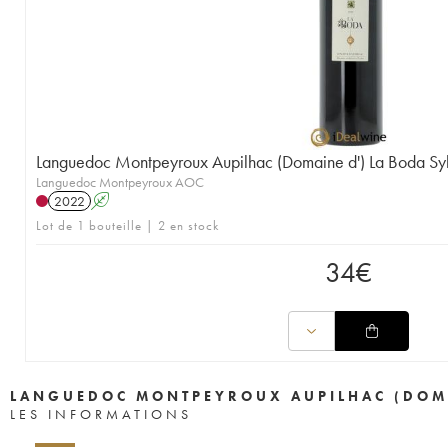
Languedoc Montpeyroux Aupilhac (Domaine d') La Boda Syl
Languedoc Montpeyroux AOC
2022
A
Lot de 1 bouteille | 2 en stock
34
€
LANGUEDOC MONTPEYROUX AUPILHAC (DOMA
LES INFORMATIONS