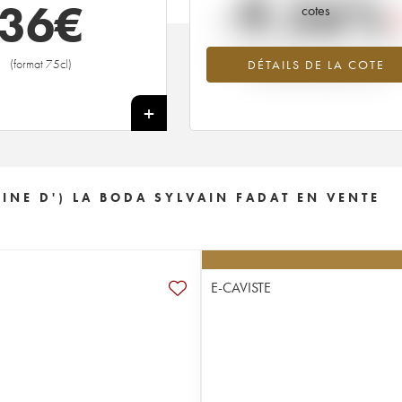
-9.56%
36
€
cotes
Tendance à la baisse du millésime 2
(format 75cl)
DÉTAILS DE LA COTE
en 2026 par rapport à 2025
+
E D') LA BODA SYLVAIN FADAT EN VENTE
E-CAVISTE