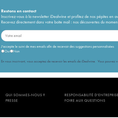
Restons en
contact
Inscrivez-vous à la newsletter iDealwine et profitez de nos pépites en a
Recevez directement dans votre boîte mail : nos découvertes du moment, 
J'accepte le suivi de mes emails afin de recevoir des suggestions personnalisées
Oui
Non
En vous inscrivant, vous acceptez de recevoir les emails de iDealwine. Vous pouvez 
QUI SOMMES-NOUS ?
RESPONSABILITÉ D'ENTREPRIS
PRESSE
FOIRE AUX QUESTIONS