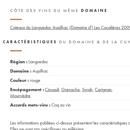
CÔTE DES VINS DU MÊME
DOMAINE
Coteaux du Languedoc Aupilhac (Domaine d') Les Cocalières
200
CARACTÉRISTIQUES
DU DOMAINE & DE LA CU
Région :
Languedoc
Domaine :
Aupilhac
Couleur :
rouge
Encépagement :
Cinsault
,
Grenache
,
Syrah
,
Carignan
,
Mourvèdre
Accords mets-vins :
Coq au vin
Les informations publiées ci-dessus présentent les caractéristiques 
Elles ne sont pas spécifiques au millésime.