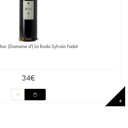
ac (Domaine d') La Boda Sylvain Fadat
34
€
✕