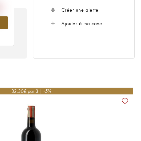
Créer une alerte
009
Ajouter à ma cave
32,30
€
par 3 | -5%