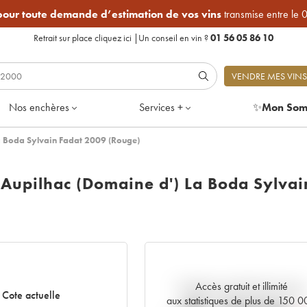
 pour toute demande d’estimation de vos vins
transmise entre le 
Retrait sur place
cliquez ici
|
Un conseil en vin ?
01 56 05 86 10
VENDRE MES VINS
Nos enchères
Services +
✨
Mon Som
 Boda Sylvain Fadat 2009 (Rouge)
upilhac (Domaine d') La Boda Sylvai
Accès gratuit et illimité
Tendance actuelle de la cote
Cote actuelle
aux statistiques de plus de 150 