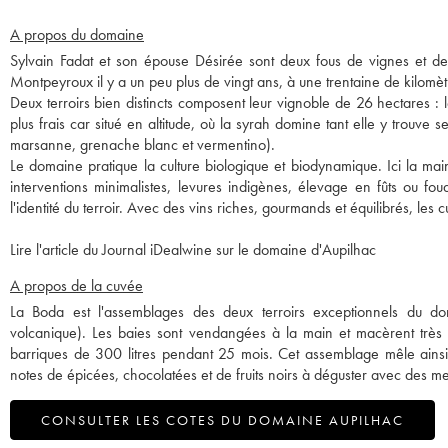
A propos du domaine
Sylvain Fadat et son épouse Désirée sont deux fous de vignes et de t
Montpeyroux il y a un peu plus de vingt ans, à une trentaine de kilomè
Deux terroirs bien distincts composent leur vignoble de 26 hectares : le
plus frais car situé en altitude, où la syrah domine tant elle y trouve 
marsanne, grenache blanc et vermentino).
Le domaine pratique la culture biologique et biodynamique. Ici la ma
interventions minimalistes, levures indigènes, élevage en fûts ou foudr
l'identité du terroir. Avec des vins riches, gourmands et équilibrés, les
Lire l'article du Journal iDealwine sur le domaine d'Aupilhac
A propos de la cuvée
La Boda est l'assemblages des deux terroirs exceptionnels du doma
volcanique). Les baies sont vendangées à la main et macèrent très
barriques de 300 litres pendant 25 mois. Cet assemblage mêle ainsi 
notes de épicées, chocolatées et de fruits noirs à déguster avec des me
CONSULTER LES COTES DU DOMAINE AUPILHAC