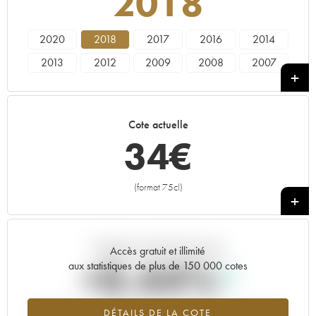
2018
2020
2018
2017
2016
2014
2013
2012
2009
2008
2007
2006
Cote actuelle
34
€
(format 75cl)
+
Tendance actuelle de la cote
Accès gratuit et illimité
+0.44%
aux statistiques de plus de 150 000 cotes
Tendance à la hausse du millésime 2018 en 2026 par rapport à
DÉTAILS DE LA COTE