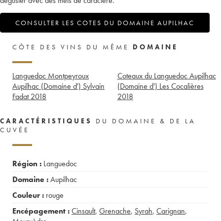
déguster avec des mets de caractère.
CONSULTER LES COTES DU DOMAINE AUPILHAC
CÔTE DES VINS DU MÊME
DOMAINE
Languedoc Montpeyroux
Coteaux du Languedoc Aupilhac
Aupilhac (Domaine d') Sylvain
(Domaine d') Les Cocalières
Fadat
2018
2018
CARACTÉRISTIQUES
DU DOMAINE & DE LA
CUVÉE
Région :
Languedoc
Domaine :
Aupilhac
Couleur :
rouge
Encépagement :
Cinsault
,
Grenache
,
Syrah
,
Carignan
,