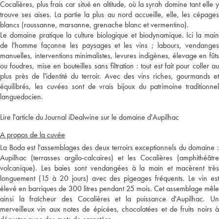
Cocalières, plus frais car situé en altitude, où la syrah domine tant elle y
trouve ses aises. La partie la plus au nord accueille, elle, les cépages
blancs (roussanne, marsanne, grenache blanc et vermentino).
Le domaine pratique la culture biologique et biodynamique. Ici la main
de l'homme façonne les paysages et les vins ; labours, vendanges
manuelles, interventions minimalistes, levures indigènes, élevage en fûts
ou foudres, mise en bouteilles sans filtration : tout est fait pour coller au
plus près de l'identité du terroir. Avec des vins riches, gourmands et
équilibrés, les cuvées sont de vrais bijoux du patrimoine traditionnel
languedocien.
Lire l'article du Journal iDealwine sur le domaine d'Aupilhac
A propos de la cuvée
La Boda est l'assemblages des deux terroirs exceptionnels du domaine :
Aupilhac (terrasses argilo-calcaires) et les Cocalières (amphithéâtre
volcanique). Les baies sont vendangées à la main et macèrent très
longuement (15 à 20 jours) avec des pigeages fréquents. Le vin est
élevé en barriques de 300 litres pendant 25 mois. Cet assemblage mêle
ainsi la fraîcheur des Cocalières et la puissance d'Aupilhac. Un
merveilleux vin aux notes de épicées, chocolatées et de fruits noirs à