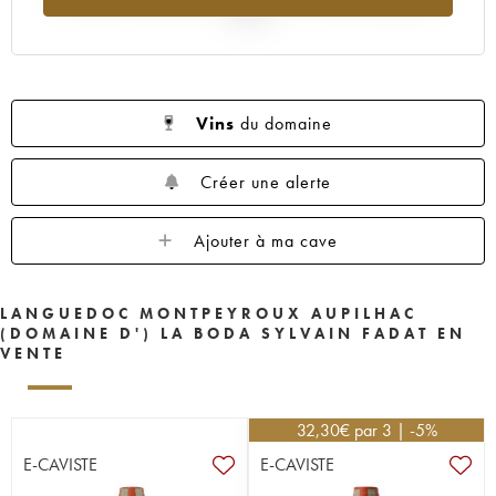
2025
Vins
du domaine
Créer une alerte
Ajouter à ma cave
LANGUEDOC MONTPEYROUX AUPILHAC
(DOMAINE D') LA BODA SYLVAIN FADAT EN
VENTE
32,30
€
par 3 | -5%
E-CAVISTE
E-CAVISTE