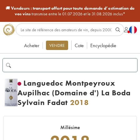
🚚
Vendeurs :
transport offert pour toute demande d’estimation de
vos vins
transmise entre le 01.07.2026 et le 31.08.2026 inclus*
Acheter
Cote
Encyclopédie
VENDRE
Languedoc Montpeyroux
Aupilhac (Domaine d') La Boda
Sylvain Fadat
2018
Millésime