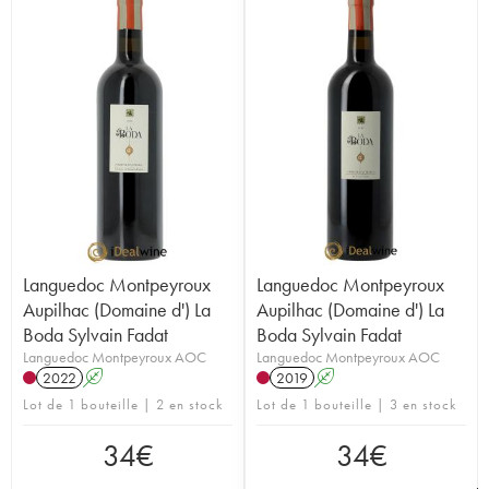
Languedoc Montpeyroux
Languedoc Montpeyroux
Aupilhac (Domaine d') La
Aupilhac (Domaine d') La
Boda Sylvain Fadat
Boda Sylvain Fadat
Languedoc Montpeyroux AOC
Languedoc Montpeyroux AOC
2022
A
2019
A
Lot de 1 bouteille | 2 en stock
Lot de 1 bouteille | 3 en stock
34
€
34
€