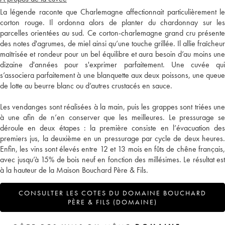
La légende raconte que Charlemagne affectionnait particulièrement le
corton rouge. Il ordonna alors de planter du chardonnay sur les
parcelles orientées au sud. Ce corton-charlemagne grand cru présente
des notes d'agrumes, de miel ainsi qu’une touche grillée. Il allie fraîcheur
maîtrisée et rondeur pour un bel équilibre et aura besoin d’au moins une
dizaine d'années pour s'exprimer parfaitement. Une cuvée qui
s’associera parfaitement à une blanquette aux deux poissons, une queue
de lotte au beurre blanc ou d’autres crustacés en sauce.
Les vendanges sont réalisées à la main, puis les grappes sont triées une
à une afin de n’en conserver que les meilleures. Le pressurage se
déroule en deux étapes : la première consiste en l’évacuation des
premiers jus, la deuxième en un pressurage par cycle de deux heures.
Enfin, les vins sont élevés entre 12 et 13 mois en fûts de chêne français,
avec jusqu’à 15% de bois neuf en fonction des millésimes. Le résultat est
à la hauteur de la Maison Bouchard Père & Fils.
CONSULTER LES COTES DU DOMAINE BOUCHARD
PÈRE & FILS (DOMAINE)