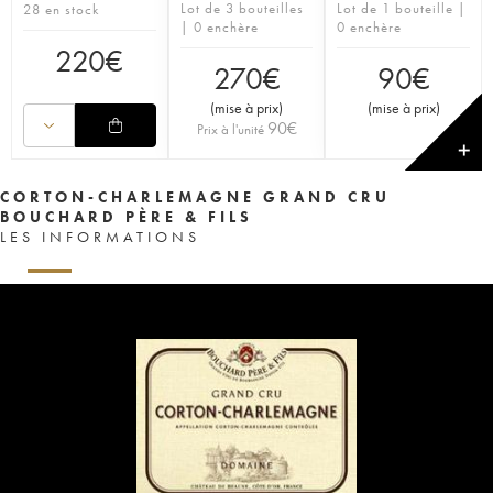
Lot de 3 bouteilles
Lot de 1 bouteille |
28 en stock
| 0 enchère
0 enchère
220
€
270
€
90
€
(
mise à prix
)
(
mise à prix
)
90
€
Prix à l'unité
✕
CORTON-CHARLEMAGNE GRAND CRU
BOUCHARD PÈRE & FILS
LES INFORMATIONS