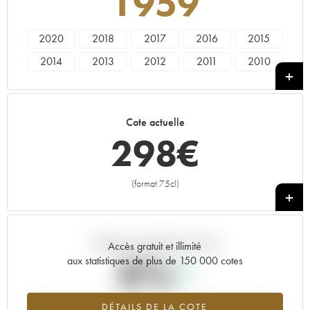
1959
2020
2018
2017
2016
2015
2014
2013
2012
2011
2010
2009
2008
2007
2006
2005
2004
2003
2002
2001
2000
Cote actuelle
1999
1998
1997
1996
1995
298
€
1994
1990
1989
1988
1987
1986
1985
1984
1968
1966
(format 75cl)
+
1963
1961
1959
Tendance actuelle de la cote
Accès gratuit et illimité
0%
aux statistiques de plus de 150 000 cotes
Tendance à la hausse du millésime 1959 en 2026 par rapport à
DÉTAILS DE LA COTE