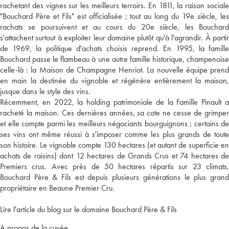
rachetant des vignes sur les meilleurs terroirs. En 1811, la raison sociale
"Bouchard Père et Fils" est officialisée ; tout au long du 19e siècle, les
rachats se poursuivent et au cours du 20e siècle, les Bouchard
s'attachent surtout à exploiter leur domaine plutôt qu'à l'agrandir. À partir
de 1969, la politique d'achats choisis reprend. En 1995, la famille
Bouchard passe le flambeau à une autre famille historique, champenoise
celle-là : la Maison de Champagne Henriot. La nouvelle équipe prend
en main la destinée du vignoble et régénère entièrement la maison,
jusque dans le style des vins.
Récemment, en 2022, la holding patrimoniale de la Famille Pinault a
racheté la maison. Ces dernières années, sa cote ne cesse de grimper
et elle compte parmi les meilleurs négociants bourguignons ; certains de
ses vins ont même réussi à s'imposer comme les plus grands de toute
son histoire. Le vignoble compte 130 hectares (et autant de superficie en
achats de raisins) dont 12 hectares de Grands Crus et 74 hectares de
Premiers crus. Avec près de 50 hectares répartis sur 23 climats,
Bouchard Père & Fils est depuis plusieurs générations le plus grand
propriétaire en Beaune Premier Cru.
Lire l'article du blog sur le domaine Bouchard Père & Fils
A propos de la cuvée