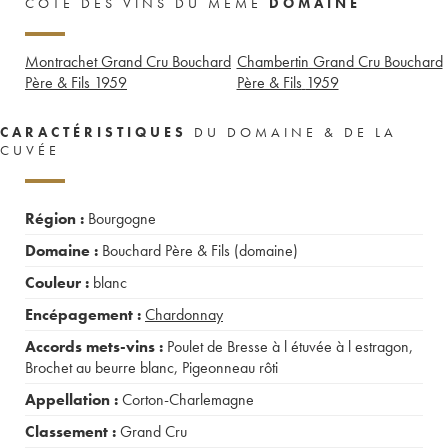
CÔTE DES VINS DU MÊME
DOMAINE
Montrachet Grand Cru Bouchard
Chambertin Grand Cru Bouchard
Père & Fils
1959
Père & Fils
1959
CARACTÉRISTIQUES
DU DOMAINE & DE LA
CUVÉE
Région :
Bourgogne
Domaine :
Bouchard Père & Fils (domaine)
Couleur :
blanc
Encépagement :
Chardonnay
Accords mets-vins :
Poulet de Bresse à l étuvée à l estragon
,
Brochet au beurre blanc
,
Pigeonneau rôti
Appellation :
Corton-Charlemagne
Classement :
Grand Cru