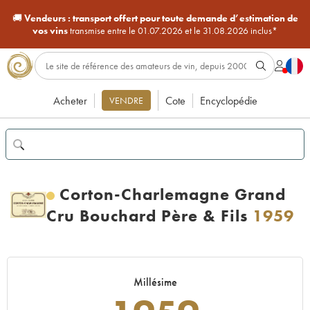
🚚
Vendeurs :
transport offert pour toute demande d’estimation de
vos vins
transmise entre le 01.07.2026 et le 31.08.2026 inclus*
Acheter
Cote
Encyclopédie
VENDRE
Corton-Charlemagne Grand
Cru Bouchard Père & Fils
1959
Millésime