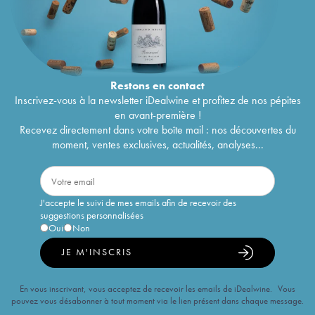
Restons en
contact
Inscrivez-vous à la newsletter iDealwine et profitez de nos pépites
en avant-première !
Recevez directement dans votre boîte mail : nos découvertes du
moment, ventes exclusives, actualités, analyses...
J'accepte le suivi de mes emails afin de recevoir des
suggestions personnalisées
Oui
Non
JE M'INSCRIS
En vous inscrivant, vous acceptez de recevoir les emails de iDealwine. Vous
pouvez vous désabonner à tout moment via le lien présent dans chaque message.