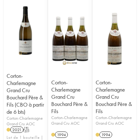
Corton-
Corton-
Corton-
Charlemagne
Charlemagne
Charlemagne
Grand Cru
Grand Cru
Grand Cru
Bouchard Père &
Bouchard Père &
Bouchard Père &
Fils (CBO à partir
Fils
Fils
de 6 bts)
Corton-Charlemagne
Corton-Charlemagne
Corton-Charlemagne
Grand Cru AOC
Grand Cru AOC
Grand Cru AOC
2021
T
1994
1994
Lot de 1 bouteille |