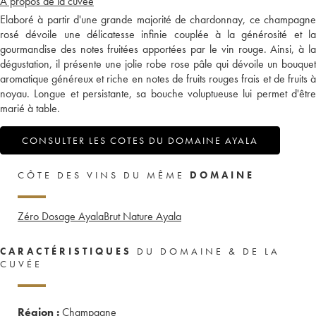
A propos de la cuvée
Elaboré à partir d'une grande majorité de chardonnay, ce champagne
rosé dévoile une délicatesse infinie couplée à la générosité et la
gourmandise des notes fruitées apportées par le vin rouge. Ainsi, à la
dégustation, il présente une jolie robe rose pâle qui dévoile un bouquet
aromatique généreux et riche en notes de fruits rouges frais et de fruits à
noyau. Longue et persistante, sa bouche voluptueuse lui permet d'être
marié à table.
CONSULTER LES COTES DU DOMAINE AYALA
CÔTE DES VINS DU MÊME
DOMAINE
Zéro Dosage Ayala
Brut Nature Ayala
CARACTÉRISTIQUES
DU DOMAINE & DE LA
CUVÉE
Région :
Champagne