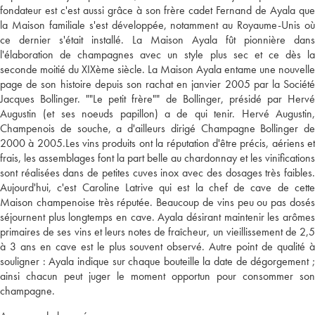
fondateur est c'est aussi grâce à son frère cadet Fernand de Ayala que
la Maison familiale s'est développée, notamment au Royaume-Unis où
ce dernier s'était installé. La Maison Ayala fût pionnière dans
l'élaboration de champagnes avec un style plus sec et ce dès la
seconde moitié du XIXème siècle. La Maison Ayala entame une nouvelle
page de son histoire depuis son rachat en janvier 2005 par la Société
Jacques Bollinger. ""Le petit frère"" de Bollinger, présidé par Hervé
Augustin (et ses noeuds papillon) a de qui tenir. Hervé Augustin,
Champenois de souche, a d'ailleurs dirigé Champagne Bollinger de
2000 à 2005.Les vins produits ont la réputation d'être précis, aériens et
frais, les assemblages font la part belle au chardonnay et les vinifications
sont réalisées dans de petites cuves inox avec des dosages très faibles.
Aujourd'hui, c'est Caroline Latrive qui est la chef de cave de cette
Maison champenoise très réputée. Beaucoup de vins peu ou pas dosés
séjournent plus longtemps en cave. Ayala désirant maintenir les arômes
primaires de ses vins et leurs notes de fraîcheur, un vieillissement de 2,5
à 3 ans en cave est le plus souvent observé. Autre point de qualité à
souligner : Ayala indique sur chaque bouteille la date de dégorgement ;
ainsi chacun peut juger le moment opportun pour consommer son
champagne.