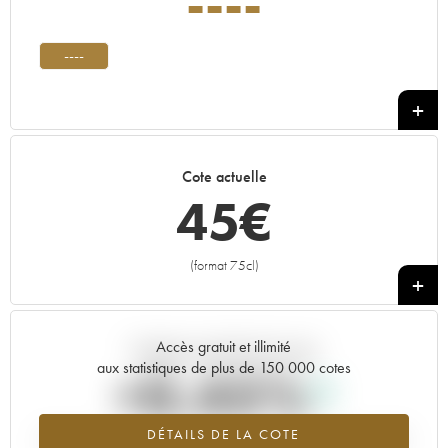
----
----
Cote actuelle
45
€
(format 75cl)
+
Accès gratuit et illimité
Tendance actuelle de la cote
aux statistiques de plus de 150 000 cotes
+0.45%
DÉTAILS DE LA COTE
Tendance à la hausse du millésime ---- en 2026 par rapport à 2025