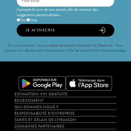
J'accepte le suivi de mes emails afin de recevoir des
suggestions personnalisées
Oui
Non
JE M'INSCRIS
En vous inscrivant, vous acceptez de recevoir les emails de iDealwine. Vous
pouvez vous désabonner à tout moment via le lien présent dans chaque message.
ESTIMATION VIN GRATUITE
RECRUTEMENT
QUI SOMMES-NOUS ?
RESPONSABILITÉ D'ENTREPRISE
TARIFS ET DÉLAIS DE LIVRAISON
DOMAINES PARTENAIRES