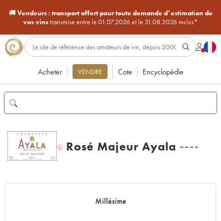
🚚
Vendeurs :
transport offert pour toute demande d’estimation de
vos vins
transmise entre le 01.07.2026 et le 31.08.2026 inclus*
Acheter
Cote
Encyclopédie
VENDRE
Rosé Majeur Ayala
----
H
Millésime