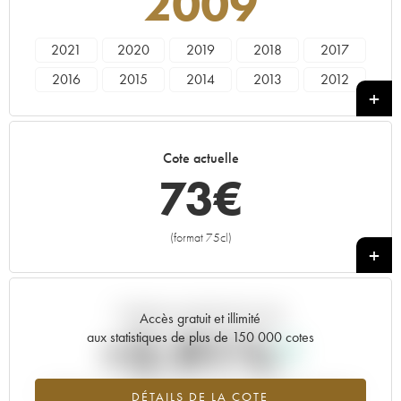
2009
2021
2020
2019
2018
2017
2016
2015
2014
2013
2012
2011
2010
2009
Cote actuelle
73
€
(format 75cl)
+
Tendance actuelle de la cote
Accès gratuit et illimité
+2.91%
aux statistiques de plus de 150 000 cotes
Tendance à la hausse du millésime 2009 en 2026 par rapport à
DÉTAILS DE LA COTE