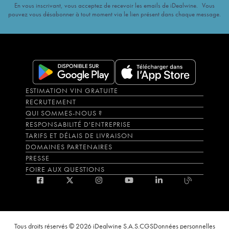
En vous inscrivant, vous acceptez de recevoir les emails de iDealwine. Vous
pouvez vous désabonner à tout moment via le lien présent dans chaque message.
ESTIMATION VIN GRATUITE
RECRUTEMENT
QUI SOMMES-NOUS ?
RESPONSABILITÉ D'ENTREPRISE
TARIFS ET DÉLAIS DE LIVRAISON
DOMAINES PARTENAIRES
PRESSE
FOIRE AUX QUESTIONS
Tous droits réservés © 2026 iDealwine S.A.S.
CGS
Données personnelles