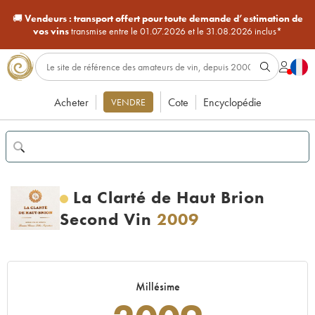
🚚
Vendeurs :
transport offert pour toute demande d’estimation de
vos vins
transmise entre le 01.07.2026 et le 31.08.2026 inclus*
Acheter
Cote
Encyclopédie
VENDRE
La Clarté de Haut Brion
Second Vin
2009
Millésime