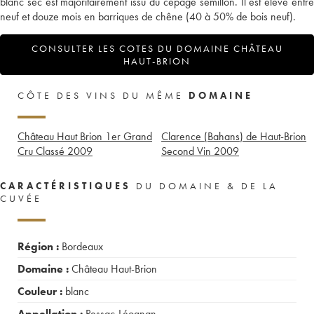
blanc sec est majoritairement issu du cépage sémillon. Il est élevé entre
neuf et douze mois en barriques de chêne (40 à 50% de bois neuf).
CONSULTER LES COTES DU DOMAINE CHÂTEAU
HAUT-BRION
CÔTE DES VINS DU MÊME
DOMAINE
Château Haut Brion 1er Grand
Clarence (Bahans) de Haut-Brion
Cru Classé
2009
Second Vin
2009
CARACTÉRISTIQUES
DU DOMAINE & DE LA
CUVÉE
Région :
Bordeaux
Domaine :
Château Haut-Brion
Couleur :
blanc
Appellation :
Pessac-Léognan