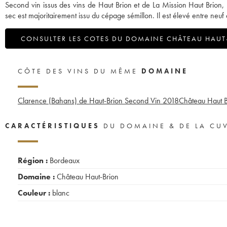
Second vin issus des vins de Haut Brion et de La Mission Haut Brion,
sec est majoritairement issu du cépage sémillon. Il est élevé entre ne
CONSULTER LES COTES DU DOMAINE CHÂTEAU HAUT
CÔTE DES VINS DU MÊME
DOMAINE
Clarence (Bahans) de Haut-Brion Second Vin
2018
Château Haut B
CARACTÉRISTIQUES
DU DOMAINE & DE LA CU
Région :
Bordeaux
Domaine :
Château Haut-Brion
Couleur :
blanc