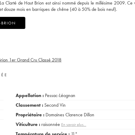
 La Clarté de Haut Brion est ainsi nommé depuis le millésime 2009. Ce 
uf et douze mois en barriques de chêne (40 à 50% de bois neuf).
-BRION
rion 1er Grand Cru Classé
2018
VÉE
Appellation :
Pessac-Léognan
Classement :
Second Vin
Propriétaire :
Domaines Clarence Dillon
Viticulture :
raisonnée
En savoir plus...
Température de service :
11°