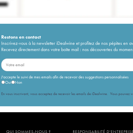
Restons en
contact
Inscrivez-vous à la newsletter iDealwine et profitez de nos pépites en a
Recevez directement dans votre boîte mail : nos découvertes du moment, 
J'accepte le suivi de mes emails afin de recevoir des suggestions personnalisées
Oui
Non
En vous inscrivant, vous acceptez de recevoir les emails de iDealwine. Vous pouvez 
QUI SOMMES-NOUS ?
RESPONSABILITÉ D'ENTREPRIS