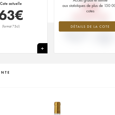
Accès gratuit et illimité
84
€
Cote actuelle
aux statistiques de plus de 150 
63
€
cotes
PRIX PRIMEURS 2018
-25.04%
0%
(format 75cl)
DÉTAILS DE LA COTE
VARIATION COTE
VARIATION PRI
ACTUELLE / PRIX
PRIMEUR
PRIMEUR
MILLÉSIME 20
/ 2017
+
ENTE