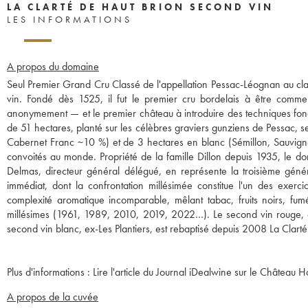
LA CLARTÉ DE HAUT BRION SECOND VIN
LES INFORMATIONS
A propos du domaine
Seul Premier Grand Cru Classé de l'appellation Pessac-Léognan au cla
vin. Fondé dès 1525, il fut le premier cru bordelais à être com
anonymement — et le premier château à introduire des techniques fond
de 51 hectares, planté sur les célèbres graviers gunziens de Pessac
Cabernet Franc ~10 %) et de 3 hectares en blanc (Sémillon, Sauvignon
convoités au monde. Propriété de la famille Dillon depuis 1935, le do
Delmas, directeur général délégué, en représente la troisième génér
immédiat, dont la confrontation millésimée constitue l'un des exer
complexité aromatique incomparable, mêlant tabac, fruits noirs, fum
millésimes (1961, 1989, 2010, 2019, 2022…). Le second vin rouge, 
Plus d'informations :
Lire l'article du Journal iDealwine sur le Château H
A propos de la cuvée