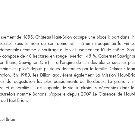
ssement de 1855, Château Haut-Brion occupe une place à part dans l'hi
mercialisé sous le nom de son domaine — à une époque où le vin se
amentales comme le soutirage et le vieillissement en fût de chêne. Son
, se compose de 48 hectares en rouge (Merlot ~45 %, Cabernet Sauvign
 Blanc, Sauvignon Gris) — à l'origine de l'un des blancs secs les plus
maine est piloté depuis plusieurs décennies par la famille Delmas : Jean
ation. En 1983, les Dillon acquièrent également La Mission Haut-Brio
cices de dégustation les plus passionnants de Bordeaux. Le grand vi
ée et minéralité — est capable de vieillir plusieurs décennies dans l
autrefois nommé Bahans, s'appelle depuis 2007 Le Clarence de Haut-B
aut Brion