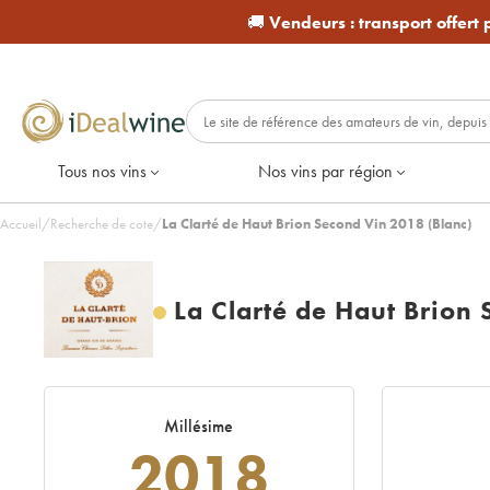
🚚
Vendeurs :
transport offert
Tous nos vins
Nos vins par région
Accueil
/
Recherche de cote
/
La Clarté de Haut Brion Second Vin 2018 (Blanc)
La Clarté de Haut Brion
Millésime
2018