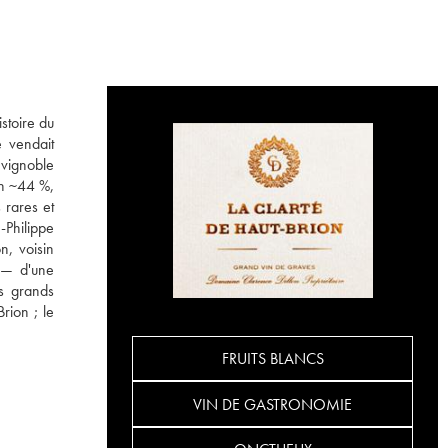
stoire du
 vendait
 vignoble
on ~44 %,
 rares et
-Philippe
n, voisin
n — d'une
es grands
rion ; le
FRUITS BLANCS
VIN DE GASTRONOMIE