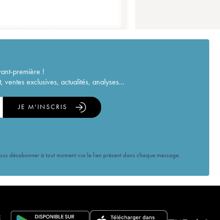
vant-première !
ventes exclusives, actualités, analyses...
JE M'INSCRIS
vous désabonner à tout moment via le lien présent dans chaque message.
E