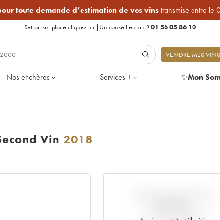
 pour toute demande d’estimation de vos vins
transmise entre le 
Retrait sur place
cliquez ici
|
Un conseil en vin ?
01 56 05 86 10
VENDRE MES VINS
Nos enchères
Services +
✨
Mon Som
 Second Vin
2018
VARIATION COTE PAR
RAPPORT
AU PRIX PRIMEUR