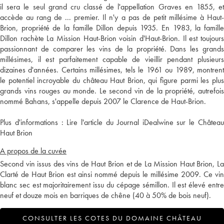
il sera le seul grand cru classé de l'appellation Graves en 1855, et
accède au rang de ... premier. Il n'y a pas de petit millésime à Haut-
Brion, propriété de la famille Dillon depuis 1935. En 1983, la famille
Dillon rachète La Mission Haut-Brion voisin d'Haut-Brion. Il est toujours
passionnant de comparer les vins de la propriété. Dans les grands
millésimes, il est parfaitement capable de vieillir pendant plusieurs
dizaines d'années. Certains millésimes, tels le 1961 ou 1989, montrent
le potentiel incroyable du château Haut Brion, qui figure parmi les plus
grands vins rouges au monde. Le second vin de la propriété, autrefois
nommé Bahans, s'appelle depuis 2007 le Clarence de Haut-Brion.
Plus d'informations :
Lire l'article du Journal iDealwine sur le Châtea
Haut Brion
A propos de la cuvée
Second vin issus des vins de Haut Brion et de La Mission Haut Brion, La
Clarté de Haut Brion est ainsi nommé depuis le millésime 2009. Ce vin
blanc sec est majoritairement issu du cépage sémillon. Il est élevé entre
neuf et douze mois en barriques de chêne (40 à 50% de bois neuf).
CONSULTER LES COTES DU DOMAINE CHÂTEAU