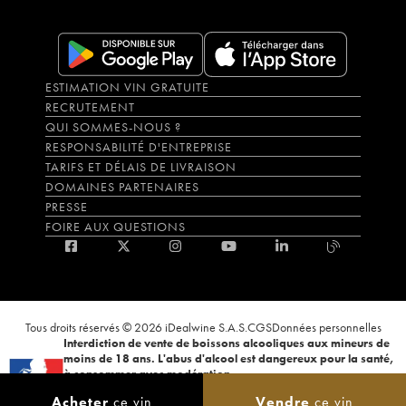
ESTIMATION VIN GRATUITE
RECRUTEMENT
QUI SOMMES-NOUS ?
RESPONSABILITÉ D'ENTREPRISE
TARIFS ET DÉLAIS DE LIVRAISON
DOMAINES PARTENAIRES
PRESSE
FOIRE AUX QUESTIONS
Tous droits réservés © 2026 iDealwine S.A.S.
CGS
Données personnelles
Interdiction de vente de boissons alcooliques aux mineurs de
moins de 18 ans. L'abus d'alcool est dangereux pour la santé,
à consommer avec modération.
La preuve de majorité de l'acheteur est exigée au moment de la vente en
Acheter
ce vin
Vendre
ce vin
ligne. CODE DE LA SANTÉ PUBLIQUE, ART.L.3342-1 et L.3353-3