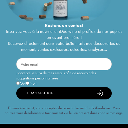
Restons en
contact
Inscrivez-vous à la newsletter iDealwine et profitez de nos pépites
en avant-première !
Recevez directement dans votre boîte mail : nos découvertes du
moment, ventes exclusives, actualités, analyses...
J'accepte le suivi de mes emails afin de recevoir des
suggestions personnalisées
Oui
Non
JE M'INSCRIS
En vous inscrivant, vous acceptez de recevoir les emails de iDealwine. Vous
pouvez vous désabonner à tout moment via le lien présent dans chaque message.