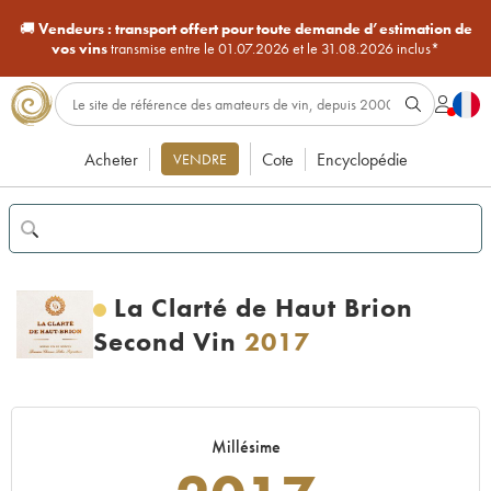
🚚
Vendeurs :
transport offert pour toute demande d’estimation de
vos vins
transmise entre le 01.07.2026 et le 31.08.2026 inclus*
Acheter
Cote
Encyclopédie
VENDRE
La Clarté de Haut Brion
Second Vin
2017
Millésime