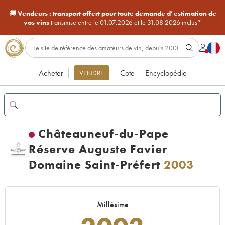
🚚
Vendeurs :
transport offert pour toute demande d’estimation de
vos vins
transmise entre le 01.07.2026 et le 31.08.2026 inclus*
Acheter
Cote
Encyclopédie
VENDRE
Châteauneuf-du-Pape
Réserve Auguste Favier
Domaine Saint-Préfert
2003
Millésime