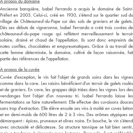
A propos du domaine
Ancienne banquière, Isabel Ferrando a acquis le domaine de Saint-
Préfert en 2003. Celui-ci, créé en 1930, s'étend sur le quartier sud du
village de Châteauneuf-du-Pape sur des sols de graviers et de galets.
Dès ses débuts de vigneronne, Isabel Ferrando a créé trois cuvées de
châteauneuf-du-pape rouge qui reflètent merveilleusement le terroir
solaire, drainé et chaud de l'appellation. Ils sont donc empreints de
notes confites, chocolatées et empyreumatiques. Grâce à au travail de
cette femme déterminée, le domaine, cultivé de façon raisonnée, fait
partie des références de l'appellation.
A propos de la cuvée
Cuvée d'exception, le vin fait l'objet de grands soins dans les vignes
comme dans la cave. Les raisins bénéficient d'un terroir de galets roulés
et de graviers. En cave, les grappes déjà triées dans les vignes lors des
vendanges font l'objet d'un nouveau tri. Isabel Ferrando laisse les
fermentations se faire naturellement. Elle effectue des cuvaisons douces
sans trop d'extraction. Elle élève ensuite ses vins à moitié en cuves béton
et en demi-muids de 600 litres de 2 à 3 vins. Des arômes atypiques se
démarquent : épices, pruneaux et olives noire. En bouche, le vin s'étend
avec onctuosité et délicatesse. Sa structure tannique se fait bien sentir,