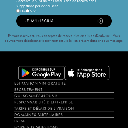
J'accepte le suivi de mes emails afin de recevoir des
suggestions personnalisées
Oui
Non
JE M'INSCRIS
En vous inscrivant, vous acceptez de recevoir les emails de iDealwine. Vous
pouvez vous désabonner à tout moment via le lien présent dans chaque message.
ESTIMATION VIN GRATUITE
RECRUTEMENT
QUI SOMMES-NOUS ?
RESPONSABILITÉ D'ENTREPRISE
TARIFS ET DÉLAIS DE LIVRAISON
DOMAINES PARTENAIRES
PRESSE
FOIRE AUX QUESTIONS