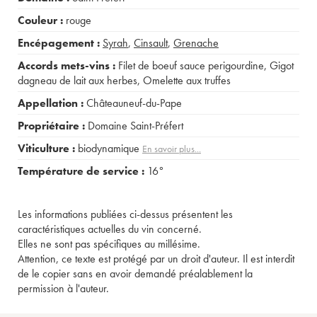
Couleur :
rouge
Encépagement :
Syrah
,
Cinsault
,
Grenache
Accords mets-vins :
Filet de boeuf sauce perigourdine
,
Gigot
dagneau de lait aux herbes
,
Omelette aux truffes
Appellation :
Châteauneuf-du-Pape
Propriétaire :
Domaine Saint-Préfert
Viticulture :
biodynamique
En savoir plus...
Température de service :
16°
Les informations publiées ci-dessus présentent les
caractéristiques actuelles du vin concerné.
Elles ne sont pas spécifiques au millésime.
Attention, ce texte est protégé par un droit d'auteur. Il est interdit
de le copier sans en avoir demandé préalablement la
permission à l'auteur.