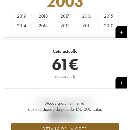
2003
2019
2018
2017
2016
2015
2014
2013
2012
2011
2010
2009
2008
2007
2006
2005
2004
2003
Cote actuelle
61
€
(format 75cl)
+
Tendance actuelle de la cote
Accès gratuit et illimité
0%
aux statistiques de plus de 150 000 cotes
Tendance à la hausse du millésime 2003 en 2026 par rapport à
DÉTAILS DE LA COTE