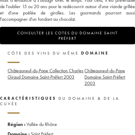
mais a tendance à s'assagir avec le temps. Pour cela, il est préférable
de l'oublier 15 ou 20 ans pour le redécouvrir autour d'une viande grillée
et d'une poêlée de girolles. Les gourmands pourront aussi
l'accompagner d'un fondant au chocolat.
CONSULTER LES COTES DU DOMAINE SAINT
PRÉFERT
CÔTE DES VINS DU MÊME
DOMAINE
Châteauneuf-du-Pape Collection Charles
Châteauneuf-du-Pape
Giraud Domaine Saint-Préfert
2003
Domaine Saint-Préfert
2003
CARACTÉRISTIQUES
DU DOMAINE & DE LA
CUVÉE
Région :
Vallée du Rhône
Domaine :
Saint Préfert