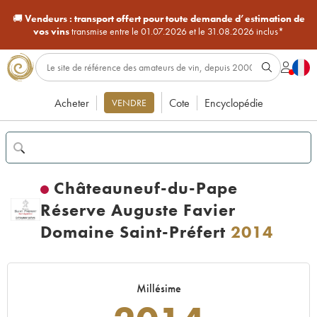
🚚
Vendeurs :
transport offert pour toute demande d’estimation de
vos vins
transmise entre le 01.07.2026 et le 31.08.2026 inclus*
Acheter
Cote
Encyclopédie
VENDRE
Châteauneuf-du-Pape
Réserve Auguste Favier
Domaine Saint-Préfert
2014
Millésime