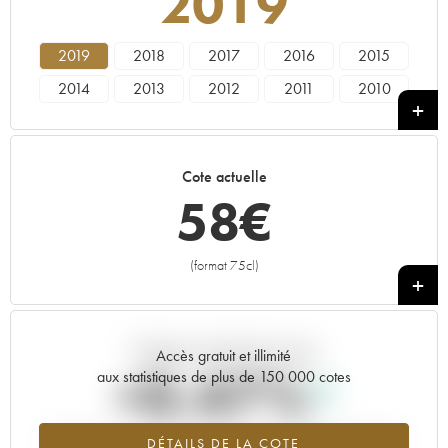
2019
2019
2018
2017
2016
2015
2014
2013
2012
2011
2010
2009
2008
2007
2006
2005
2004
2003
Cote actuelle
58
€
(format 75cl)
+
Tendance actuelle de la cote
Accès gratuit et illimité
+0.47%
aux statistiques de plus de 150 000 cotes
Tendance à la hausse du millésime 2019 en 2026 par rapport à
DÉTAILS DE LA COTE