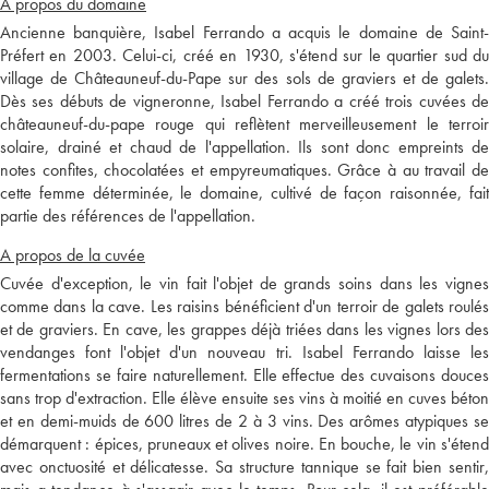
A propos du domaine
Ancienne banquière, Isabel Ferrando a acquis le domaine de Saint-
Préfert en 2003. Celui-ci, créé en 1930, s'étend sur le quartier sud du
village de Châteauneuf-du-Pape sur des sols de graviers et de galets.
Dès ses débuts de vigneronne, Isabel Ferrando a créé trois cuvées de
châteauneuf-du-pape rouge qui reflètent merveilleusement le terroir
solaire, drainé et chaud de l'appellation. Ils sont donc empreints de
notes confites, chocolatées et empyreumatiques. Grâce à au travail de
cette femme déterminée, le domaine, cultivé de façon raisonnée, fait
partie des références de l'appellation.
A propos de la cuvée
Cuvée d'exception, le vin fait l'objet de grands soins dans les vignes
comme dans la cave. Les raisins bénéficient d'un terroir de galets roulés
et de graviers. En cave, les grappes déjà triées dans les vignes lors des
vendanges font l'objet d'un nouveau tri. Isabel Ferrando laisse les
fermentations se faire naturellement. Elle effectue des cuvaisons douces
sans trop d'extraction. Elle élève ensuite ses vins à moitié en cuves béton
et en demi-muids de 600 litres de 2 à 3 vins. Des arômes atypiques se
démarquent : épices, pruneaux et olives noire. En bouche, le vin s'étend
avec onctuosité et délicatesse. Sa structure tannique se fait bien sentir,