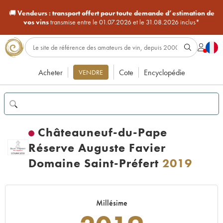
🚚
Vendeurs :
transport offert pour toute demande d’estimation de
vos vins
transmise entre le 01.07.2026 et le 31.08.2026 inclus*
Acheter
Cote
Encyclopédie
VENDRE
Châteauneuf-du-Pape
Réserve Auguste Favier
Domaine Saint-Préfert
2019
Millésime