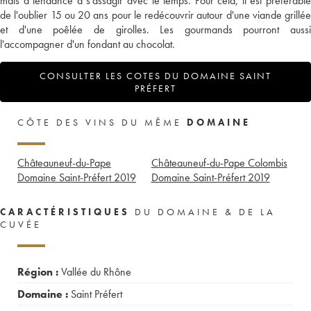
mais a tendance à s'assagir avec le temps. Pour cela, il est préférable
de l'oublier 15 ou 20 ans pour le redécouvrir autour d'une viande grillée
et d'une poêlée de girolles. Les gourmands pourront aussi
l'accompagner d'un fondant au chocolat.
CONSULTER LES COTES DU DOMAINE SAINT
PRÉFERT
CÔTE DES VINS DU MÊME
DOMAINE
Châteauneuf-du-Pape
Châteauneuf-du-Pape Colombis
Domaine Saint-Préfert
2019
Domaine Saint-Préfert
2019
CARACTÉRISTIQUES
DU DOMAINE & DE LA
CUVÉE
Région :
Vallée du Rhône
Domaine :
Saint Préfert