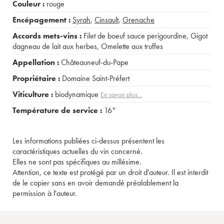
Couleur :
rouge
Encépagement :
Syrah
,
Cinsault
,
Grenache
Accords mets-vins :
Filet de boeuf sauce perigourdine
,
Gigot
dagneau de lait aux herbes
,
Omelette aux truffes
Appellation :
Châteauneuf-du-Pape
Propriétaire :
Domaine Saint-Préfert
Viticulture :
biodynamique
En savoir plus...
Température de service :
16°
Les informations publiées ci-dessus présentent les
caractéristiques actuelles du vin concerné.
Elles ne sont pas spécifiques au millésime.
Attention, ce texte est protégé par un droit d'auteur. Il est interdit
de le copier sans en avoir demandé préalablement la
permission à l'auteur.