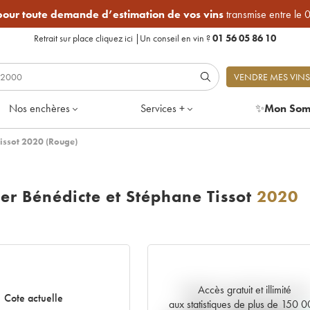
 pour toute demande d’estimation de vos vins
transmise entre le 
Retrait sur place
cliquez ici
|
Un conseil en vin ?
01 56 05 86 10
VENDRE MES VINS
Nos enchères
Services +
✨
Mon Som
Tissot 2020 (Rouge)
er Bénédicte et Stéphane Tissot
2020
Accès gratuit et illimité
Tendance actuelle de la cote
Cote actuelle
aux statistiques de plus de 150 