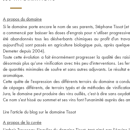
A propos du domaine
Si le domaine porte encore le nom de ses parents, Stéphane Tissot (et so
a commencé par baisser les doses d'engrais pour n’utiliser progressi
été abandonnés tous les désherbants chimiques au profit d'un travai
aujourd'hui) sont passés en agriculture biologique puis, après quelqu
Demeter depuis 2004).
Toute cette évolution a fait énormément progresser la qualité des raisin
désormais plus qu’une vinification avec très peu d'interventions. Les f
de quantités minimales de soufre et sans autres adjuvants. Le résultat e
aromatique.
Cette quête de l'expression des différents terroirs du domaine a conduit
de cépages différents, de terroirs typés et de méthodes de vinificat
Jura, le domaine peut produire des vins ouillés, c'est à dire sans oxydat
Ce nom s'est hissé au sommet et ses vins font l'unanimité auprès des am
Lire l'article du blog sur le domaine Tissot
A propos de la cuvée
L’arbois Trousseau Singulier du domaine Tissot- tant aimé par l’équipe