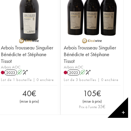
Arbois Trousseau Singulier
Arbois Trousseau Singulier
Bénédicte et Stéphane
Bénédicte et Stéphane
Tissot
Tissot
Arbois AOC
Arbois AOC
2023
A
S
2023
A
S
Lot de 1 bouteille | 0 enchère
Lot de 3 bouteilles | 0 enchère
40
€
105
€
(
mise à prix
)
(
mise à prix
)
35
€
Prix à l'unité
✕