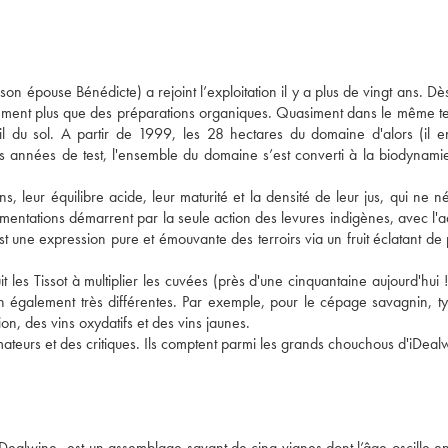
n épouse Bénédicte) a rejoint l’exploitation il y a plus de vingt ans. Dès
vement plus que des préparations organiques. Quasiment dans le même t
l du sol. A partir de 1999, les 28 hectares du domaine d'alors (il e
es années de test, l'ensemble du domaine s’est converti à la biodynamie 
s, leur équilibre acide, leur maturité et la densité de leur jus, qui ne né
ermentations démarrent par la seule action des levures indigènes, avec l'a
st une expression pure et émouvante des terroirs via un fruit éclatant de 
 les Tissot à multiplier les cuvées (près d'une cinquantaine aujourd'hui !)
ion également très différentes. Par exemple, pour le cépage savagnin, t
ion, des vins oxydatifs et des vins jaunes.
ateurs et des critiques. Ils comptent parmi les grands chouchous d'iDeal
 iDealwine- est un assemblage savant de cinq vignes dont l’âge oscille en