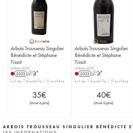
Arbois Trousseau Singulier
Arbois Trousseau Singulier
Bénédicte et Stéphane
Bénédicte et Stéphane
Tissot
Tissot
Arbois AOC
Arbois AOC
2023
A
S
2023
A
S
Lot de 1 bouteille | 0 enchère
Lot de 1 bouteille | 0 enchère
35
€
40
€
(
mise à prix
)
(
mise à prix
)
ARBOIS TROUSSEAU SINGULIER BÉNÉDICTE E
LES INFORMATIONS