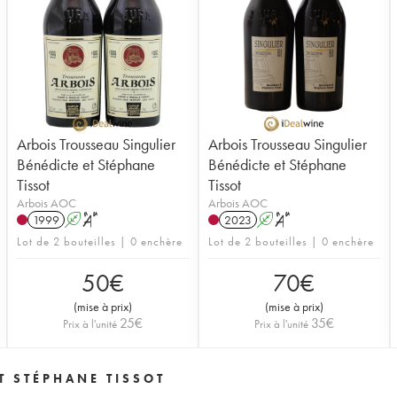
Arbois Trousseau Singulier
Arbois Trousseau Singulier
Bénédicte et Stéphane
Bénédicte et Stéphane
Tissot
Tissot
Arbois AOC
Arbois AOC
1999
A
S
2023
A
S
Lot de 2 bouteilles | 0 enchère
Lot de 2 bouteilles | 0 enchère
50
€
70
€
(
mise à prix
)
(
mise à prix
)
25
€
35
€
Prix à l'unité
Prix à l'unité
T STÉPHANE TISSOT