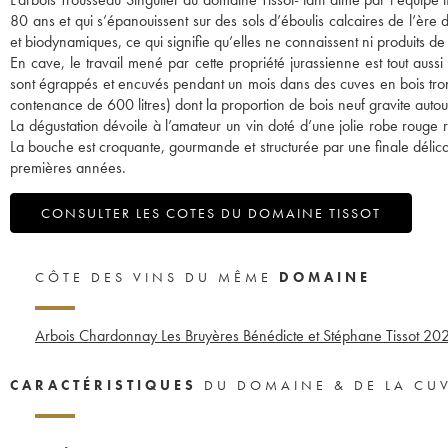
80 ans et qui s’épanouissent sur des sols d’éboulis calcaires de l’ère d
et biodynamiques, ce qui signifie qu’elles ne connaissent ni produits d
En cave, le travail mené par cette propriété jurassienne est tout auss
sont égrappés et encuvés pendant un mois dans des cuves en bois tron
contenance de 600 litres) dont la proportion de bois neuf gravite auto
La dégustation dévoile à l’amateur un vin doté d’une jolie robe rouge r
La bouche est croquante, gourmande et structurée par une finale délica
premières années.
CONSULTER LES COTES DU DOMAINE TISSOT
CÔTE DES VINS DU MÊME
DOMAINE
Arbois Chardonnay Les Bruyères Bénédicte et Stéphane Tissot
20
CARACTÉRISTIQUES
DU DOMAINE & DE LA CU