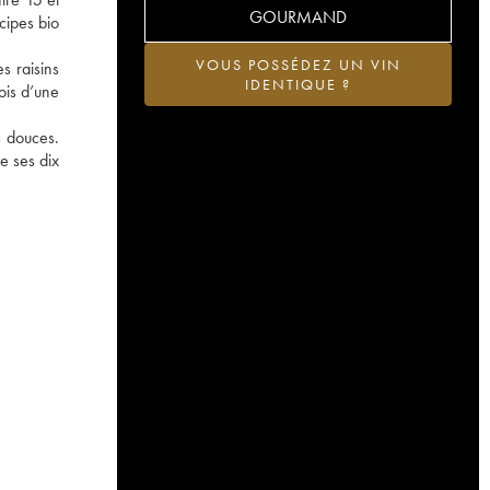
GOURMAND
cipes bio
VOUS POSSÉDEZ UN VIN
s raisins
IDENTIQUE ?
ois d’une
s douces.
e ses dix