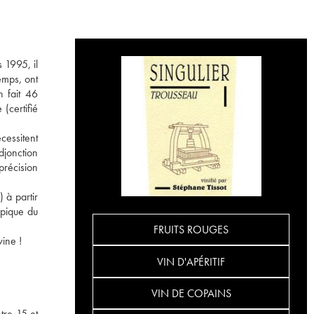
 1995, il
emps, ont
n fait 46
(certifié
cessitent
djonction
précision
 à partir
ypique du
FRUITS ROUGES
wine !
VIN D'APÉRITIF
VIN DE COPAINS
tre 15 et