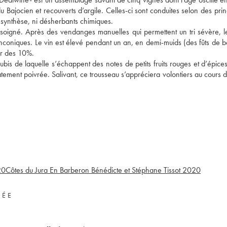
u Bajocien et recouverts d’argile. Celles-ci sont conduites selon des prin
e synthèse, ni désherbants chimiques.
i soigné. Après des vendanges manuelles qui permettent un tri sévère, le
coniques. Le vin est élevé pendant un an, en demi-muids (des fûts de b
ur des 10%.
ubis de laquelle s’échappent des notes de petits fruits rouges et d’épice
tement poivrée. Salivant, ce trousseau s’appréciera volontiers au cours d
20
Côtes du Jura En Barberon Bénédicte et Stéphane Tissot
2020
VÉE