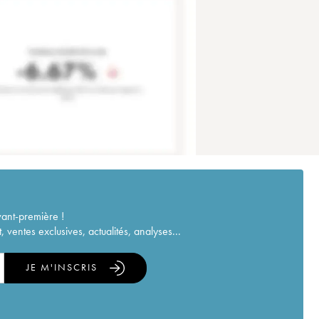
vant-première !
ventes exclusives, actualités, analyses...
JE M'INSCRIS