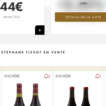
+2.55%
44
€
cotes
Tendance à la hausse du millésime
(format 75cl)
DÉTAILS DE LA COTE
2020 en 2026 par rapport à 202
+
 STÉPHANE TISSOT EN VENTE
ENCHÈRE
ENCHÈRE
2
1