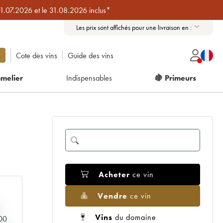
01.07.2026 et le 31.08.2026 inclus*
Les prix sont affichés pour une livraison en :
Cote des vins
Guide des vins
melier
Indispensables
🍇 Primeurs
Acheter
ce vin
Vendre
ce vin
Vins
du domaine
000