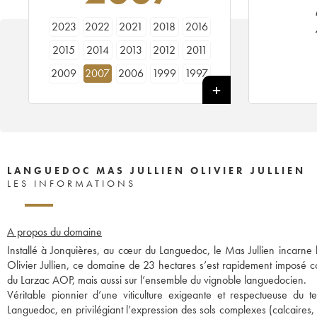
2023
2022
2021
2018
2016
2015
2014
2013
2012
2011
2009
2007
2006
1999
1997
LANGUEDOC MAS JULLIEN OLIVIER JULLIEN
LES INFORMATIONS
A propos du domaine
Installé à Jonquières, au cœur du Languedoc, le Mas Jullien incarne 
Olivier Jullien, ce domaine de 23 hectares s’est rapidement imposé 
du Larzac AOP, mais aussi sur l’ensemble du vignoble languedocien.
Véritable pionnier d’une viticulture exigeante et respectueuse du ter
Languedoc, en privilégiant l’expression des sols complexes (calcaires