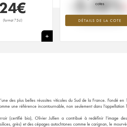
-5.28%
24
€
cotes
Tendance à la baisse du millésime 2
(format 75cl)
DÉTAILS DE LA COTE
en 2026 par rapport à 2025
+
l’une des plus belles réussites viticoles du Sud de la France. Fondé en
comme une référence incontournable, non seulement dans l’appellation 
roir (certifié bio), Olivier Jullien a contribué à redéfinir l’image de
, silices, grès) et des cépages autochtones comme le carignan, le mourvè