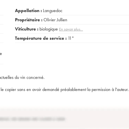
Appellation :
Languedoc
Propriétaire :
Olivier Jullien
Viticulture :
biologique
En savoir plus...
Température de service :
11°
pe
actuelles du vin concerné.
t de le copier sans en avoir demandé préalablement la permission à l'auteur.