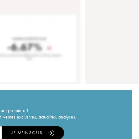
vant-première !
ventes exclusives, actualités, analyses...
JE M'INSCRIS