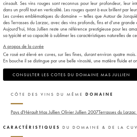
cinsault. Ses vins rouges sont reconnus pour leur profondeur, leur in
dans un profil tout en verticalité. Les rouges quant à eux brillent par leur 
Les cuvées emblématiques du domaine — telles que Autour de Jonquièr
des Terrasses du Larzac, avec des vins profonds, fins et d’une grande
Aujourd’hui, Mas Jullien reste une référence prestigieuse pour les amat
sa typicité et sa capacité à sublimer les caractéristiques naturelles de 
A propos de la cuvée
Ce rosé est élevé en cuves, sur lies fines, durant environ quatre mois
En bouche il se distingue par une belle vinosité, une matière fluide et 
CONSULTER LES COTES DU DOMAINE MAS JULLIEN
CÔTE DES VINS DU MÊME
DOMAINE
Pays d'Hérault Mas Jullien Olivier Jullien
2007
Terrasses du Larzac M
CARACTÉRISTIQUES
DU DOMAINE & DE LA CU