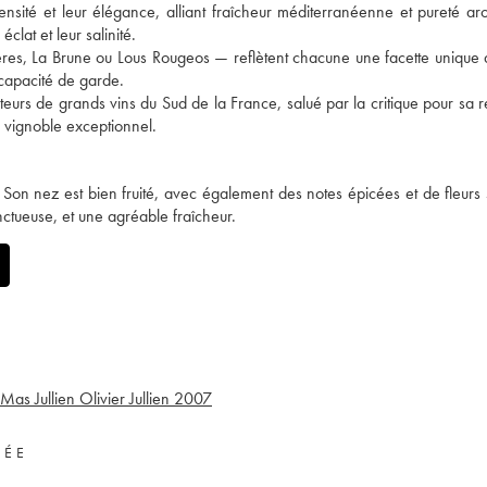
tensité et leur élégance, alliant fraîcheur méditerranéenne et pureté ar
éclat et leur salinité.
es, La Brune ou Lous Rougeos — reflètent chacune une facette unique d
 capacité de garde.
eurs de grands vins du Sud de la France, salué par la critique pour sa ré
ce vignoble exceptionnel.
. Son nez est bien fruité, avec également des notes épicées et de fleurs
onctueuse, et une agréable fraîcheur.
as Jullien Olivier Jullien
2007
VÉE