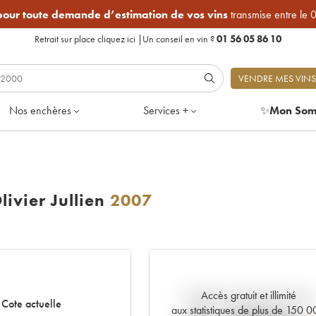
 pour toute demande d’estimation de vos vins
transmise entre le 
Retrait sur place
cliquez ici
|
Un conseil en vin ?
01 56 05 86 10
VENDRE MES VINS
Nos enchères
Services +
✨
Mon Som
ivier Jullien
2007
Accès gratuit et illimité
Tendance actuelle de la cote
Cote actuelle
aux statistiques de plus de 150 