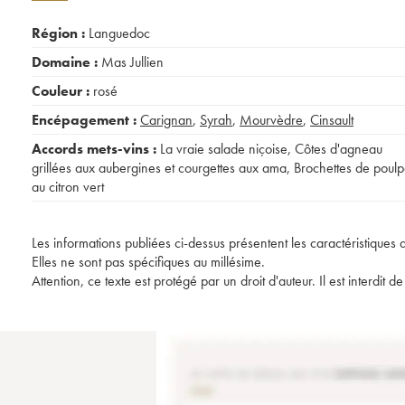
Région :
Languedoc
Domaine :
Mas Jullien
Couleur :
rosé
Encépagement :
Carignan
,
Syrah
,
Mourvèdre
,
Cinsault
Accords mets-vins :
La vraie salade niçoise
,
Côtes d'agneau
grillées aux aubergines et courgettes aux ama
,
Brochettes de poul
au citron vert
Les informations publiées ci-dessus présentent les caractéristiques 
Elles ne sont pas spécifiques au millésime.
Attention, ce texte est protégé par un droit d'auteur. Il est interdi