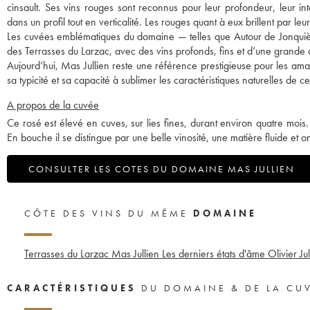
cinsault. Ses vins rouges sont reconnus pour leur profondeur, leur in
dans un profil tout en verticalité. Les rouges quant à eux brillent par leur 
Les cuvées emblématiques du domaine — telles que Autour de Jonquièr
des Terrasses du Larzac, avec des vins profonds, fins et d’une grande
Aujourd’hui, Mas Jullien reste une référence prestigieuse pour les amat
sa typicité et sa capacité à sublimer les caractéristiques naturelles de 
A propos de la cuvée
Ce rosé est élevé en cuves, sur lies fines, durant environ quatre mois
En bouche il se distingue par une belle vinosité, une matière fluide et 
CONSULTER LES COTES DU DOMAINE MAS JULLIEN
CÔTE DES VINS DU MÊME
DOMAINE
Terrasses du Larzac Mas Jullien Les derniers états d'âme Olivier Jul
CARACTÉRISTIQUES
DU DOMAINE & DE LA CU