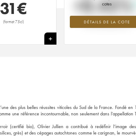
+0.45%
31
€
cotes
Tendance à la hausse du millésime 2
(format 75cl)
DÉTAILS DE LA COTE
en 2026 par rapport à 2025
+
l’une des plus belles réussites viticoles du Sud de la France. Fondé en
comme une référence incontournable, non seulement dans l’appellation 
roir (certifié bio), Olivier Jullien a contribué à redéfinir l’image de
, silices, grès) et des cépages autochtones comme le carignan, le mourvè