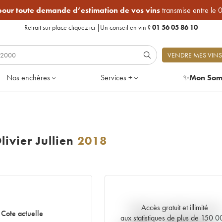
 pour toute demande d’estimation de vos vins
transmise entre le 
Retrait sur place
cliquez ici
|
Un conseil en vin ?
01 56 05 86 10
VENDRE MES VINS
Nos enchères
Services +
✨
Mon Som
ivier Jullien
2018
Accès gratuit et illimité
Tendance actuelle de la cote
Cote actuelle
aux statistiques de plus de 150 