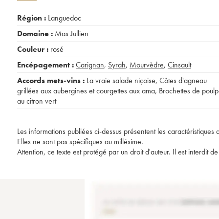
Région :
Languedoc
Domaine :
Mas Jullien
Couleur :
rosé
Encépagement :
Carignan
,
Syrah
,
Mourvèdre
,
Cinsault
Accords mets-vins :
La vraie salade niçoise
,
Côtes d'agneau
grillées aux aubergines et courgettes aux ama
,
Brochettes de poul
au citron vert
Les informations publiées ci-dessus présentent les caractéristiques 
Elles ne sont pas spécifiques au millésime.
Attention, ce texte est protégé par un droit d'auteur. Il est interdi