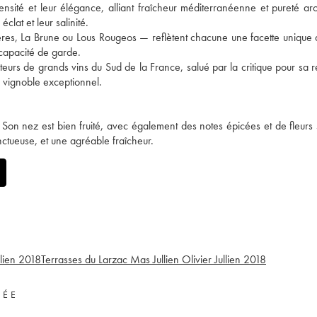
tensité et leur élégance, alliant fraîcheur méditerranéenne et pureté ar
éclat et leur salinité.
es, La Brune ou Lous Rougeos — reflètent chacune une facette unique d
 capacité de garde.
eurs de grands vins du Sud de la France, salué par la critique pour sa ré
ce vignoble exceptionnel.
. Son nez est bien fruité, avec également des notes épicées et de fleurs
onctueuse, et une agréable fraîcheur.
lien
2018
Terrasses du Larzac Mas Jullien Olivier Jullien
2018
VÉE