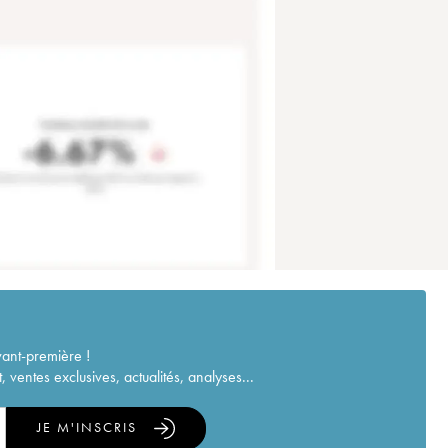
vant-première !
ventes exclusives, actualités, analyses...
JE M'INSCRIS