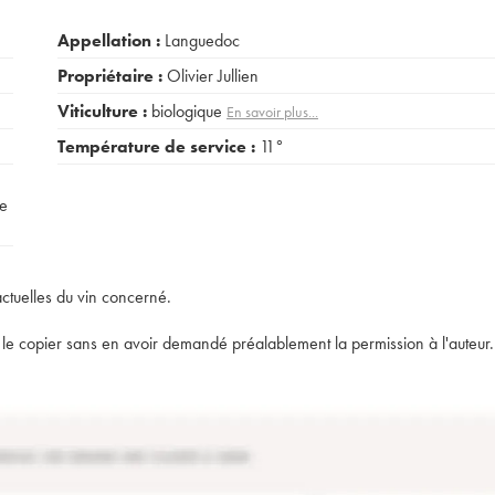
Appellation :
Languedoc
Propriétaire :
Olivier Jullien
Viticulture :
biologique
En savoir plus...
Température de service :
11°
pe
actuelles du vin concerné.
t de le copier sans en avoir demandé préalablement la permission à l'auteur.