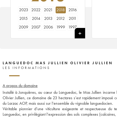
2023
2022
2021
2018
2016
2015
2014
2013
2012
2011
2009
2007
2006
1999
1997
LANGUEDOC MAS JULLIEN OLIVIER JULLIEN
LES INFORMATIONS
A propos du domaine
Installé à Jonquières, au cœur du Languedoc, le Mas Jullien incarne 
Olivier Jullien, ce domaine de 23 hectares s’est rapidement imposé 
du Larzac AOP, mais aussi sur l’ensemble du vignoble languedocien.
Véritable pionnier d’une viticulture exigeante et respectueuse du ter
Languedoc, en privilégiant l’expression des sols complexes (calcaires