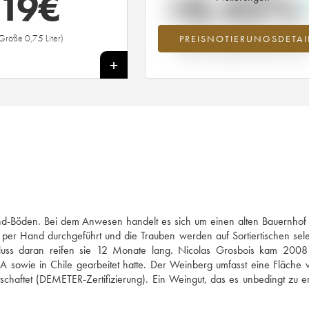
19
€
+0.42%
Größe 0,75 Liter)
PREISNOTIERUNGSDETAI
Preisanstiegs des Jahrgangs 2011 im J
2026 im Vergleich zum Jahr 2025
+
Sand-Böden. Bei dem Anwesen handelt es sich um einen alten Bauernho
er Hand durchgeführt und die Trauben werden auf Sortiertischen selek
chluss daran reifen sie 12 Monate lang. Nicolas Grosbois kam 2008
A sowie in Chile gearbeitet hatte. Der Weinberg umfasst eine Fläche
irtschaftet (DEMETER-Zertifizierung). Ein Weingut, das es unbedingt zu 