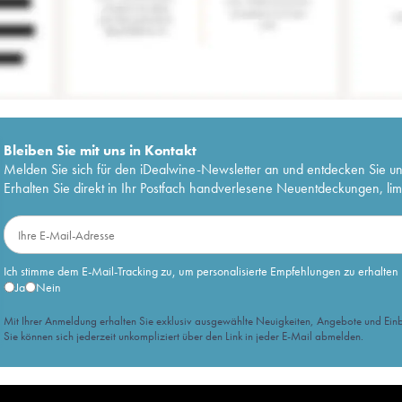
Bleiben Sie mit uns in Kontakt
Melden Sie sich für den iDealwine-Newsletter an und entdecken Sie u
Erhalten Sie direkt in Ihr Postfach handverlesene Neuentdeckungen, lim
Ich stimme dem E-Mail-Tracking zu, um personalisierte Empfehlungen zu erhalten
Ja
Nein
Mit Ihrer Anmeldung erhalten Sie exklusiv ausgewählte Neuigkeiten, Angebote und Einb
Sie können sich jederzeit unkompliziert über den Link in jeder E-Mail abmelden.