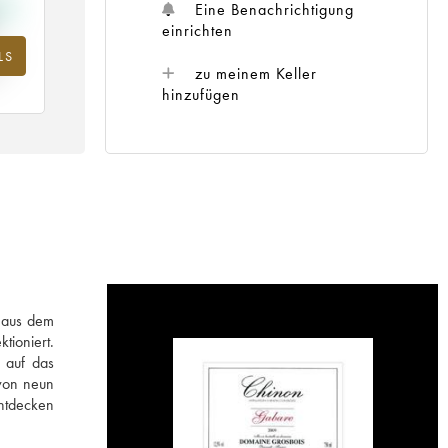
Eine Benachrichtigung
einrichten
LS
ahr
zu meinem Keller
hinzufügen
f aus dem
tioniert.
 auf das
 von neun
entdecken