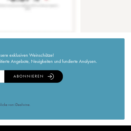
nsere exklusiven Weinschätze!
itierte Angebote, Neuigkeiten und fundierte Analysen.
ABONNIEREN
licke von iDealwine.