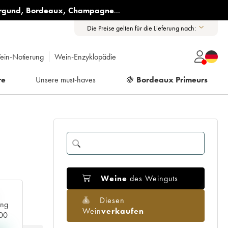
rgund
,
Bordeaux
,
Champagne
...
Die Preise gelten für die Lieferung nach:
ein-Notierung
Wein-Enzyklopädie
re
Unsere must-haves
🍇
Bordeaux Primeurs
Weine
des Weinguts
Diesen
ang
Wein
verkaufen
000