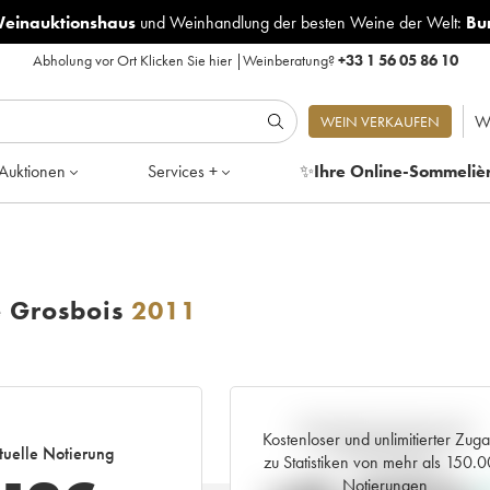
Weinauktionshaus
und
Weinhandlung der besten Weine der Welt:
Bu
Abholung vor Ort
Klicken Sie hier
|
Weinberatung?
+33 1 56 05 86 10
W
WEIN VERKAUFEN
Auktionen
Services +
✨
Ihre Online-Sommeliè
 Grosbois
2011
Aktuelle Entwicklung der
Kostenloser und unlimitierter Zug
tuelle Notierung
Preisnotierung
zu Statistiken von mehr als 150.
Notierungen