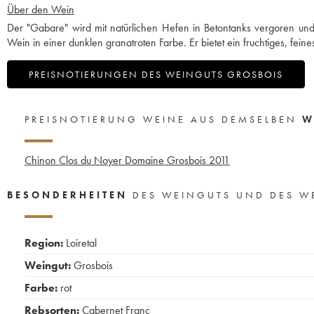
Über den Wein
Der "Gabare" wird mit natürlichen Hefen in Betontanks vergoren und
Wein in einer dunklen granatroten Farbe. Er bietet ein fruchtiges, fein
PREISNOTIERUNGEN DES WEINGUTS GROSBOIS
PREISNOTIERUNG WEINE AUS DEMSELBEN
W
Chinon Clos du Noyer Domaine Grosbois
2011
BESONDERHEITEN
DES WEINGUTS UND DES W
Region:
Loiretal
Weingut:
Grosbois
Farbe:
rot
Rebsorten:
Cabernet Franc