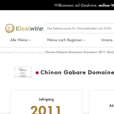
Willkommen auf iDealwine,
online-
Alle Weine
Weine nach Regionen
Unsere 
Startseite
/
Eine Notierung suchen
/
Chinon Gabare Domaine Grosbois 2011 (Rot)
Chinon Gabare Domaine
Jahrgang
2011
Ak