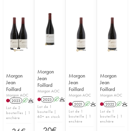
Morgon
Morgon
Morgon
Morgon
Jean
Jean
Jean
Jean
Foillard
Foillard
Foillard
Foillard
Morgon AOC
Morgon AOC
Morgon AOC
Morgon AOC
2023
A
K
2023
A
K
2021
A
K
2022
A
K
Lot de 1
Lot de 2
Lot de 1
Lot de 1
bouteille |
bouteilles | 1
bouteille | 1
bouteille | 1
60+ en stock
enchère
enchère
enchère
20
€