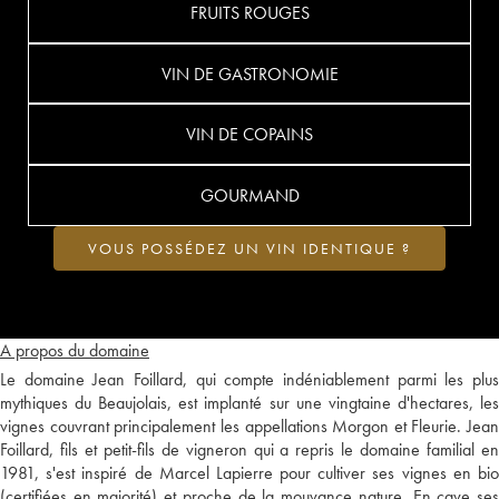
FRUITS ROUGES
VIN DE GASTRONOMIE
VIN DE COPAINS
GOURMAND
VOUS POSSÉDEZ UN VIN IDENTIQUE ?
A propos du domaine
Le domaine Jean Foillard, qui compte indéniablement parmi les plus
mythiques du Beaujolais, est implanté sur une vingtaine d'hectares, les
vignes couvrant principalement les appellations Morgon et Fleurie. Jean
Foillard, fils et petit-fils de vigneron qui a repris le domaine familial en
1981, s'est inspiré de Marcel Lapierre pour cultiver ses vignes en bio
(certifiées en majorité) et proche de la mouvance nature. En cave ses