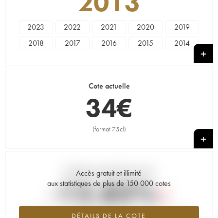
2013
2023
2022
2021
2020
2019
2018
2017
2016
2015
2014
2013
2012
2011
2010
2009
1991
Cote actuelle
34
€
(format 75cl)
+
Tendance actuelle de la cote
Accès gratuit et illimité
-12.83%
aux statistiques de plus de 150 000 cotes
Tendance à la baisse du millésime 2013 en 2026 par rapport à
DÉTAILS DE LA COTE