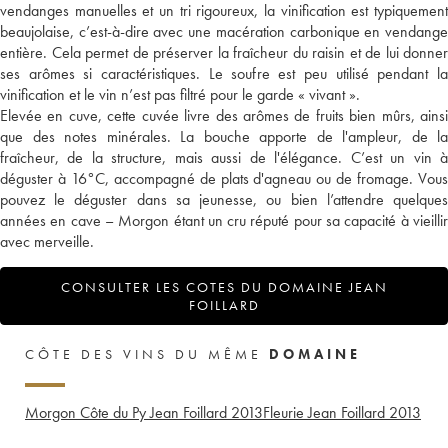
vendanges manuelles et un tri rigoureux, la vinification est typiquement
beaujolaise, c’est-à-dire avec une macération carbonique en vendange
entière. Cela permet de préserver la fraîcheur du raisin et de lui donner
ses arômes si caractéristiques. Le soufre est peu utilisé pendant la
vinification et le vin n’est pas filtré pour le garde « vivant ».
Elevée en cuve, cette cuvée livre des arômes de fruits bien mûrs, ainsi
que des notes minérales. La bouche apporte de l'ampleur, de la
fraîcheur, de la structure, mais aussi de l'élégance. C’est un vin à
déguster à 16°C, accompagné de plats d'agneau ou de fromage. Vous
pouvez le déguster dans sa jeunesse, ou bien l’attendre quelques
années en cave – Morgon étant un cru réputé pour sa capacité à vieillir
avec merveille.
CONSULTER LES COTES DU DOMAINE JEAN
FOILLARD
CÔTE DES VINS DU MÊME
DOMAINE
Morgon Côte du Py Jean Foillard
2013
Fleurie Jean Foillard
2013