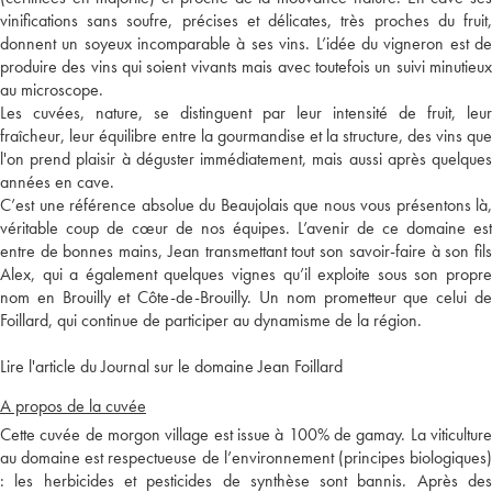
vinifications sans soufre, précises et délicates, très proches du fruit,
donnent un soyeux incomparable à ses vins. L’idée du vigneron est de
produire des vins qui soient vivants mais avec toutefois un suivi minutieux
au microscope.
Les cuvées, nature, se distinguent par leur intensité de fruit, leur
fraîcheur, leur équilibre entre la gourmandise et la structure, des vins que
l'on prend plaisir à déguster immédiatement, mais aussi après quelques
années en cave.
C’est une référence absolue du Beaujolais que nous vous présentons là,
véritable coup de cœur de nos équipes. L’avenir de ce domaine est
entre de bonnes mains, Jean transmettant tout son savoir-faire à son fils
Alex, qui a également quelques vignes qu’il exploite sous son propre
nom en Brouilly et Côte-de-Brouilly. Un nom prometteur que celui de
Foillard, qui continue de participer au dynamisme de la région.
Lire l'article du Journal sur le domaine Jean Foillard
A propos de la cuvée
Cette cuvée de morgon village est issue à 100% de gamay. La viticulture
au domaine est respectueuse de l’environnement (principes biologiques)
: les herbicides et pesticides de synthèse sont bannis. Après des