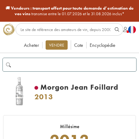
🚚
Vendeurs :
transport offert pour toute demande d’estimation de
vos vins
transmise entre le 01.07.2026 et le 31.08.2026 inclus*
Acheter
Cote
Encyclopédie
VENDRE
Morgon Jean Foillard
2013
Millésime