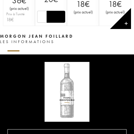
36
€
18
€
18
€
(
prix actuel
)
(
prix actuel
)
(
prix actuel
)
Prix à l'unité
18
€
✕
MORGON JEAN FOILLARD
LES INFORMATIONS