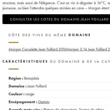
structure, mais aussi de l'élégance. C’est un vin à déguster à 16°C
jeunesse, ou bien l’attendre quelques années en cave – Morgon étant un
CONSULTER LES COTES DU DOMAINE JEAN FOILLARD
CÔTE DES VINS DU MÊME
DOMAINE
Morgon Corcelette Jean Foillard
2016
Morgon 3.14 Jean Foillard
2
CARACTÉRISTIQUES
DU DOMAINE & DE LA CU
Région :
Beaujolais
Domaine :
Jean Foillard
Couleur :
rouge
Encépagement :
Gamay
Accords mets-vins :
Plateau de charcuterie
,
Terrine de gibier
,