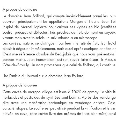
A propos du domaine
Le domaine Jean Foillard, qui compte indéniablement parmi les plus 
couvrant principalement les appellations Morgon et Fleurie. Jean Foilla
inspiré de Marcel Lapierre pour cultiver ses vignes en bio (certifié
soufre, précises et délicates, très proches du fruit, donnent un soyeu
vivants mais avec toutefois un suivi minutieux au microscope.
Les cuvées, nature, se distinguent par leur intensité de fruit, leur fra
plaisir à déguster immédiatement, mais aussi après quelques années e
C’est une référence absolue du Beaujolais que nous vous présentons 
bonnes mains, Jean transmettant tout son savoir-faire à son fils Alex,
Côte-de-Brouilly. Un nom prometteur que celui de Foillard, qui continu
Lire l'article du Journal sur le domaine Jean Foillard
A propos de la cuvée
Cette cuvée de morgon village est issue à 100% de gamay. La viticult
herbicides et pesticides de synthèse sont bannis. Après des vendanges m
dire avec une macération carbonique en vendange entière. Cela 
caractéristiques. Le soufre est peu utilisé pendant la vinification et le vin
Elevée en cuve, cette cuvée livre des arômes de fruits bien mûrs, ains