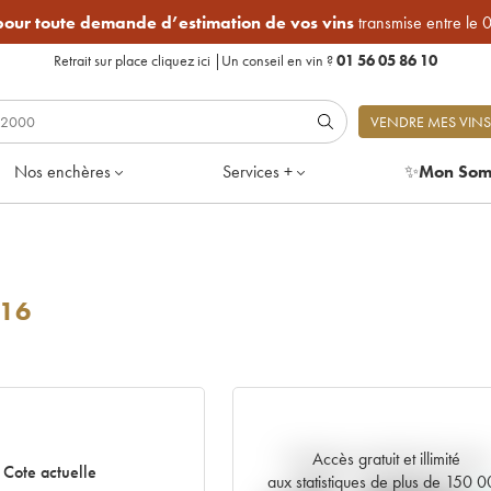
 pour toute demande d’estimation de vos vins
transmise entre le 
Retrait sur place
cliquez ici
|
Un conseil en vin ?
01 56 05 86 10
VENDRE MES VINS
Nos enchères
Services +
✨
Mon Som
16
Accès gratuit et illimité
Tendance actuelle de la cote
Cote actuelle
aux statistiques de plus de 150 