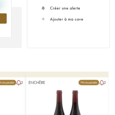
Créer une alerte
Ajouter à ma cave
ENCHÈRE
2
2
A récupérable
TVA récupérable