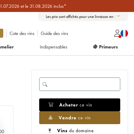
01.07.2026 et le 31.08.2026 inclus*
Les prix sont affichés pour une livraison en :
Cote des vins
Guide des vins
melier
Indispensables
🍇 Primeurs
Acheter
ce vin
Vendre
ce vin
Vins
du domaine
000