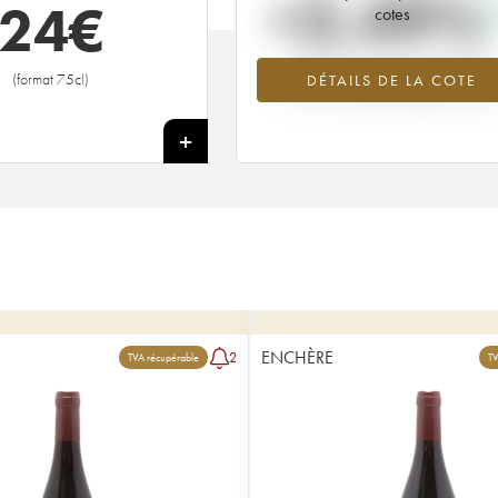
+3.49%
24
€
cotes
Tendance à la hausse du millésime
(format 75cl)
DÉTAILS DE LA COTE
2016 en 2026 par rapport à 2025
+
ENCHÈRE
2
TVA récupérable
TV