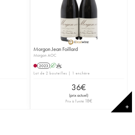
Morgon Jean Foillard
Morgon AOC
2023
A
K
Lot de 2 bouteilles | 1 enchère
36
€
(
prix actuel
)
18
€
Prix à l'unité
✕