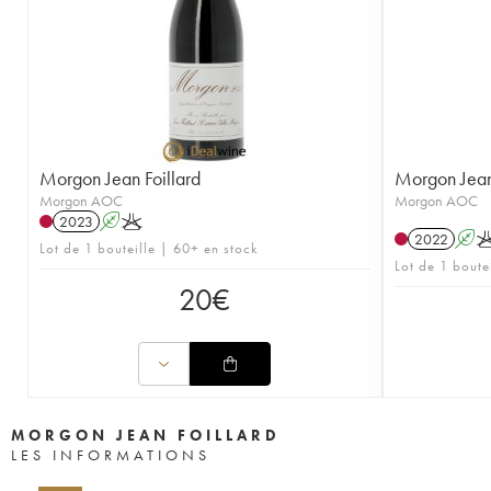
Morgon Jean Foillard
Morgon Jean 
Morgon AOC
Morgon AOC
2023
A
K
2022
A
Lot de 1 bouteille | 60+ en stock
Lot de 1 boute
20
€
MORGON JEAN FOILLARD
LES INFORMATIONS