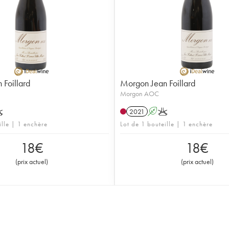
Foillard
Morgon Jean Foillard
Morgon AOC
K
2021
A
K
ille | 1 enchère
Lot de 1 bouteille | 1 enchère
18
€
18
€
(
prix actuel
)
(
prix actuel
)