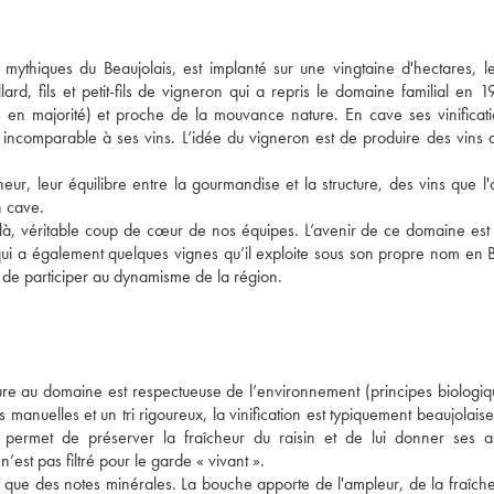
mythiques du Beaujolais, est implanté sur une vingtaine d'hectares, l
rd, fils et petit-fils de vigneron qui a repris le domaine familial en 19
es en majorité) et proche de la mouvance nature. En cave ses vinificat
x incomparable à ses vins. L’idée du vigneron est de produire des vins q
îcheur, leur équilibre entre la gourmandise et la structure, des vins que l
n cave.
là, véritable coup de cœur de nos équipes. L’avenir de ce domaine est
 qui a également quelques vignes qu’il exploite sous son propre nom en Br
e de participer au dynamisme de la région.
ure au domaine est respectueuse de l’environnement (principes biologiqu
anuelles et un tri rigoureux, la vinification est typiquement beaujolaise,
permet de préserver la fraîcheur du raisin et de lui donner ses a
 n’est pas filtré pour le garde « vivant ».
i que des notes minérales. La bouche apporte de l'ampleur, de la fraîche