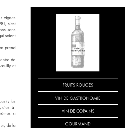
es vignes
81, s'est
ions sans
ui soient
'on prend
 entre de
ouilly et
FRUITS ROUGES
VIN DE GASTRONOMIE
es) : les
 c’est-à-
VIN DE COPAINS
rômes si
GOURMAND
ur, de la