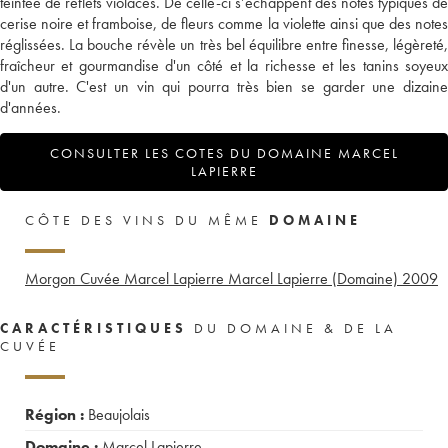
teintée de reflets violacés. De celle-ci s’échappent des notes typiques de
cerise noire et framboise, de fleurs comme la violette ainsi que des notes
réglissées. La bouche révèle un très bel équilibre entre finesse, légèreté,
fraîcheur et gourmandise d'un côté et la richesse et les tanins soyeux
d'un autre. C'est un vin qui pourra très bien se garder une dizaine
d'années.
CONSULTER LES COTES DU DOMAINE MARCEL
LAPIERRE
CÔTE DES VINS DU MÊME
DOMAINE
Morgon Cuvée Marcel Lapierre Marcel Lapierre (Domaine)
2009
CARACTÉRISTIQUES
DU DOMAINE & DE LA
CUVÉE
Région :
Beaujolais
Domaine :
Marcel Lapierre