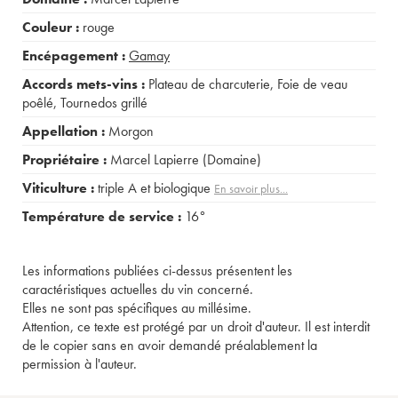
Couleur :
rouge
Encépagement :
Gamay
Accords mets-vins :
Plateau de charcuterie
,
Foie de veau
poêlé
,
Tournedos grillé
Appellation :
Morgon
Propriétaire :
Marcel Lapierre (Domaine)
Viticulture :
triple A et biologique
En savoir plus...
Température de service :
16°
Les informations publiées ci-dessus présentent les
caractéristiques actuelles du vin concerné.
Elles ne sont pas spécifiques au millésime.
Attention, ce texte est protégé par un droit d'auteur. Il est interdit
de le copier sans en avoir demandé préalablement la
permission à l'auteur.