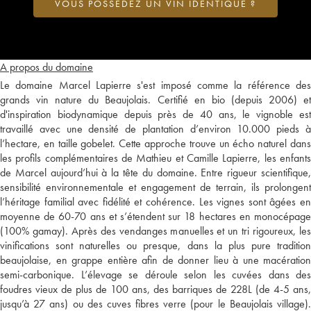
VOUS POSSÉDEZ UN VIN IDENTIQUE ?
A propos du domaine
Le domaine Marcel Lapierre s'est imposé comme la référence des
grands vin nature du Beaujolais. Certifié en bio (depuis 2006) et
d'inspiration biodynamique depuis près de 40 ans, le vignoble est
travaillé avec une densité de plantation d’environ 10.000 pieds à
l’hectare, en taille gobelet. Cette approche trouve un écho naturel dans
les profils complémentaires de Mathieu et Camille Lapierre, les enfants
de Marcel aujourd’hui à la tête du domaine. Entre rigueur scientifique,
sensibilité environnementale et engagement de terrain, ils prolongent
l’héritage familial avec fidélité et cohérence. Les vignes sont âgées en
moyenne de 60-70 ans et s’étendent sur 18 hectares en monocépage
(100% gamay). Après des vendanges manuelles et un tri rigoureux, les
vinifications sont naturelles ou presque, dans la plus pure tradition
beaujolaise, en grappe entière afin de donner lieu à une macération
semi-carbonique. L’élevage se déroule selon les cuvées dans des
foudres vieux de plus de 100 ans, des barriques de 228L (de 4-5 ans,
jusqu’à 27 ans) ou des cuves fibres verre (pour le Beaujolais village).