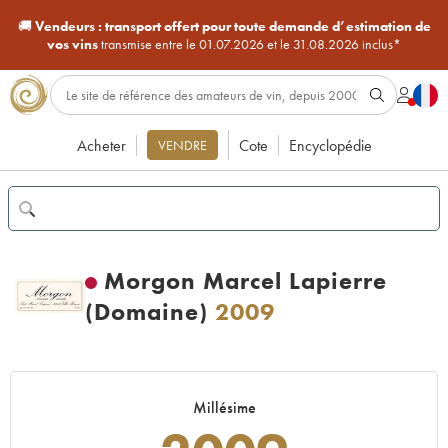
🚚
Vendeurs :
transport offert pour toute demande d’estimation de
vos vins
transmise entre le 01.07.2026 et le 31.08.2026 inclus*
Acheter
Cote
Encyclopédie
VENDRE
Morgon Marcel Lapierre
(Domaine)
2009
Millésime