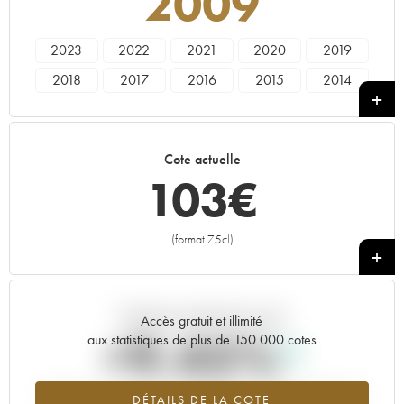
2009
2023
2022
2021
2020
2019
2018
2017
2016
2015
2014
2013
2012
2011
2010
2009
2007
2006
2005
2003
2001
Cote actuelle
2000
1999
1998
1997
1996
103
€
1991
1989
(format 75cl)
+
Tendance actuelle de la cote
Accès gratuit et illimité
+9.45%
aux statistiques de plus de 150 000 cotes
Tendance à la hausse du millésime 2009 en 2026 par rapport à
DÉTAILS DE LA COTE