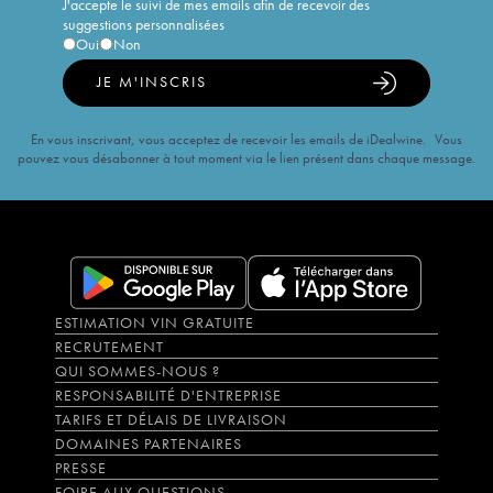
J'accepte le suivi de mes emails afin de recevoir des
suggestions personnalisées
Oui
Non
JE M'INSCRIS
En vous inscrivant, vous acceptez de recevoir les emails de iDealwine. Vous
pouvez vous désabonner à tout moment via le lien présent dans chaque message.
ESTIMATION VIN GRATUITE
RECRUTEMENT
QUI SOMMES-NOUS ?
RESPONSABILITÉ D'ENTREPRISE
TARIFS ET DÉLAIS DE LIVRAISON
DOMAINES PARTENAIRES
PRESSE
FOIRE AUX QUESTIONS