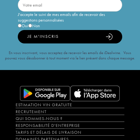
J'accepte le suivi de mes emails afin de recevoir des
suggestions personnalisées
Oui
Non
JE M'INSCRIS
En vous inscrivant, vous acceptez de recevoir les emails de iDealwine. Vous
pouvez vous désabonner à tout moment via le lien présent dans chaque message.
ESTIMATION VIN GRATUITE
RECRUTEMENT
QUI SOMMES-NOUS ?
RESPONSABILITÉ D'ENTREPRISE
TARIFS ET DÉLAIS DE LIVRAISON
DOMAINES PARTENAIRES