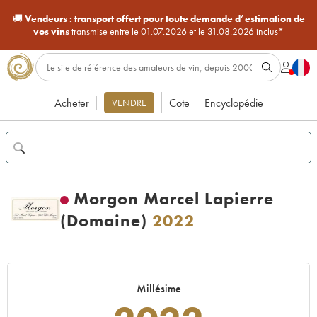
🚚
Vendeurs :
transport offert pour toute demande d’estimation de
vos vins
transmise entre le 01.07.2026 et le 31.08.2026 inclus*
Acheter
Cote
Encyclopédie
VENDRE
Morgon Marcel Lapierre
(Domaine)
2022
Millésime