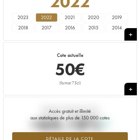
2022
2023
2022
2021
2020
2019
2018
2017
2016
2015
2014
2013
2012
2011
2010
2009
2007
2006
2005
2003
2001
Cote actuelle
2000
1999
1998
1997
1996
50
€
1991
1989
(format 75cl)
+
Tendance actuelle de la cote
Accès gratuit et illimité
+64.18%
aux statistiques de plus de 150 000 cotes
Tendance à la hausse du millésime 2022 en 2026 par rapport à
DÉTAILS DE LA COTE