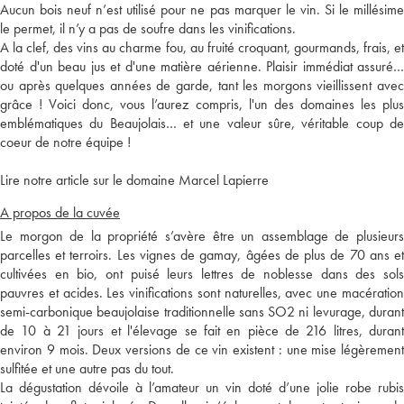
Aucun bois neuf n’est utilisé pour ne pas marquer le vin. Si le millésime
le permet, il n’y a pas de soufre dans les vinifications.
A la clef, des vins au charme fou, au fruité croquant, gourmands, frais, et
doté d'un beau jus et d'une matière aérienne. Plaisir immédiat assuré…
ou après quelques années de garde, tant les morgons vieillissent avec
grâce ! Voici donc, vous l’aurez compris, l'un des domaines les plus
emblématiques du Beaujolais… et une valeur sûre, véritable coup de
coeur de notre équipe !
Lire notre article sur le domaine Marcel Lapierre
A propos de la cuvée
Le morgon de la propriété s’avère être un assemblage de plusieurs
parcelles et terroirs. Les vignes de gamay, âgées de plus de 70 ans et
cultivées en bio, ont puisé leurs lettres de noblesse dans des sols
pauvres et acides. Les vinifications sont naturelles, avec une macération
semi-carbonique beaujolaise traditionnelle sans SO2 ni levurage, durant
de 10 à 21 jours et l'élevage se fait en pièce de 216 litres, durant
environ 9 mois. Deux versions de ce vin existent : une mise légèrement
sulfitée et une autre pas du tout.
La dégustation dévoile à l’amateur un vin doté d’une jolie robe rubis