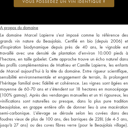
VOUS POSSÉDEZ UN VIN IDENTIQUE ?
A propos du domaine
Le domaine Marcel Lapierre s'est imposé comme la référence des
grands vin nature du Beaujolais. Certifié en bio (depuis 2006) et
d'inspiration biodynamique depuis près de 40 ans, le vignoble est
travaillé avec une densité de plantation d’environ 10.000 pieds à
l’hectare, en taille gobelet. Cette approche trouve un écho naturel dans
les profils complémentaires de Mathieu et Camille Lapierre, les enfants
de Marcel aujourd’hui à la tête du domaine. Entre rigueur scientifique,
sensibilité environnementale et engagement de terrain, ils prolongent
l’héritage familial avec fidélité et cohérence. Les vignes sont âgées en
moyenne de 60-70 ans et s’étendent sur 18 hectares en monocépage
(100% gamay). Après des vendanges manuelles et un tri rigoureux, les
vinifications sont naturelles ou presque, dans la plus pure tradition
beaujolaise, en grappe entière afin de donner lieu à une macération
semi-carbonique. L’élevage se déroule selon les cuvées dans des
foudres vieux de plus de 100 ans, des barriques de 228L (de 4-5 ans,
jusqu’à 27 ans) ou des cuves fibres verre (pour le Beaujolais village).