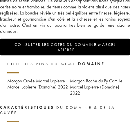
teintée de reflets violacés. De celle-ci s’échappent des notes typiques de
cerise noire et framboise, de fleurs comme la violette ainsi que des notes
réglissées. La bouche révèle un très bel équilibre entre finesse, légèreté,
fraîcheur et gourmandise d'un côté et la richesse et les tanins soyeux
d'un autre. C'est un vin qui pourra très bien se garder une dizaine
d'années.
CONSULTER LES COTES DU DOMAINE MARCEL
LAPIERRE
CÔTE DES VINS DU MÊME
DOMAINE
Morgon Cuvée Marcel Lapierre
Morgon Roche du Py Camille
Marcel Lapierre (Domaine)
2022
Marcel Lapierre (Domaine)
2022
CARACTÉRISTIQUES
DU DOMAINE & DE LA
CUVÉE