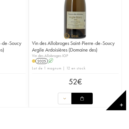
re-de-Soucy
Vin des Allobroges Saint-Pierre-de-Soucy
s)
Argile Ardoisières (Domaine des)
Vin des Allobroges IGP
2025
A
Lot de 1 magnum | 12 en stock
52
€
✕