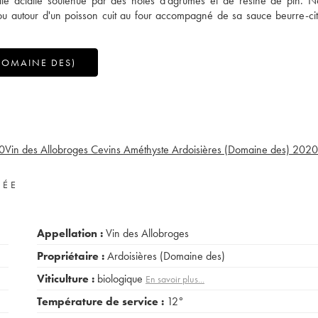
 jolie acidité soutenue par des notes d'agrumes et de résine de pin. 
u autour d'un poisson cuit au four accompagné de sa sauce beurre-c
DOMAINE DES)
0
Vin des Allobroges Cevins Améthyste Ardoisières (Domaine des)
2020
VÉE
Appellation :
Vin des Allobroges
Propriétaire :
Ardoisières (Domaine des)
Viticulture :
biologique
En savoir plus...
Température de service :
12°