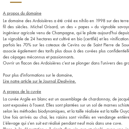
A propos du domaine
Le domaine des Ardoisières a été créé ex nihilo en 1998 sur des terre
fil des siècles. Michel Grisard, un des « papes » du vignoble savo
ingénieur agricole venu de Champagne, qui le pilote aujourd'hui depu
Le vignoble de 24 hectares est cultivé en bio (certifié) et les vinificati
parfois les 70% sur les coteaux de Cevins ou de Saint Pierre de Soucy
associe également des tarifs plus doux à des cuvées plus confidentiell
des cépages méconnus et passionnants.
Ouvrir un flacon des Ardoisières c'est se plonger dans l'univers des gr
Pour plus d'informations sur le domaine,
Lire notre article sur le Journal iDealwine.
A propos de la cuvée
La cuvée Argile en blanc est un assemblage de chardonnay, de jacquè
sont exposées à l'ouest. Elles sont plantées sur un sol de marnes schiste
selon les méthodes biodynamiques, et la taille réalisée est la taille Guy
Une fois arrivés au chai, les raisins sont vinifiés en vendange entièr
L'élevage qui s'en suit est réalisé pendant neuf mois dans une cuve.