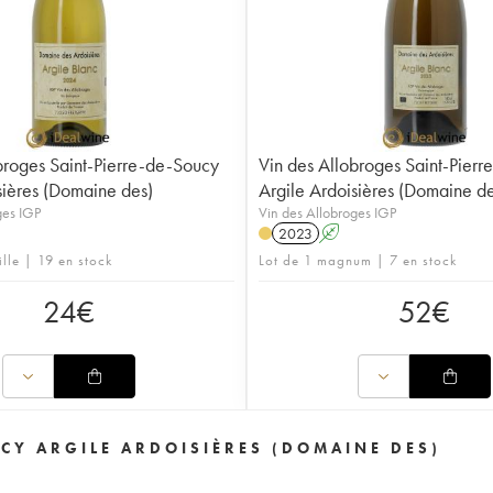
broges Saint-Pierre-de-Soucy
Vin des Allobroges Saint-Pier
sières (Domaine des)
Argile Ardoisières (Domaine de
ges IGP
Vin des Allobroges IGP
2023
A
ille | 19 en stock
Lot de 1 magnum | 7 en stock
24
€
52
€
CY ARGILE ARDOISIÈRES (DOMAINE DES)