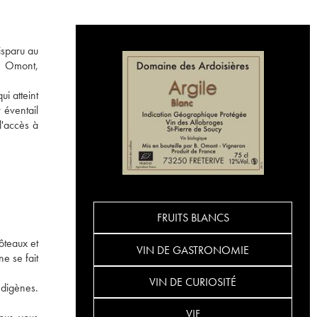
isparu au
ce Omont,
ui atteint
 éventail
l'accès à
FRUITS BLANCS
ôteaux et
VIN DE GASTRONOMIE
ne se fait
VIN DE CURIOSITÉ
ndigènes.
VIF