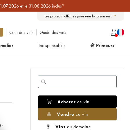
01.07.2026 et le 31.08.2026 inclus*
Les prix sont affichés pour une livraison en :
Cote des vins
Guide des vins
melier
Indispensables
🍇 Primeurs
Acheter
ce vin
Vendre
ce vin
00
Vins
du domaine