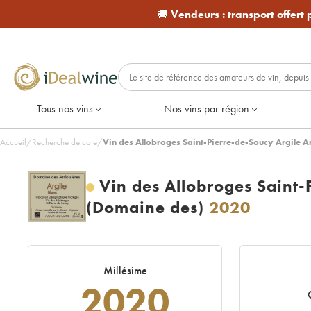
🚚
Vendeurs :
transport offert
Tous nos vins
Nos vins par région
Accueil
/
Recherche de cote
/
Vin des Allobroges Saint-Pierre-de-Soucy Argile A
Vin des Allobroges Saint-
(Domaine des)
2020
Millésime
2020