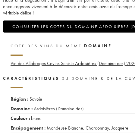
Place à la dégustation : il s'agit d'un vin pur et ciselé, avec une
encourageons vivement à le découvrir entre amis avec du fromage o
véritable délice !
CONSULTER LES COTES DU DOMAINE ARDOISIÈRES (
CÔTE DES VINS DU MÊME
DOMAINE
Vin des Allobroges Cevins Schiste Ardoisières (Domaine des)
202
CARACTÉRISTIQUES
DU DOMAINE & DE LA CU
Région :
Savoie
Domaine :
Ardoisières (Domaine des)
Couleur :
blanc
Encépagement :
Mondeuse Blanche
,
Chardonnay
,
Jacquère