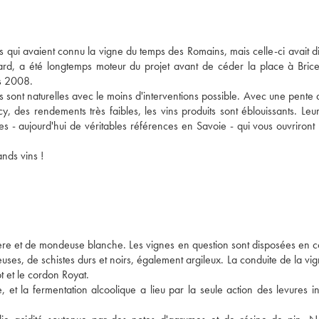
s qui avaient connu la vigne du temps des Romains, mais celle-ci avait d
yard, a été longtemps moteur du projet avant de céder la place à Bri
is 2008.
ons sont naturelles avec le moins d'interventions possible. Avec une pente q
, des rendements très faibles, les vins produits sont éblouissants. Leur
es - aujourd'hui de véritables références en Savoie - qui vous ouvriront 
ands vins !
re et de mondeuse blanche. Les vignes en question sont disposées en c
uses, de schistes durs et noirs, également argileux. La conduite de la vig
ot et le cordon Royat.
e, et la fermentation alcoolique a lieu par la seule action des levures i