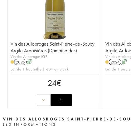
Vin des Allobroges Saint-Pierre-de-Soucy
Vin des Allo
Argile Ardoisières (Domaine des)
Argile Ardoi
Vin des Allobroges IGP
Vin des Allobro
2025
A
2024
A
Lot de 1 bouteille | 60+ en stock
Lot de 1 boute
24
€
VIN DES ALLOBROGES SAINT-PIERRE-DE-SOU
LES INFORMATIONS