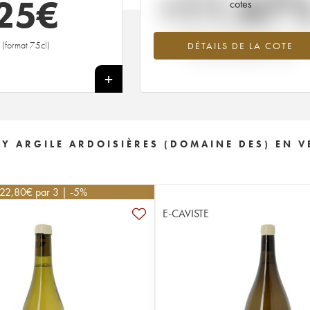
+11.67
25
€
cotes
Tendance à la hausse du millésime 20
(format 75cl)
DÉTAILS DE LA COTE
en 2026 par rapport à 2025
+
Y ARGILE ARDOISIÈRES (DOMAINE DES) EN V
22,80
€
par 3 | -5%
E-CAVISTE