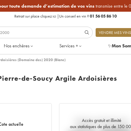
 pour toute demande d’estimation de vos vins
transmise entre le 
Retrait sur place
cliquez ici
|
Un conseil en vin ?
01 56 05 86 10
VENDRE MES VINS
Nos enchères
Services +
✨
Mon Som
rdoisières (Domaine des) 2020 (Blanc)
Pierre-de-Soucy Argile Ardoisières
Accès gratuit et illimité
Tendance actuelle de la cote
Cote actuelle
aux statistiques de plus de 150 0