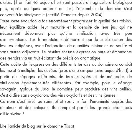
d'alors (il en fait 46 aujourd'hui) sont passés en agriculture biologique
puis, après quelques années de test, l'ensemble du domaine s’est
converti à la biodynamie (certifié Demeter depuis 2004).
Toute cette évolution a fait énormément progresser la qualité des raisins,
leur équilibre acide, leur maturité et la densité de leur jus, qui ne
nécessitent désormais plus qu’une vinification avec très peu
d'interventions. Les fermentations démarrent par la seule action des
levures indigènes, avec l'adjonction de quantités minimales de soufre et
sans autres adjuvants. Le résultat est une expression pure et émouvante
des terroirs via un fruit éclatant de précision aromatique.
Cette quête de l'expression des différents terroirs du domaine a conduit
les Tissot à multiplier les cuvées (près d'une cinquantaine aujourd'hui !) à
partir de cépages différents, de terroirs typés et de méthodes de
vinification également très différentes. Par exemple, pour le cépage
savagnin, typique du Jura, le domaine peut produire des vins ouillés,
c'est à dire sans oxydation, des vins oxydatifs et des vins jaunes.
Ce nom s'est hissé au sommet et ses vins font l'unanimité auprès des
amateurs et des critiques. Ils comptent parmi les grands chouchous
d'iDealwine !
Lire l'article du blog sur le domaine Tissot