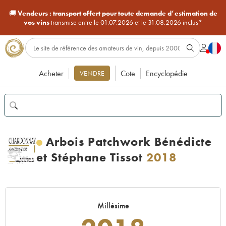
🚚
Vendeurs :
transport offert pour toute demande d’estimation de
vos vins
transmise entre le 01.07.2026 et le 31.08.2026 inclus*
Acheter
Cote
Encyclopédie
VENDRE
Arbois Patchwork Bénédicte
et Stéphane Tissot
2018
Millésime