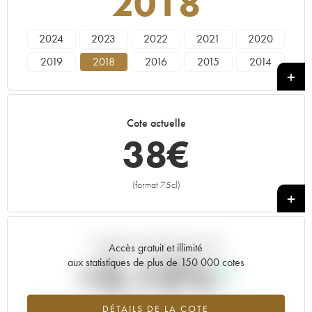
2018
2024
2023
2022
2021
2020
2019
2018
2016
2015
2014
Cote actuelle
38
€
(format 75cl)
+
Tendance actuelle de la cote
Accès gratuit et illimité
+2.12%
aux statistiques de plus de 150 000 cotes
Tendance à la hausse du millésime 2018 en 2026 par rapport à
DÉTAILS DE LA COTE