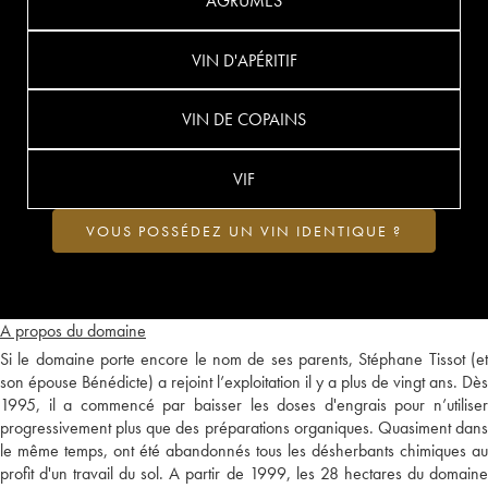
AGRUMES
VIN D'APÉRITIF
VIN DE COPAINS
VIF
VOUS POSSÉDEZ UN VIN IDENTIQUE ?
A propos du domaine
Si le domaine porte encore le nom de ses parents, Stéphane Tissot (et
son épouse Bénédicte) a rejoint l’exploitation il y a plus de vingt ans. Dès
1995, il a commencé par baisser les doses d'engrais pour n’utiliser
progressivement plus que des préparations organiques. Quasiment dans
le même temps, ont été abandonnés tous les désherbants chimiques au
profit d'un travail du sol. A partir de 1999, les 28 hectares du domaine