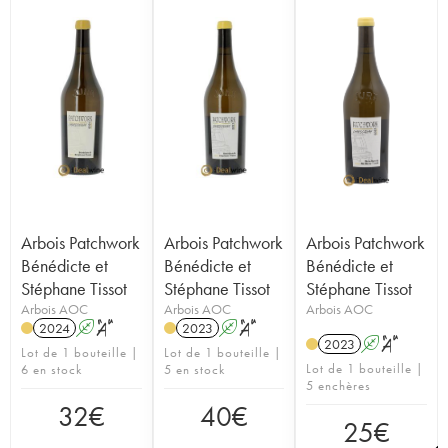
Arbois Patchwork
Arbois Patchwork
Arbois Patchwork
Bénédicte et
Bénédicte et
Bénédicte et
Stéphane Tissot
Stéphane Tissot
Stéphane Tissot
Arbois AOC
Arbois AOC
Arbois AOC
2024
A
S
2023
A
S
2023
A
S
Lot de 1 bouteille |
Lot de 1 bouteille |
Lot de 1 bouteille |
6 en stock
5 en stock
5 enchères
32
€
40
€
25
€