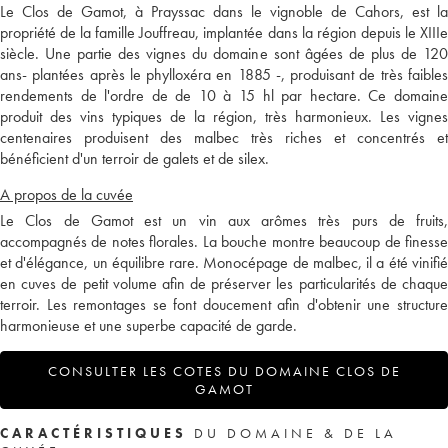
Le Clos de Gamot, à Prayssac dans le vignoble de Cahors, est la
propriété de la famille Jouffreau, implantée dans la région depuis le XIIIe
siècle. Une partie des vignes du domaine sont âgées de plus de 120
ans- plantées après le phylloxéra en 1885 -, produisant de très faibles
rendements de l'ordre de de 10 à 15 hl par hectare. Ce domaine
produit des vins typiques de la région, très harmonieux. Les vignes
centenaires produisent des malbec très riches et concentrés et
bénéficient d'un terroir de galets et de silex.
A propos de la cuvée
Le Clos de Gamot est un vin aux arômes très purs de fruits,
accompagnés de notes florales. La bouche montre beaucoup de finesse
et d'élégance, un équilibre rare. Monocépage de malbec, il a été vinifié
en cuves de petit volume afin de préserver les particularités de chaque
terroir. Les remontages se font doucement afin d'obtenir une structure
harmonieuse et une superbe capacité de garde.
CONSULTER LES COTES DU DOMAINE CLOS DE
GAMOT
CARACTÉRISTIQUES
DU DOMAINE & DE LA