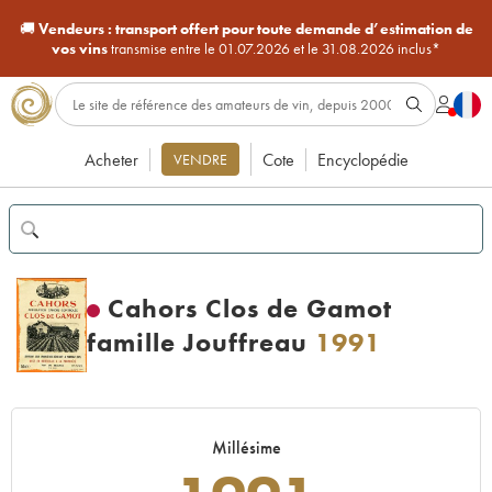
🚚
Vendeurs :
transport offert pour toute demande d’estimation de
vos vins
transmise entre le 01.07.2026 et le 31.08.2026 inclus*
Acheter
Cote
Encyclopédie
VENDRE
Cahors Clos de Gamot
famille Jouffreau
1991
Millésime