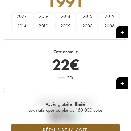
1991
2022
2019
2018
2016
2015
2014
2010
2009
2008
2006
2005
2003
2002
2000
1999
1998
1997
1995
1994
1993
Cote actuelle
1992
1991
1989
1988
1985
22
€
1984
1982
1980
1979
1975
1967
1947
1937
(format 75cl)
+
Tendance actuelle de la cote
Accès gratuit et illimité
0%
aux statistiques de plus de 150 000 cotes
Tendance à la hausse du millésime 1991 en 2026 par rapport à
DÉTAILS DE LA COTE