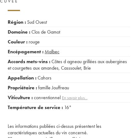
CUVÉE
Région :
Sud Ouest
Domaine :
Clos de Gamot
Couleur :
rouge
Encépagement :
Malbec
Accords mets-vins :
Côtes d agneau grillées aux aubergines
et courgettes aux amandes
,
Casssoulet
,
Brie
Appellation :
Cahors
Propriétaire :
famille Jouffreau
Viticulture :
conventionnel
En savoir plus...
Température de service :
16°
Les informations publiées ci-dessus présentent les
caractéristiques actuelles du vin concerné.