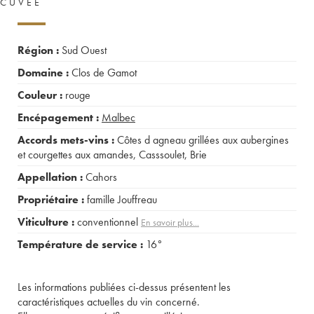
CUVÉE
Région :
Sud Ouest
Domaine :
Clos de Gamot
Couleur :
rouge
Encépagement :
Malbec
Accords mets-vins :
Côtes d agneau grillées aux aubergines
et courgettes aux amandes
,
Casssoulet
,
Brie
Appellation :
Cahors
Propriétaire :
famille Jouffreau
Viticulture :
conventionnel
En savoir plus...
Température de service :
16°
Les informations publiées ci-dessus présentent les
caractéristiques actuelles du vin concerné.