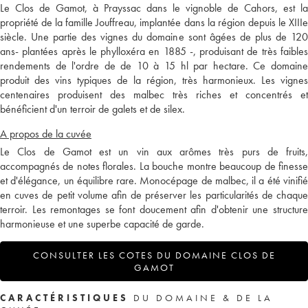
Le Clos de Gamot, à Prayssac dans le vignoble de Cahors, est la
propriété de la famille Jouffreau, implantée dans la région depuis le XIIIe
siècle. Une partie des vignes du domaine sont âgées de plus de 120
ans- plantées après le phylloxéra en 1885 -, produisant de très faibles
rendements de l'ordre de de 10 à 15 hl par hectare. Ce domaine
produit des vins typiques de la région, très harmonieux. Les vignes
centenaires produisent des malbec très riches et concentrés et
bénéficient d'un terroir de galets et de silex.
A propos de la cuvée
Le Clos de Gamot est un vin aux arômes très purs de fruits,
accompagnés de notes florales. La bouche montre beaucoup de finesse
et d'élégance, un équilibre rare. Monocépage de malbec, il a été vinifié
en cuves de petit volume afin de préserver les particularités de chaque
terroir. Les remontages se font doucement afin d'obtenir une structure
harmonieuse et une superbe capacité de garde.
CONSULTER LES COTES DU DOMAINE CLOS DE
GAMOT
CARACTÉRISTIQUES
DU DOMAINE & DE LA