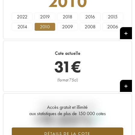
2010
2022
2019
2018
2016
2015
2014
2010
2009
2008
2006
2005
2003
2002
2000
1999
1998
1997
1995
1994
1993
Cote actuelle
1992
1991
1989
1988
1985
31
€
1984
1982
1980
1979
1975
1967
1947
1937
(format 75cl)
+
Tendance actuelle de la cote
Accès gratuit et illimité
+9.05%
aux statistiques de plus de 150 000 cotes
Tendance à la hausse du millésime 2010 en 2026 par rapport à
DÉTAILS DE LA COTE