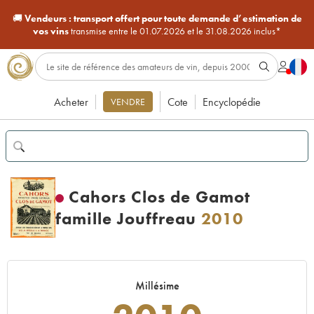
🚚
Vendeurs :
transport offert pour toute demande d’estimation de
vos vins
transmise entre le 01.07.2026 et le 31.08.2026 inclus*
Acheter
Cote
Encyclopédie
VENDRE
Cahors Clos de Gamot
famille Jouffreau
2010
Millésime