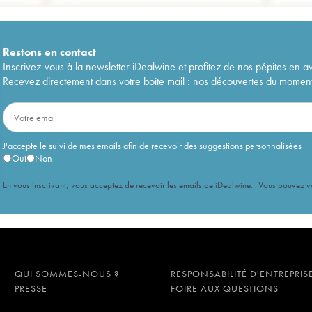
Restons en
contact
Inscrivez-vous à la newsletter iDealwine et profitez de nos pépites en a
Recevez directement dans votre boîte mail : nos découvertes du moment, 
J'accepte le suivi de mes emails afin de recevoir des suggestions personnalisées
Oui
Non
En vous inscrivant, vous acceptez de recevoir les emails de iDealwine. Vous pouvez 
QUI SOMMES-NOUS ?
RESPONSABILITÉ D'ENTREPRIS
PRESSE
FOIRE AUX QUESTIONS