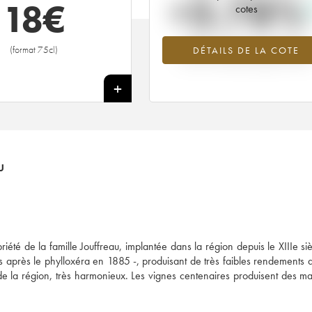
+3.78%
18
€
cotes
Tendance à la hausse du millésime
(format 75cl)
DÉTAILS DE LA COTE
2019 en 2026 par rapport à 2025
+
U
été de la famille Jouffreau, implantée dans la région depuis le XIIIe si
 après le phylloxéra en 1885 -, produisant de très faibles rendements d
e la région, très harmonieux. Les vignes centenaires produisent des ma