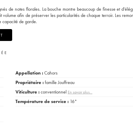
gnés de notes florales. La bouche montre beaucoup de finesse et d'élé
t volume afin de préserver les particularités de chaque terroir. Les remo
e capacité de garde.
OT
VÉE
Appellation :
Cahors
Propriétaire :
famille Jouffreau
Viticulture :
conventionnel
En savoir plus...
Température de service :
16°