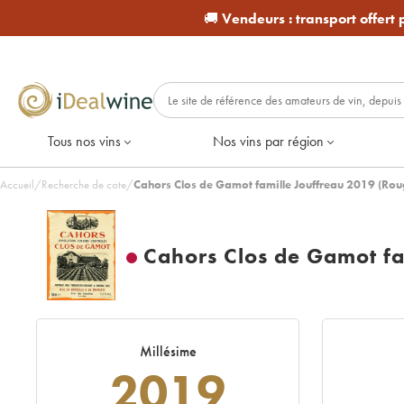
🚚
Vendeurs :
transport offert
Tous nos vins
Nos vins par région
Accueil
/
Recherche de cote
/
Cahors Clos de Gamot famille Jouffreau 2019 (Rou
Cahors Clos de Gamot fa
Millésime
2019