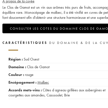
A propos de la cuvée
Le Clos de Gamot est un vin aux arômes très purs de fruits, accompa
équilibre rare. Monocépage de malbec, il a été vinifié en cuves de peti
font doucement afin d'obtenir une structure harmonieuse et une superb
CONSULTER LES COTES DU DOMAINE CLOS DE GAM
CARACTÉRISTIQUES
DU DOMAINE & DE LA CU
Région :
Sud Ouest
Domaine :
Clos de Gamot
Couleur :
rouge
Encépagement :
Malbec
Accords mets-vins :
Côtes d agneau grillées aux aubergines et
courgettes aux amandes
,
Casssoulet
,
Brie