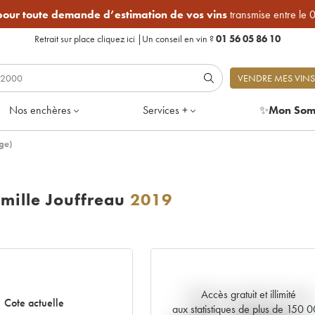
 pour toute demande d’estimation de vos vins
transmise entre le 
Retrait sur place
cliquez ici
|
Un conseil en vin ?
01 56 05 86 10
VENDRE MES VINS
Nos enchères
Services +
✨
Mon Som
ge)
mille Jouffreau
2019
Accès gratuit et illimité
Tendance actuelle de la cote
Cote actuelle
aux statistiques de plus de 150 