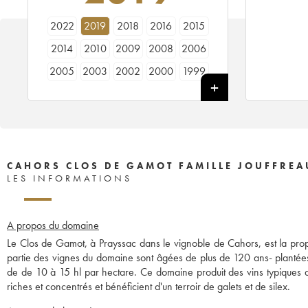
2022
2019
2018
2016
2015
2014
2010
2009
2008
2006
2005
2003
2002
2000
1999
1998
1997
1995
1994
1993
1992
1991
1989
1988
1985
1984
1982
1980
1979
1975
1967
1947
1937
CAHORS CLOS DE GAMOT FAMILLE JOUFFREA
LES INFORMATIONS
A propos du domaine
Le Clos de Gamot, à Prayssac dans le vignoble de Cahors, est la propri
partie des vignes du domaine sont âgées de plus de 120 ans- plantées
de de 10 à 15 hl par hectare. Ce domaine produit des vins typiques d
riches et concentrés et bénéficient d'un terroir de galets et de silex.