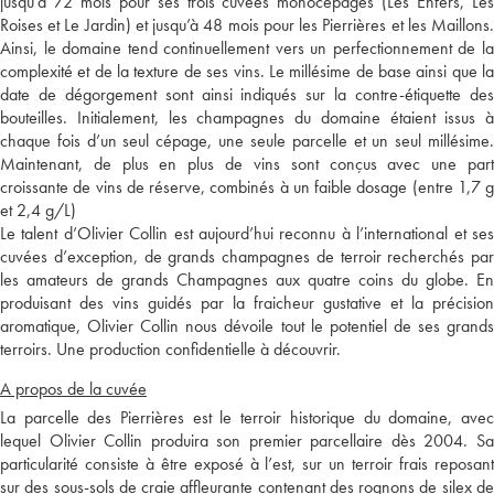
jusqu’à 72 mois pour ses trois cuvées monocépages (Les Enfers, Les
Roises et Le Jardin) et jusqu’à 48 mois pour les Pierrières et les Maillons.
Ainsi, le domaine tend continuellement vers un perfectionnement de la
complexité et de la texture de ses vins. Le millésime de base ainsi que la
date de dégorgement sont ainsi indiqués sur la contre-étiquette des
bouteilles. Initialement, les champagnes du domaine étaient issus à
chaque fois d’un seul cépage, une seule parcelle et un seul millésime.
Maintenant, de plus en plus de vins sont conçus avec une part
croissante de vins de réserve, combinés à un faible dosage (entre 1,7 g
et 2,4 g/L)
Le talent d’Olivier Collin est aujourd’hui reconnu à l’international et ses
cuvées d’exception, de grands champagnes de terroir recherchés par
les amateurs de grands Champagnes aux quatre coins du globe. En
produisant des vins guidés par la fraicheur gustative et la précision
aromatique, Olivier Collin nous dévoile tout le potentiel de ses grands
terroirs. Une production confidentielle à découvrir.
A propos de la cuvée
La parcelle des Pierrières est le terroir historique du domaine, avec
lequel Olivier Collin produira son premier parcellaire dès 2004. Sa
particularité consiste à être exposé à l’est, sur un terroir frais reposant
sur des sous-sols de craie affleurante contenant des rognons de silex de