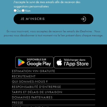
J'accepte le suivi de mes emails afin de recevoir des
suggestions personnalisées
Oui
Non
JE M'INSCRIS
En vous inscrivant, vous acceptez de recevoir les emails de iDealwine. Vous
pouvez vous désabonner à tout moment via le lien présent dans chaque message.
ESTIMATION VIN GRATUITE
RECRUTEMENT
QUI SOMMES-NOUS ?
RESPONSABILITÉ D'ENTREPRISE
TARIFS ET DÉLAIS DE LIVRAISON
DOMAINES PARTENAIRES
PRESSE