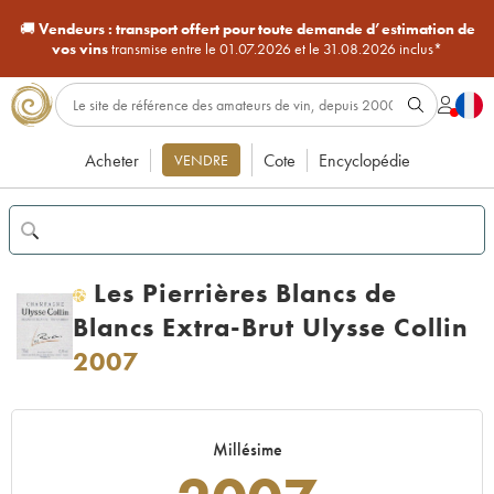
🚚
Vendeurs :
transport offert pour toute demande d’estimation de
vos vins
transmise entre le 01.07.2026 et le 31.08.2026 inclus*
Acheter
Cote
Encyclopédie
VENDRE
Les Pierrières Blancs de
H
Blancs Extra-Brut Ulysse Collin
2007
Millésime