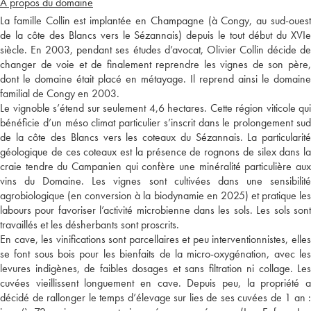
A propos du domaine
La famille Collin est implantée en Champagne (à Congy, au sud-ouest
de la côte des Blancs vers le Sézannais) depuis le tout début du XVIe
siècle. En 2003, pendant ses études d’avocat, Olivier Collin décide de
changer de voie et de finalement reprendre les vignes de son père,
dont le domaine était placé en métayage. Il reprend ainsi le domaine
familial de Congy en 2003.
Le vignoble s’étend sur seulement 4,6 hectares. Cette région viticole qui
bénéficie d’un méso climat particulier s’inscrit dans le prolongement sud
de la côte des Blancs vers les coteaux du Sézannais. La particularité
géologique de ces coteaux est la présence de rognons de silex dans la
craie tendre du Campanien qui confère une minéralité particulière aux
vins du Domaine. Les vignes sont cultivées dans une sensibilité
agrobiologique (en conversion à la biodynamie en 2025) et pratique les
labours pour favoriser l’activité microbienne dans les sols. Les sols sont
travaillés et les désherbants sont proscrits.
En cave, les vinifications sont parcellaires et peu interventionnistes, elles
se font sous bois pour les bienfaits de la micro-oxygénation, avec les
levures indigènes, de faibles dosages et sans filtration ni collage. Les
cuvées vieillissent longuement en cave. Depuis peu, la propriété a
décidé de rallonger le temps d’élevage sur lies de ses cuvées de 1 an :