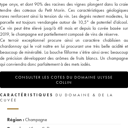
type onyx, et dont 90% des racines des vignes plongent dans la craie
tendre des coteaux du Petit Morin. Ces caractéristiques géologiques
rares renforcent ainsi la tension du vin. Les degrés restent modestes, la
parcelle est toujours vendangée autour de 10,5° de potentiel d’alcool.
Ce vin peut être élevé jusqu'à 48 mois et depuis la cuvée basée sur
2019, le champagne est partiellement composé de vins de réserve.
Ce terroir exceptionnel procure ainsi un caractère chablisien au
chardonnay qui le voit naître en lui procurant une très belle acidité et
beaucoup de minéralité. La bouche filiforme s’étire ainsi avec beaucoup
de précision développant des arômes de fruits blancs. Un champagne
qui conviendra donc parfaitement à des mets iodés.
CONSULTER LES COTES DU DOMAINE ULYSSE
COLLIN
CARACTÉRISTIQUES
DU DOMAINE & DE LA
CUVÉE
Région :
Champagne