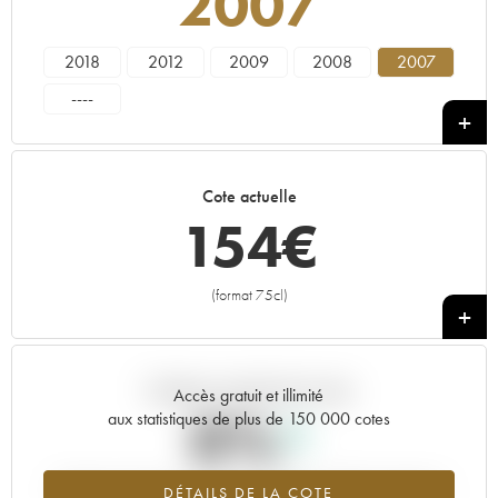
2007
2018
2012
2009
2008
2007
----
Cote actuelle
154
€
(format 75cl)
+
Tendance actuelle de la cote
Accès gratuit et illimité
0%
aux statistiques de plus de 150 000 cotes
Tendance à la hausse du millésime 2007 en 2026 par rapport à
DÉTAILS DE LA COTE