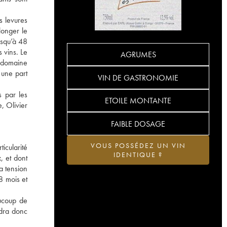
s levures
longer le
usqu’à 48
 vins. Le
AGRUMES
u domaine
 une part
VIN DE GASTRONOMIE
s par les
ETOILE MONTANTE
, Olivier
FAIBLE DOSAGE
VOUS POSSÉDEZ UN VIN
icularité
IDENTIQUE ?
, et dont
a tension
8 mois et
aucoup de
ndra donc