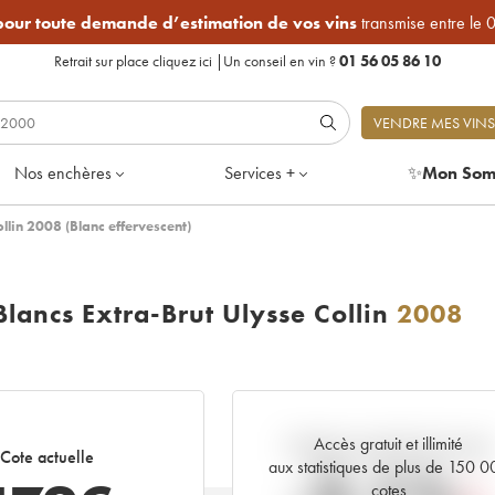
 pour toute demande d’estimation de vos vins
transmise entre le 
Retrait sur place
cliquez ici
|
Un conseil en vin ?
01 56 05 86 10
VENDRE MES VINS
Nos enchères
Services +
✨
Mon Som
llin 2008 (Blanc effervescent)
Blancs Extra-Brut Ulysse Collin
2008
Accès gratuit et illimité
Tendance actuelle de la cote
Cote actuelle
aux statistiques de plus de 150 
cotes