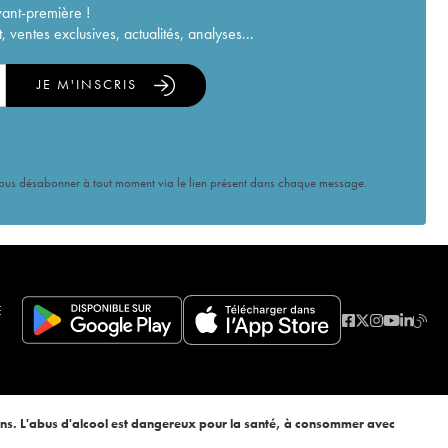
vant-première !
ventes exclusives, actualités, analyses...
JE M'INSCRIS
vous désabonner à tout moment via le lien présent dans chaque message.
E
ans. L'abus d'alcool est dangereux pour la santé, à consommer avec