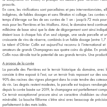
proscrits.
En cave, les vinifications sont parcellaires et peu interventionnistes, 
indigènes, de faibles dosages et sans filtration ni collage. Les cuvées
temps d’élevage sur lies de ses cuvées de 1 an : jusqu’à 72 mois pour
mois pour les Pierrières et les Maillons. Ainsi, le domaine tend continu
millésime de base ainsi que la date de dégorgement sont ainsi indiqué
étaient issus à chaque fois d’un seul cépage, une seule parcelle et 
croissante de vins de réserve, combinés à un faible dosage (entre 1,7 
Le talent d’Olivier Collin est aujourd’hui reconnu à l’international
amateurs de grands Champagnes aux quatre coins du globe. En produisan
Collin nous dévoile tout le potentiel de ses grands terroirs. Une product
A propos de la cuvée
La parcelle des Pierrières est le terroir historique du domaine, avec 
consiste à être exposé à l’est, sur un terroir frais reposant sur des s
90% des racines des vignes plongent dans la craie tendre des coteaux d
du vin. Les degrés restent modestes, la parcelle est toujours vendangé
depuis la cuvée basée sur 2019, le champagne est partiellement comp
Ce terroir exceptionnel procure ainsi un caractère chablisien au char
minéralité. La bouche filiforme s’étire ainsi avec beaucoup de préci
parfaitement à des mets iodés.