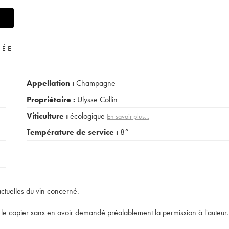
VÉE
Appellation :
Champagne
Propriétaire :
Ulysse Collin
Viticulture :
écologique
En savoir plus...
Température de service :
8°
actuelles du vin concerné.
t de le copier sans en avoir demandé préalablement la permission à l'auteur.