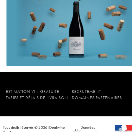
ESTIMATION VIN GRATUITE
RECRUTEMENT
TARIFS ET DÉLAIS DE LIVRAISON
DOMAINES PARTENAIRES
Tous droits réservés © 2026 iDealwine
Données
CGS