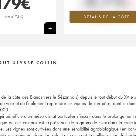
-2.1%
179
€
Tendance à la baisse du millésime 2
(format 75cl)
DÉTAILS DE LA COTE
en 2026 par rapport à 2025
+
RUT ULYSSE COLLIN
de la côte des Blancs vers le Sézannais) depuis le tout début du XVIe s
de voie et de finalement reprendre les vignes de son père, dont le doma
2003.
ui bénéficie d’un méso climat particulier s’inscrit dans le prolongement 
gique de ces coteaux est la présence de rognons de silex dans la craie 
. Les vignes sont cultivées dans une sensibilité agrobiologique (en con
vité microbienne dans les sols. Les sols sont travaillés et les désherb