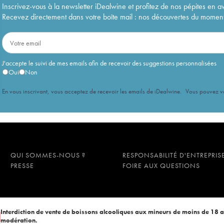
Inscrivez-vous à la newsletter iDealwine et profitez de nos pépites en a
Recevez directement dans votre boîte mail : nos découvertes du moment, 
J'accepte le suivi de mes emails afin de recevoir des suggestions personnalisées
Oui
Non
En vous inscrivant, vous acceptez de recevoir les emails de iDealwine. Vous pouvez 
QUI SOMMES-NOUS ?
RESPONSABILITÉ D'ENTREPRIS
PRESSE
FOIRE AUX QUESTIONS
Interdiction de vente de boissons alcooliques aux mineurs de moins de 18 
modération.