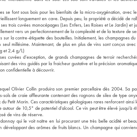
elles se font sous bois pour les bienfaits de la micro-oxygénation, avec le
 vieillissent longuement en cave. Depuis peu, la propriété a décidé de ral
 ses trois cuvées monocépages (Les Enfers, Les Roises et Le Jardin) et j
ellement vers un perfectionnement de la complexité et de la texture de ses
s sur la contre-étiquette des bouteilles. Initialement, les champagnes d
un seul millésime. Maintenant, de plus en plus de vins sont conçus avec
g et 2,4 g/L)
 et ses cuvées d’exception, de grands champagnes de terroir recherché
t des vins guidés par la fraicheur gustative et la précision aromatique
ion confidentielle à découvrir.
lequel Olivier Collin produira son premier parcellaire dès 2004. Sa part
ous-sols de craie affleurante contenant des rognons de silex de type onyx
u Petit Morin. Ces caractéristiques géologiques rares renforcent ainsi l
e autour de 10,5° de potentiel d’alcool. Ce vin peut être élevé jusqu'à 4
osé de vins de réserve.
donnay qui le voit naître en lui procurant une très belle acidité et be
sion développant des arômes de fruits blancs. Un champagne qui convie