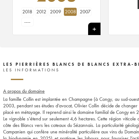
2018
2012
2009
2008
2007
----
LES PIERRIÈRES BLANCS DE BLANCS EXTRA-B
LES INFORMATIONS
A propos du domaine
La famille Collin est implantée en Champagne (à Congy, au sud-ouest 
2003, pendant ses études d’avocat, Olivier Collin décide de changer 
placé en métayage. Il reprend ainsi le domaine familial de Congy en 
Le vignoble s’étend sur seulement 4,6 hectares. Cette région viticole q
côte des Blancs vers les coteaux du Sézannais. La particularité géolo
Campanien qui confère une minéralité particulière aux vins du Domaine
la biodynamie en 2025) et pratique les labours pour favoriser l’acti