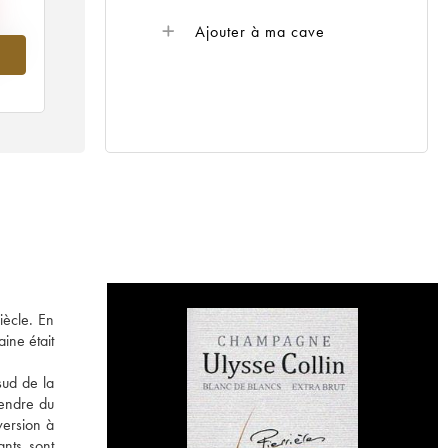
Ajouter à ma cave
008
iècle. En
ine était
sud de la
tendre du
version à
ants sont