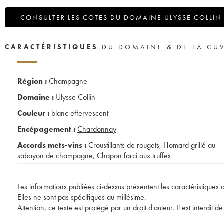
CONSULTER LES COTES DU DOMAINE ULYSSE COLLIN
CARACTÉRISTIQUES
DU DOMAINE & DE LA CU
Région :
Champagne
Domaine :
Ulysse Collin
Couleur :
blanc effervescent
Encépagement :
Chardonnay
Accords mets-vins :
Croustillants de rougets
,
Homard grillé au
sabayon de champagne
,
Chapon farci aux truffes
Les informations publiées ci-dessus présentent les caractéristiques 
Elles ne sont pas spécifiques au millésime.
Attention, ce texte est protégé par un droit d'auteur. Il est interdi