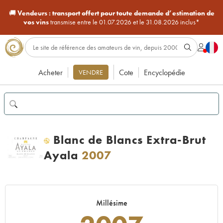
🚚
Vendeurs :
transport offert pour toute demande d’estimation de
vos vins
transmise entre le 01.07.2026 et le 31.08.2026 inclus*
Acheter
Cote
Encyclopédie
VENDRE
Blanc de Blancs Extra-Brut
H
Ayala
2007
Millésime