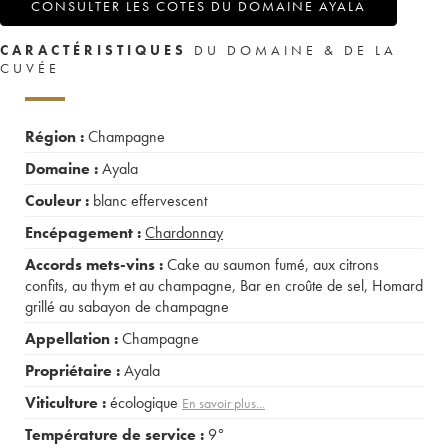
CONSULTER LES COTES DU DOMAINE AYALA
CARACTÉRISTIQUES
DU DOMAINE & DE LA
CUVÉE
Région :
Champagne
Domaine :
Ayala
Couleur :
blanc effervescent
Encépagement :
Chardonnay
Accords mets-vins :
Cake au saumon fumé, aux citrons
confits, au thym et au champagne
,
Bar en croûte de sel
,
Homard
grillé au sabayon de champagne
Appellation :
Champagne
Propriétaire :
Ayala
Viticulture :
écologique
En savoir plus...
Température de service :
9°