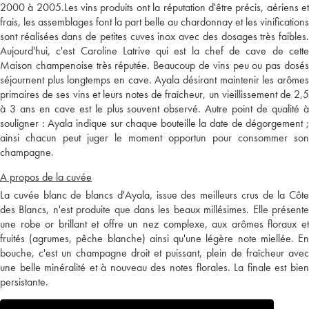
2000 à 2005.Les vins produits ont la réputation d'être précis, aériens et
frais, les assemblages font la part belle au chardonnay et les vinifications
sont réalisées dans de petites cuves inox avec des dosages très faibles.
Aujourd'hui, c'est Caroline Latrive qui est la chef de cave de cette
Maison champenoise très réputée. Beaucoup de vins peu ou pas dosés
séjournent plus longtemps en cave. Ayala désirant maintenir les arômes
primaires de ses vins et leurs notes de fraîcheur, un vieillissement de 2,5
à 3 ans en cave est le plus souvent observé. Autre point de qualité à
souligner : Ayala indique sur chaque bouteille la date de dégorgement ;
ainsi chacun peut juger le moment opportun pour consommer son
champagne.
A propos de la cuvée
La cuvée blanc de blancs d'Ayala, issue des meilleurs crus de la Côte
des Blancs, n'est produite que dans les beaux millésimes. Elle présente
une robe or brillant et offre un nez complexe, aux arômes floraux et
fruités (agrumes, pêche blanche) ainsi qu'une légère note miellée. En
bouche, c'est un champagne droit et puissant, plein de fraîcheur avec
une belle minéralité et à nouveau des notes florales. La finale est bien
persistante.