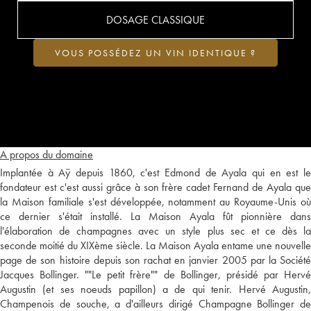
DOSAGE CLASSIQUE
VOUS POSSÉDEZ UN VIN IDENTIQUE ?
A propos du domaine
Implantée à Aÿ depuis 1860, c'est Edmond de Ayala qui en est le
fondateur est c'est aussi grâce à son frère cadet Fernand de Ayala que
la Maison familiale s'est développée, notamment au Royaume-Unis où
ce dernier s'était installé. La Maison Ayala fût pionnière dans
l'élaboration de champagnes avec un style plus sec et ce dès la
seconde moitié du XIXème siècle. La Maison Ayala entame une nouvelle
page de son histoire depuis son rachat en janvier 2005 par la Société
Jacques Bollinger. ""Le petit frère"" de Bollinger, présidé par Hervé
Augustin (et ses noeuds papillon) a de qui tenir. Hervé Augustin,
Champenois de souche, a d'ailleurs dirigé Champagne Bollinger de