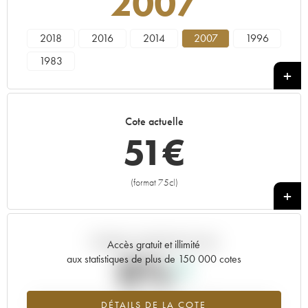
2007
2018
2016
2014
2007
1996
1983
Cote actuelle
51
€
(format 75cl)
+
Tendance actuelle de la cote
Accès gratuit et illimité
0%
aux statistiques de plus de 150 000 cotes
Tendance à la hausse du millésime 2007 en 2026 par rapport à
DÉTAILS DE LA COTE