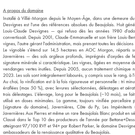
A propos du domaine
Installé à Villié-Morgon depuis le Moyen-Âge, dans une demeure du X
Desvignes est l'une des références absolues du Beaujolais. Huit géné
Louis-Claude Desvignes — qui refusa dès les années 1980 d'adopt
convertissait. Depuis 2001, Claude-Emmanuelle et son frère Louis-Ben
vignes, l'autre gérant l'administration, mais prenant toutes les décisi
Le vignoble s'étend sur 14,5 hectares en AOC Morgon, répartis sur
Javernières — des sols argileux profonds, imprégnés d'oxydes de fer
signature minérale si caractéristique. Les vignes, âgées en moyenne 
vendanges vertes inutiles. Depuis 2005, aucun traitement chimique n'es
2023. Les sols sont intégralement labourés, y compris sous le rang, à l'a
Au chai, la vinification est à la fois rigoureuse et personnelle : tri mi
éraflées (max 50 %), avec levures sélectionnées, délestages et aérat
trois délestages. L'élevage, long pour le Beaujolais (~10 mois), se fait
utilisé en doses minimales. La gamme, toujours vinifiée parcellaire p
(signature du domaine), Javernières, Côte du Py, Les Impénitents 
Javernières Aux Pierres et même un rare Beaujolais Blanc produit en sér
Classé dans le Top 10 des producteurs de l'année par Bettane+Desse
atteignant 97/100 RVF et 94+ par Robert Parker, le domaine Desvigne
ambassadeurs de la renaissance qualitative du Beaujolais.