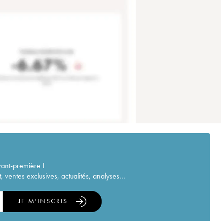
vant-première !
ventes exclusives, actualités, analyses...
JE M'INSCRIS