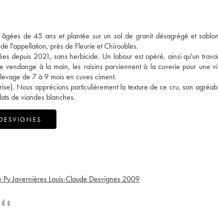
 âgées de 45 ans et plantée sur un sol de granit désagrégé et sabl
de l'appellation, près de Fleurie et Chiroubles.
fiées depuis 2021, sans herbicide. Un labour est opéré, ainsi qu'un trava
e vendange à la main, les raisins parviennent à la cuverie pour une vin
 élevage de 7 à 9 mois en cuves ciment.
rise). Nous apprécions particulièrement la texture de ce cru, son agréabl
plats de viandes blanches.
 DESVIGNES
Py Javernières Louis-Claude Desvignes
2009
VÉE