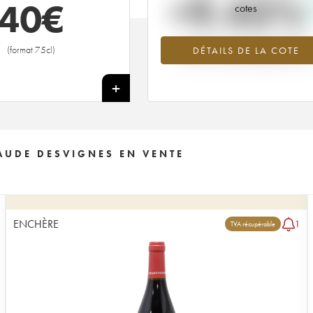
+9.43%
40
€
cotes
Tendance à la hausse du millésime
(format 75cl)
DÉTAILS DE LA COTE
2009 en 2026 par rapport à 2025
+
AUDE DESVIGNES EN VENTE
ENCHÈRE
1
TVA récupérable