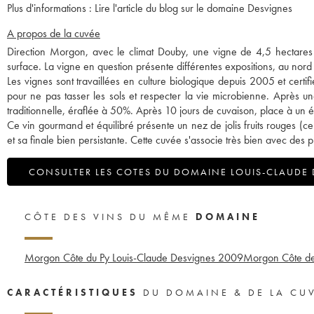
Plus d'informations :
Lire l'article du blog sur le domaine Desvignes
A propos de la cuvée
Direction Morgon, avec le climat Douby, une vigne de 4,5 hectares
surface. La vigne en question présente différentes expositions, au nord 
Les vignes sont travaillées en culture biologique depuis 2005 et certi
pour ne pas tasser les sols et respecter la vie microbienne. Après un
traditionnelle, éraflée à 50%. Après 10 jours de cuvaison, place à un
Ce vin gourmand et équilibré présente un nez de jolis fruits rouges (ce
et sa finale bien persistante. Cette cuvée s'associe très bien avec des 
CONSULTER LES COTES DU DOMAINE LOUIS-CLAUDE
CÔTE DES VINS DU MÊME
DOMAINE
Morgon Côte du Py Louis-Claude Desvignes
2009
Morgon Côte de 
CARACTÉRISTIQUES
DU DOMAINE & DE LA CU