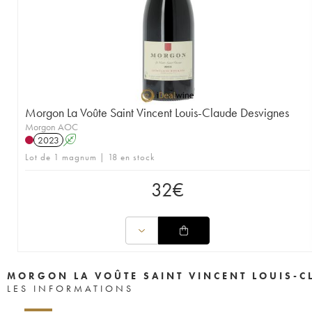
Morgon La Voûte Saint Vincent Louis-Claude Desvignes
Morgon AOC
2023
A
Lot de 1 magnum | 18 en stock
32
€
MORGON LA VOÛTE SAINT VINCENT LOUIS-C
LES INFORMATIONS