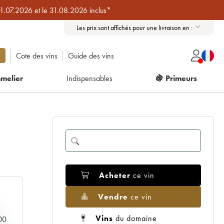
01.07.2026 et le 31.08.2026 inclus*
Les prix sont affichés pour une livraison en :
Cote des vins
Guide des vins
melier
Indispensables
🍇 Primeurs
Acheter
ce vin
Vendre
ce vin
Vins
du domaine
000