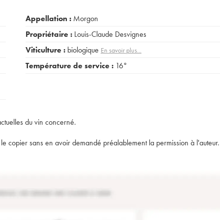
Appellation :
Morgon
Propriétaire :
Louis-Claude Desvignes
Viticulture :
biologique
En savoir plus...
Température de service :
16°
actuelles du vin concerné.
t de le copier sans en avoir demandé préalablement la permission à l'auteur.