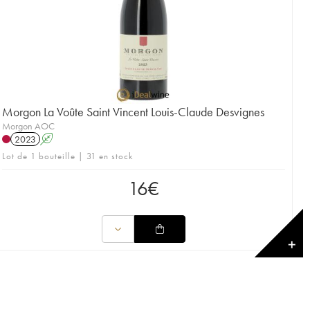
Morgon La Voûte Saint Vincent Louis-Claude Desvignes
Morgon AOC
2023
A
Lot de 1 bouteille | 31 en stock
16
€
✕