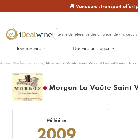
🚚
Vendeurs :
transport offert
Tous nos vins
Nos vins par région
Accueil
/
Recherche de cote
/
Morgon La Voûte Saint Vincent Louis-Claude Desv
Morgon La Voûte Saint V
Millésime
2009