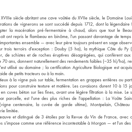
VIIIe siècle abritant une cave voûtée du XVIIe siècle, le Domaine Lou
rations de vignerons se sont succédé depuis 1712, dont la légendaire 
er la macération pré-fermentaire à chaud, alors que tout le Beaujo
oît ont repris le flambeau en binôme, l'un passant davantage de temps
ons importantes ensemble — avec leur père toujours présent en sage observ
 trois terroirs d'exception : Douby (5 ha), la mythique Côte du Py 
, de schistes et de roches éruptives désagrégées, qui confèrent aux 
de 70 ans, donnent naturellement des rendements faibles (~35 hl/ha), re
t utilisé au domaine ; la certification Agriculture Biologique est acqui
ide de petits tracteurs ou à la main.
nutieux à la vigne puis sur table, fermentation en grappes entières ou par
ions pour construire texture et matière. Les cuvaisons durent 10 à 15 j
 en cuves béton sur lies fines, avant une légère filtration à la mise. Le s
ar parcelle, est l'une des plus riches de l'appellation : La Voûte Sain
(vigne centenaire, la cuvée de garde ultime), Montpelain, Château 
ie limitée.
auve et distingué de 3 étoiles par la Revue du Vin de France, avec 
s s'impose comme une référence incontestable à Morgon — et l'un des 