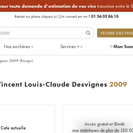
 pour toute demande d’estimation de vos vins
transmise entre le 
Retrait sur place
cliquez ici
|
Un conseil en vin ?
01 56 05 86 10
VENDRE MES VINS
Nos enchères
Services +
✨
Mon Som
ignes 2009 (Rouge)
incent Louis-Claude Desvignes
2009
Accès gratuit et illimité
Tendance actuelle de la cote
Cote actuelle
aux statistiques de plus de 150 