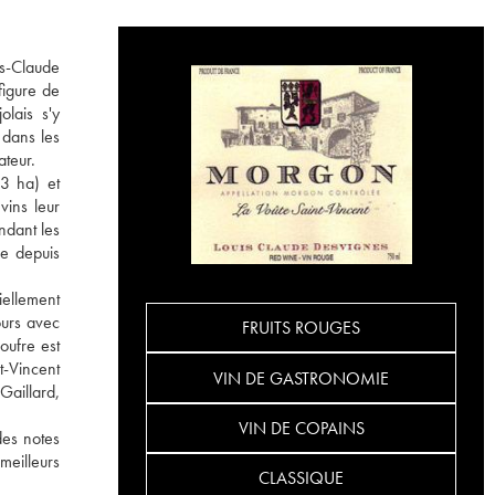
is-Claude
figure de
lais s'y
 dans les
ateur.
(3 ha) et
vins leur
ndant les
se depuis
tiellement
ours avec
FRUITS ROUGES
oufre est
t-Vincent
VIN DE GASTRONOMIE
Gaillard,
VIN DE COPAINS
des notes
meilleurs
CLASSIQUE