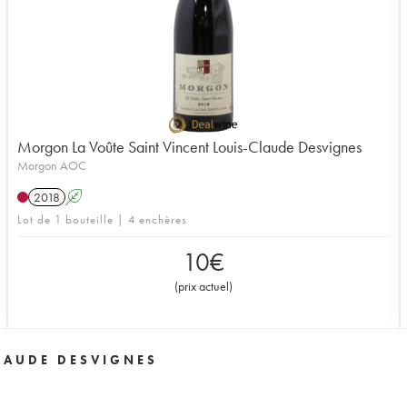
Morgon La Voûte Saint Vincent Louis-Claude Desvignes
Morgon AOC
2018
A
Lot de 1 bouteille | 4 enchères
10
€
(
prix actuel
)
LAUDE DESVIGNES