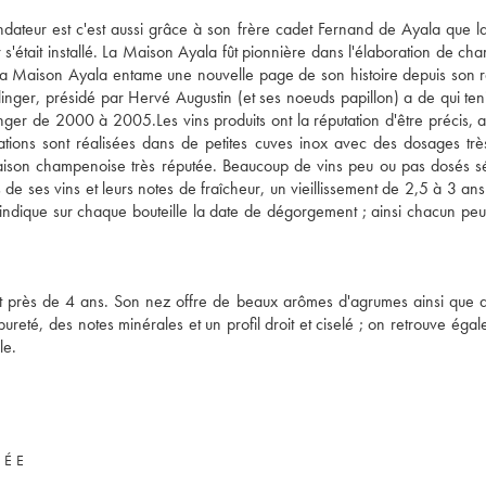
dateur est c'est aussi grâce à son frère cadet Fernand de Ayala que 
s'était installé. La Maison Ayala fût pionnière dans l'élaboration de c
 La Maison Ayala entame une nouvelle page de son histoire depuis son 
llinger, présidé par Hervé Augustin (et ses noeuds papillon) a de qui ten
ger de 2000 à 2005.Les vins produits ont la réputation d'être précis, a
cations sont réalisées dans de petites cuves inox avec des dosages très
 Maison champenoise très réputée. Beaucoup de vins peu ou pas dosés s
de ses vins et leurs notes de fraîcheur, un vieillissement de 2,5 à 3 an
a indique sur chaque bouteille la date de dégorgement ; ainsi chacun peut
rant près de 4 ans. Son nez offre de beaux arômes d'agrumes ainsi que 
eté, des notes minérales et un profil droit et ciselé ; on retrouve égal
le.
VÉE