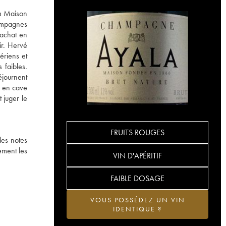
la Maison
hampagnes
rachat en
ir. Hervé
ériens et
 faibles.
éjournent
s en cave
 juger le
FRUITS ROUGES
des notes
ement les
VIN D'APÉRITIF
FAIBLE DOSAGE
VOUS POSSÉDEZ UN VIN
IDENTIQUE ?