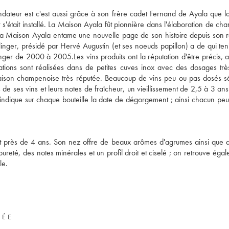
dateur est c'est aussi grâce à son frère cadet Fernand de Ayala que 
s'était installé. La Maison Ayala fût pionnière dans l'élaboration de c
 La Maison Ayala entame une nouvelle page de son histoire depuis son 
llinger, présidé par Hervé Augustin (et ses noeuds papillon) a de qui ten
ger de 2000 à 2005.Les vins produits ont la réputation d'être précis, a
cations sont réalisées dans de petites cuves inox avec des dosages très
 Maison champenoise très réputée. Beaucoup de vins peu ou pas dosés s
de ses vins et leurs notes de fraîcheur, un vieillissement de 2,5 à 3 an
a indique sur chaque bouteille la date de dégorgement ; ainsi chacun peut
rant près de 4 ans. Son nez offre de beaux arômes d'agrumes ainsi que 
eté, des notes minérales et un profil droit et ciselé ; on retrouve égal
le.
VÉE