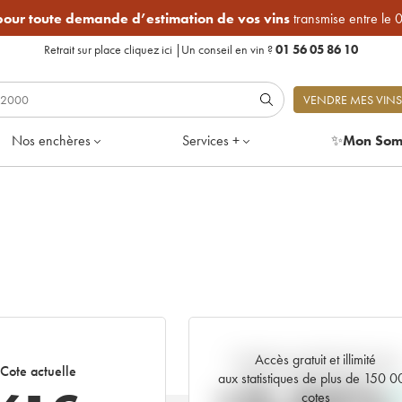
 pour toute demande d’estimation de vos vins
transmise entre le 
Retrait sur place
cliquez ici
|
Un conseil en vin ?
01 56 05 86 10
VENDRE MES VINS
Nos enchères
Services +
✨
Mon Som
Accès gratuit et illimité
Tendance actuelle de la cote
Cote actuelle
aux statistiques de plus de 150 
cotes