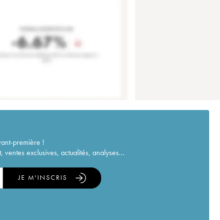
vant-première !
ventes exclusives, actualités, analyses...
JE M'INSCRIS