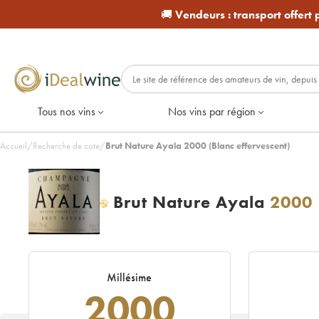
🚚
Vendeurs :
transport offert
Tous nos vins
Nos vins par région
Accueil
/
Recherche de cote
/
Brut Nature Ayala 2000 (Blanc effervescent)
Brut Nature Ayala
2000
H
Millésime
2000