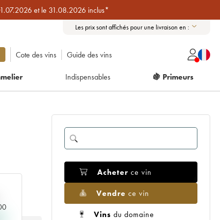
01.07.2026 et le 31.08.2026 inclus*
Les prix sont affichés pour une livraison en :
Cote des vins
Guide des vins
melier
Indispensables
🍇 Primeurs
Acheter
ce vin
Vendre
ce vin
000
Vins
du domaine