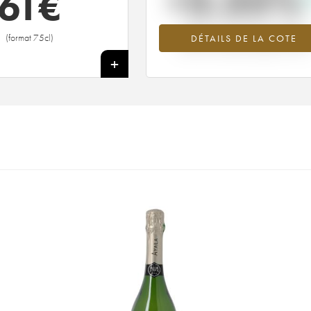
+3.35%
61
€
Tendance à la hausse du millésime
(format 75cl)
DÉTAILS DE LA COTE
2000 en 2026 par rapport à 2025
+