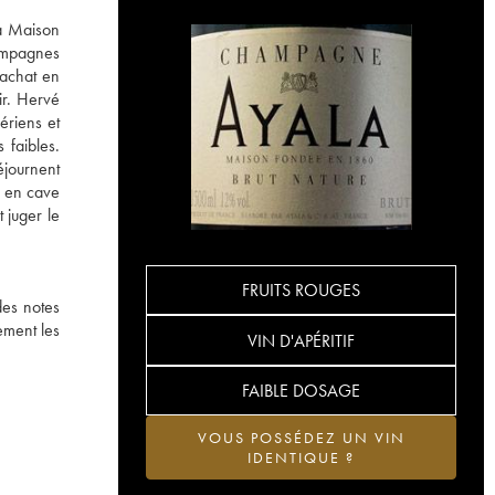
la Maison
hampagnes
rachat en
ir. Hervé
ériens et
 faibles.
éjournent
s en cave
 juger le
FRUITS ROUGES
des notes
ement les
VIN D'APÉRITIF
FAIBLE DOSAGE
VOUS POSSÉDEZ UN VIN
IDENTIQUE ?