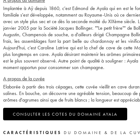
A propos du domaine
Implantée à Aÿ depuis 1860, c'est Edmond de Ayala qui en est le fon
familiale s'est développée, notamment au Royaume-Unis où ce dernier 
avec un style plus sec et ce dès la seconde moitié du XIXème siècle.
janvier 2005 par la Société Jacques Bollinger. ""Le petit frère"" de Bo
Augustin, Champenois de souche, a d'ailleurs dirigé Champagne Bollin
frais, les assemblages font la part belle au chardonnay et les vinifi
Aujourd'hui, c'est Caroline Latrive qui est la chef de cave de cette
plus longtemps en cave. Ayala désirant maintenir les arômes primaires 
est le plus souvent observé. Autre point de qualité à souligner : Ayal
moment opportun pour consommer son champagne.
A propos de la cuvée
Elaborée à partir des trois cépages, cette cuvée vieillit en cave du
salines. En bouche, on découvre une agréable tension, beaucoup de pur
arômes d'agrumes ainsi que de fruits blancs ; la longueur est appréciab
CONSULTER LES COTES DU DOMAINE AYALA
CARACTÉRISTIQUES
DU DOMAINE & DE LA CU