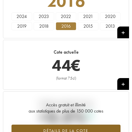
2016
2024
2023
2022
2021
2020
2019
2018
2016
2015
2013
Cote actuelle
44
€
(format 75cl)
+
Tendance actuelle de la cote
Accès gratuit et illimité
+3.5%
aux statistiques de plus de 150 000 cotes
Tendance à la hausse du millésime 2016 en 2026 par rapport à
DÉTAILS DE LA COTE