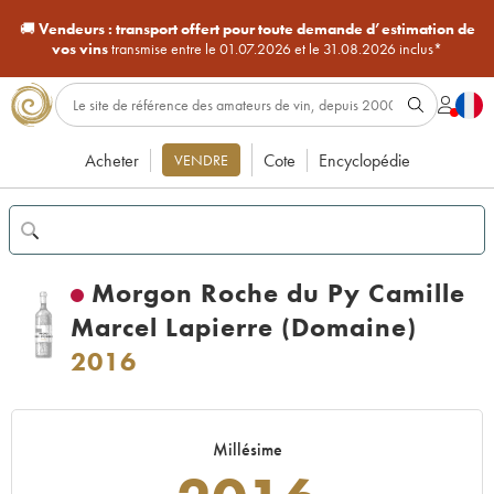
🚚
Vendeurs :
transport offert pour toute demande d’estimation de
vos vins
transmise entre le 01.07.2026 et le 31.08.2026 inclus*
Acheter
Cote
Encyclopédie
VENDRE
Morgon Roche du Py Camille
Marcel Lapierre (Domaine)
2016
Millésime