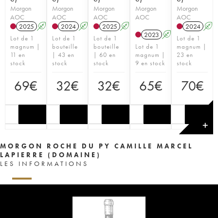
Morgon
Morgon
Morgon
Morgon
Morgon
AOC
AOC
AOC
AOC
AOC
2025
A
S
2024
A
S
2025
A
S
2024
A
2023
A
S
Lot de 1
Lot de 1
Lot de 1
Lot de 1
magnum |
bouteille
bouteille
Lot de 1
magnum |
11 en
| 43 en
| 60 en
magnum |
23 en
stock
stock
stock
9 en stock
stock
69
€
32
€
32
€
65
€
70
€
✕
MORGON ROCHE DU PY CAMILLE MARCEL
LAPIERRE (DOMAINE)
LES INFORMATIONS