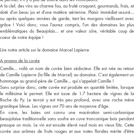
A la clef, des vins au charme fou, au fruité croquant, gourmands, frais, et
doté d'un beau jus et d'une matière aérienne. Plaisir immédiat assuré…
ou après quelques années de garde, tant les morgons vieillissent avec
grâce ! Voici donc, vous l’aurez compris, l'un des domaines les plus
emblématiques du Beaujolais… et une valeur sûre, véritable coup de
coeur de notre équipe !
Lire notre article sur le domaine Marcel Lapierre
A propos de la cuvée
Camille… voilà un nom de cuvée bien séducteur. Elle est née au retour
de Camille Lapierre (la fille de Marcel) au domaine. C’est également un
hommage au grand-père de Camille… qui s’appelait Camille !
Sans surprise donc, cette cuvée est produite en quantité limitée, lorsque
le millésime le permet. Elle est issue de 1.7 hectare de vignes de la
Roche du Py. Le terroir y est très peu profond, avec une roche mère
granitique bleue. Les vignes ont 70 ans de moyenne d’âge.
En cave, les baies ont connu une macération semi-carbonique
beaujolaise traditionnelle sans soufre en cuve tronconique bois pendant
presque un mois. Le vin est ensuite élevé neuf mois en vieux fûts. Cette
cuvée aux arômes de fruits rouges et aux notes florales mérite d'être