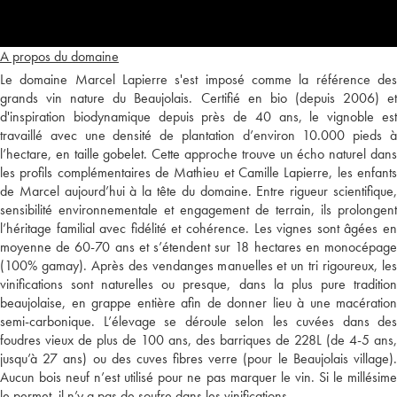
A propos du domaine
Le domaine Marcel Lapierre s'est imposé comme la référence des
grands vin nature du Beaujolais. Certifié en bio (depuis 2006) et
d'inspiration biodynamique depuis près de 40 ans, le vignoble est
travaillé avec une densité de plantation d’environ 10.000 pieds à
l’hectare, en taille gobelet. Cette approche trouve un écho naturel dans
les profils complémentaires de Mathieu et Camille Lapierre, les enfants
de Marcel aujourd’hui à la tête du domaine. Entre rigueur scientifique,
sensibilité environnementale et engagement de terrain, ils prolongent
l’héritage familial avec fidélité et cohérence. Les vignes sont âgées en
moyenne de 60-70 ans et s’étendent sur 18 hectares en monocépage
(100% gamay). Après des vendanges manuelles et un tri rigoureux, les
vinifications sont naturelles ou presque, dans la plus pure tradition
beaujolaise, en grappe entière afin de donner lieu à une macération
semi-carbonique. L’élevage se déroule selon les cuvées dans des
foudres vieux de plus de 100 ans, des barriques de 228L (de 4-5 ans,
jusqu’à 27 ans) ou des cuves fibres verre (pour le Beaujolais village).
Aucun bois neuf n’est utilisé pour ne pas marquer le vin. Si le millésime
le permet, il n’y a pas de soufre dans les vinifications.