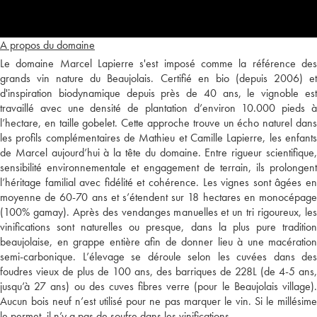
A propos du domaine
Le domaine Marcel Lapierre s'est imposé comme la référence des
grands vin nature du Beaujolais. Certifié en bio (depuis 2006) et
d'inspiration biodynamique depuis près de 40 ans, le vignoble est
travaillé avec une densité de plantation d’environ 10.000 pieds à
l’hectare, en taille gobelet. Cette approche trouve un écho naturel dans
les profils complémentaires de Mathieu et Camille Lapierre, les enfants
de Marcel aujourd’hui à la tête du domaine. Entre rigueur scientifique,
sensibilité environnementale et engagement de terrain, ils prolongent
l’héritage familial avec fidélité et cohérence. Les vignes sont âgées en
moyenne de 60-70 ans et s’étendent sur 18 hectares en monocépage
(100% gamay). Après des vendanges manuelles et un tri rigoureux, les
vinifications sont naturelles ou presque, dans la plus pure tradition
beaujolaise, en grappe entière afin de donner lieu à une macération
semi-carbonique. L’élevage se déroule selon les cuvées dans des
foudres vieux de plus de 100 ans, des barriques de 228L (de 4-5 ans,
jusqu’à 27 ans) ou des cuves fibres verre (pour le Beaujolais village).
Aucun bois neuf n’est utilisé pour ne pas marquer le vin. Si le millésime
le permet, il n’y a pas de soufre dans les vinifications.