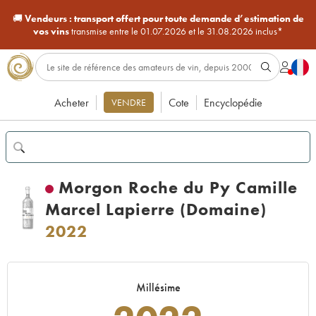
🚚
Vendeurs :
transport offert pour toute demande d’estimation de
vos vins
transmise entre le 01.07.2026 et le 31.08.2026 inclus*
Acheter
Cote
Encyclopédie
VENDRE
Morgon Roche du Py Camille
Marcel Lapierre (Domaine)
2022
Millésime