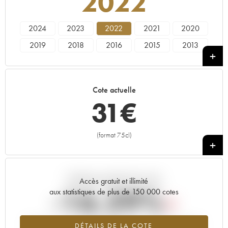
2022
2024
2023
2022
2021
2020
2019
2018
2016
2015
2013
Cote actuelle
31
€
(format 75cl)
+
Tendance actuelle de la cote
Accès gratuit et illimité
-16.29%
aux statistiques de plus de 150 000 cotes
Tendance à la baisse du millésime 2022 en 2026 par rapport à
DÉTAILS DE LA COTE