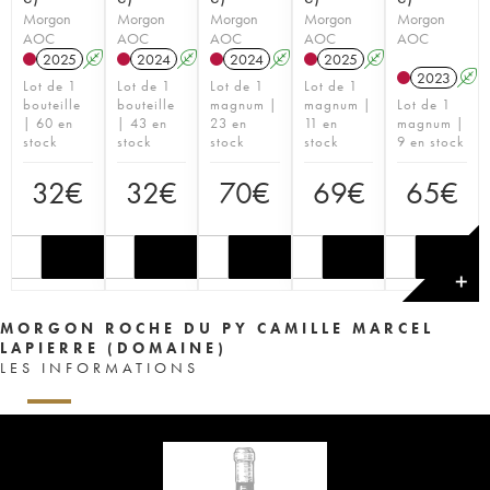
Morgon
Morgon
Morgon
Morgon
Morgon
AOC
AOC
AOC
AOC
AOC
2025
A
S
2024
A
S
2024
A
S
2025
A
S
2023
A
Lot de 1
Lot de 1
Lot de 1
Lot de 1
bouteille
bouteille
magnum |
magnum |
Lot de 1
| 60 en
| 43 en
23 en
11 en
magnum |
stock
stock
stock
stock
9 en stock
32
€
32
€
70
€
69
€
65
€
✕
MORGON ROCHE DU PY CAMILLE MARCEL
LAPIERRE (DOMAINE)
LES INFORMATIONS