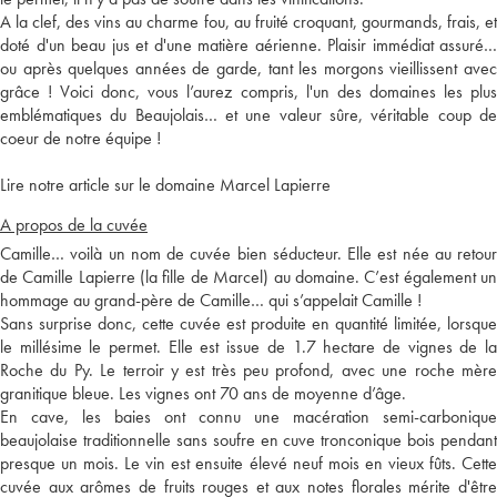
A la clef, des vins au charme fou, au fruité croquant, gourmands, frais, et
doté d'un beau jus et d'une matière aérienne. Plaisir immédiat assuré…
ou après quelques années de garde, tant les morgons vieillissent avec
grâce ! Voici donc, vous l’aurez compris, l'un des domaines les plus
emblématiques du Beaujolais… et une valeur sûre, véritable coup de
coeur de notre équipe !
Lire notre article sur le domaine Marcel Lapierre
A propos de la cuvée
Camille… voilà un nom de cuvée bien séducteur. Elle est née au retour
de Camille Lapierre (la fille de Marcel) au domaine. C’est également un
hommage au grand-père de Camille… qui s’appelait Camille !
Sans surprise donc, cette cuvée est produite en quantité limitée, lorsque
le millésime le permet. Elle est issue de 1.7 hectare de vignes de la
Roche du Py. Le terroir y est très peu profond, avec une roche mère
granitique bleue. Les vignes ont 70 ans de moyenne d’âge.
En cave, les baies ont connu une macération semi-carbonique
beaujolaise traditionnelle sans soufre en cuve tronconique bois pendant
presque un mois. Le vin est ensuite élevé neuf mois en vieux fûts. Cette
cuvée aux arômes de fruits rouges et aux notes florales mérite d'être