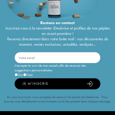
Restons en
contact
Inscrivez-vous à la newsletter iDealwine et profitez de nos pépites
en avant-première !
Recevez directement dans votre boîte mail : nos découvertes du
moment, ventes exclusives, actualités, analyses...
J'accepte le suivi de mes emails afin de recevoir des
suggestions personnalisées
Oui
Non
JE M'INSCRIS
En vous inscrivant, vous acceptez de recevoir les emails de iDealwine. Vous
pouvez vous désabonner à tout moment via le lien présent dans chaque message.