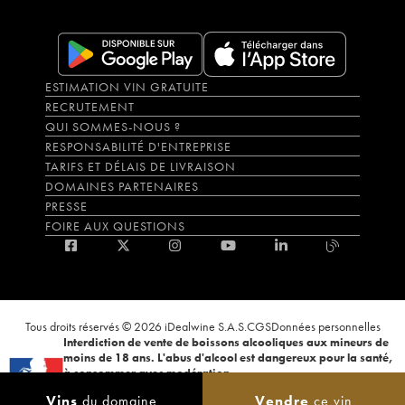
ESTIMATION VIN GRATUITE
RECRUTEMENT
QUI SOMMES-NOUS ?
RESPONSABILITÉ D'ENTREPRISE
TARIFS ET DÉLAIS DE LIVRAISON
DOMAINES PARTENAIRES
PRESSE
FOIRE AUX QUESTIONS
Tous droits réservés © 2026 iDealwine S.A.S.
CGS
Données personnelles
Interdiction de vente de boissons alcooliques aux mineurs de
moins de 18 ans. L'abus d'alcool est dangereux pour la santé,
à consommer avec modération.
La preuve de majorité de l'acheteur est exigée au moment de la vente en
Vins
du domaine
Vendre
ce vin
ligne. CODE DE LA SANTÉ PUBLIQUE, ART.L.3342-1 et L.3353-3