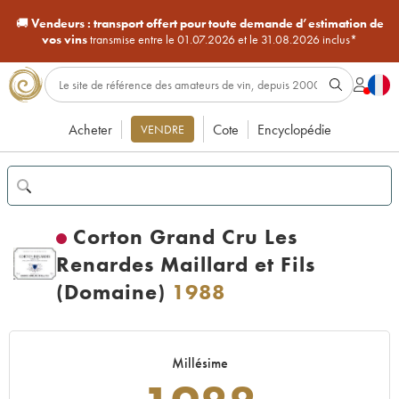
🚚
Vendeurs :
transport offert pour toute demande d’estimation de
vos vins
transmise entre le 01.07.2026 et le 31.08.2026 inclus*
Acheter
Cote
Encyclopédie
VENDRE
Corton Grand Cru Les
Renardes Maillard et Fils
(Domaine)
1988
Millésime