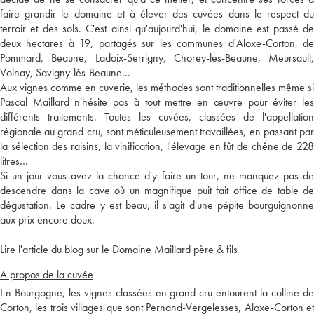
faire grandir le domaine et à élever des cuvées dans le respect du
terroir et des sols. C'est ainsi qu'aujourd'hui, le domaine est passé de
deux hectares à 19, partagés sur les communes d'Aloxe-Corton, de
Pommard, Beaune, Ladoix-Serrigny, Chorey-les-Beaune, Meursault,
Volnay, Savigny-lès-Beaune…
Aux vignes comme en cuverie, les méthodes sont traditionnelles même si
Pascal Maillard n'hésite pas à tout mettre en œuvre pour éviter les
différents traitements. Toutes les cuvées, classées de l'appellation
régionale au grand cru, sont méticuleusement travaillées, en passant par
la sélection des raisins, la vinification, l'élevage en fût de chêne de 228
litres…
Si un jour vous avez la chance d'y faire un tour, ne manquez pas de
descendre dans la cave où un magnifique puit fait office de table de
dégustation. Le cadre y est beau, il s'agit d'une pépite bourguignonne
aux prix encore doux.
Lire l'article du blog sur le Domaine Maillard père & fils
A propos de la cuvée
En Bourgogne, les vignes classées en grand cru entourent la colline de
Corton, les trois villages que sont Pernand-Vergelesses, Aloxe-Corton et