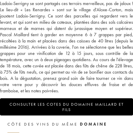
Ladoix-Serrigny se sont partagés ces terroirs merveilleux, pas de jaloux !
Le lieu-dit « Les Renardes » sont sur le village d'Aloxe-Corton, mais
jouxtent Ladoix-Serrigny. Ce sont des parcelles qui regardent vers le
levant, et qui sont en milieu de coteaux, plantées dans des sols calcaires
marneux et de marnes qui datent du jurassique moyen et supérieur.
Pascal Maillard tient à garder en moyenne 6 à 7 grappes par pied,
récoltées à la main et placées dans des caisses de 40 litres (depuis le
millésime 2016). Arrivées à la cuverie, l'on ne sélectionne que les belles
grappes pour une vinification de 12 à 15 jours, sous contrôle de la
température, avec un à deux pigeages quotidiens. Au cours de l'élevage
de 18 mois, cette cuvée est placée dans des fûts de chêne de 228 litres,
à 75% de fûts neufs, ce qui permet au vin de se bonifier aux contacts du
bois. A la dégustation, prenez grand soin de faire tourner ce vin dans
votre verre pour y découvrir les douces effluves de fraise et de
framboise, et les notes poivrées.
CONSULTER LES COTES DU DOMAINE MAILLARD ET
FILS
CÔTE DES VINS DU MÊME
DOMAINE