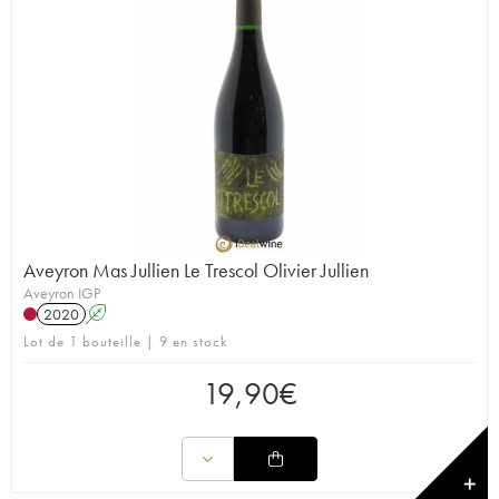
Aveyron Mas Jullien Le Trescol Olivier Jullien
Aveyron IGP
2020
A
Lot de 1 bouteille | 9 en stock
19,90
€
✕