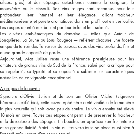
silices, grès) et des cépages autochtones comme le carignan, le
mourvèdre ou le cinsault. Ses vins rouges sont reconnus pour leur
profondeur, leur intensité et leur élégance, alliant fraîcheur
méditerranéenne et pureté aromatique, dans un profil tout en verticalité.
Les rouges quant à eux brillent par leur éclat et leur salinité.
Les cuvées emblématiques du domaine — telles que Autour de
Jonquières, La Brune ou Lous Rougeos — reflètent chacune une facette
unique du terroir des Terrasses du Larzac, avec des vins profonds, fins et
d’une grande capacité de garde.
Aujourd’hui, Mas Jullien reste une référence prestigieuse pour les
amateurs de grands vins du Sud de la France, salué par la critique pour
sa régularité, sa typicité et sa capacité à sublimer les caractéristiques
naturelles de ce vignoble exceptionnel.
A propos de la cuvée
Signature d'Olivier Jullien et de son ami Olivier Michel (vigneron
béarnais certifié bio), cette cuvée éphémère a été vinifiée de la manière
la plus naturelle qui soit, avec peu de soufre. Le vin a ensuite été élevé
18 mois en cuve. Toutes ces étapes ont permis de préserver la fraîcheur
et la délicatesse des cépages. En bouche, on apprécie son fruit intense
et sa grande fluidité. Voici un vin qui trouvera toute sa place aussi bien à
l'apéritif qu'au cours d'un repas estival.