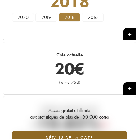
2018
2020
2019
2018
2016
Cote actuelle
20
€
(format 75cl)
+
Tendance actuelle de la cote
Accès gratuit et illimité
-10.85%
aux statistiques de plus de 150 000 cotes
Tendance à la baisse du millésime 2018 en 2026 par rapport à
DÉTAILS DE LA COTE