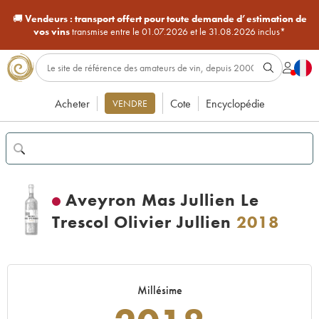
🚚
Vendeurs :
transport offert pour toute demande d’estimation de
vos vins
transmise entre le 01.07.2026 et le 31.08.2026 inclus*
Acheter
Cote
Encyclopédie
VENDRE
Aveyron Mas Jullien Le
Trescol Olivier Jullien
2018
Millésime