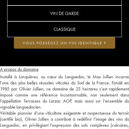
VIN DE GARDE
CLASSIQUE
VOUS POSSÉDEZ UN VIN IDENTIQUE ?
A propos du domaine
Installé à Jonquières, au cœur du Languedoc, le Mas Jullien incarne
l’une des plus belles réussites viticoles du Sud de la France. Fondé en
1985 par Olivier Jullien, ce domaine de 23 hectares s’est rapidement
imposé comme une référence incontournable, non seulement dans
l’appellation Terrasses du Larzac AOP, mais aussi sur l’ensemble du
vignoble languedocien.
Véritable pionnier d’une viticulture exigeante et respectueuse du terroir
(certifié bio), Olivier Jullien a contribué à redéfinir l’image des vins du
Languedoc, en privilégiant l’expression des sols complexes (calcaires,