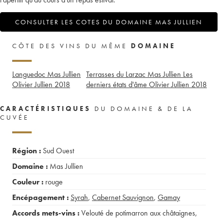
CONSULTER LES COTES DU DOMAINE MAS JULLIEN
CÔTE DES VINS DU MÊME
DOMAINE
Languedoc Mas Jullien
Terrasses du Larzac Mas Jullien Les
Olivier Jullien
2018
derniers états d'âme Olivier Jullien
2018
CARACTÉRISTIQUES
DU DOMAINE & DE LA
CUVÉE
Région :
Sud Ouest
Domaine :
Mas Jullien
Couleur :
rouge
Encépagement :
Syrah
,
Cabernet Sauvignon
,
Gamay
Accords mets-vins :
Velouté de potimarron aux châtaignes
,