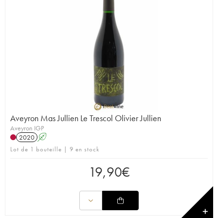
Aveyron Mas Jullien Le Trescol Olivier Jullien
Aveyron IGP
2020
A
Lot de 1 bouteille | 9 en stock
19,90
€
✕