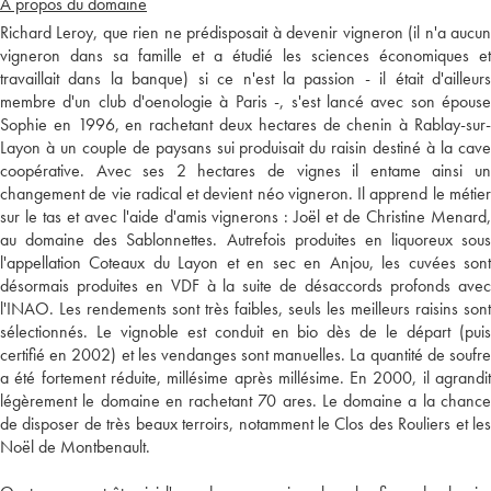
A propos du domaine
Richard Leroy, que rien ne prédisposait à devenir vigneron (il n'a aucun
vigneron dans sa famille et a étudié les sciences économiques et
travaillait dans la banque) si ce n'est la passion - il était d'ailleurs
membre d'un club d'oenologie à Paris -, s'est lancé avec son épouse
Sophie en 1996, en rachetant deux hectares de chenin à Rablay-sur-
Layon à un couple de paysans sui produisait du raisin destiné à la cave
coopérative. Avec ses 2 hectares de vignes il entame ainsi un
changement de vie radical et devient néo vigneron. Il apprend le métier
sur le tas et avec l'aide d'amis vignerons : Joël et de Christine Menard,
au domaine des Sablonnettes. Autrefois produites en liquoreux sous
l'appellation Coteaux du Layon et en sec en Anjou, les cuvées sont
désormais produites en VDF à la suite de désaccords profonds avec
l'INAO. Les rendements sont très faibles, seuls les meilleurs raisins sont
sélectionnés. Le vignoble est conduit en bio dès de le départ (puis
certifié en 2002) et les vendanges sont manuelles. La quantité de soufre
a été fortement réduite, millésime après millésime. En 2000, il agrandit
légèrement le domaine en rachetant 70 ares. Le domaine a la chance
de disposer de très beaux terroirs, notamment le Clos des Rouliers et les
Noël de Montbenault.