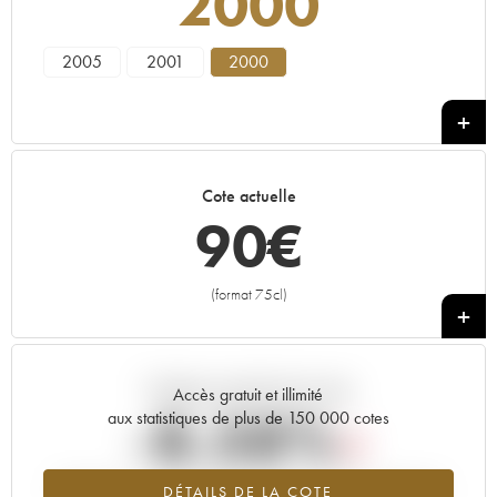
2000
2005
2001
2000
Cote actuelle
90
€
(format 75cl)
+
Tendance actuelle de la cote
Accès gratuit et illimité
-8.58%
aux statistiques de plus de 150 000 cotes
Tendance à la baisse du millésime 2000 en 2026 par rapport à
DÉTAILS DE LA COTE