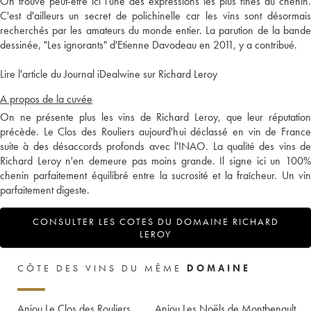
On trouve peut-être ici l'une des expressions les plus fines du chenin.
C'est d'ailleurs un secret de polichinelle car les vins sont désormais
recherchés par les amateurs du monde entier. La parution de la bande
dessinée, "Les ignorants" d'Etienne Davodeau en 2011, y a contribué.
Lire l'article du Journal iDealwine sur Richard Leroy
A propos de la cuvée
On ne présente plus les vins de Richard Leroy, que leur réputation
précède. Le Clos des Rouliers aujourd'hui déclassé en vin de France
suite à des désaccords profonds avec l'INAO. La qualité des vins de
Richard Leroy n'en demeure pas moins grande. Il signe ici un 100%
chenin parfaitement équilibré entre la sucrosité et la fraîcheur. Un vin
parfaitement digeste.
CONSULTER LES COTES DU DOMAINE RICHARD
LEROY
CÔTE DES VINS DU MÊME
DOMAINE
Anjou Le Clos des Rouliers
Anjou Les Noëls de Montbenault