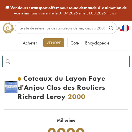
🚚
Vendeurs :
transport offert pour toute demande d’estimation de
vos vins
transmise entre le 01.07.2026 et le 31.08.2026 inclus*
Acheter
Cote
Encyclopédie
VENDRE
Coteaux du Layon Faye
d'Anjou Clos des Rouliers
Richard Leroy
2000
Millésime