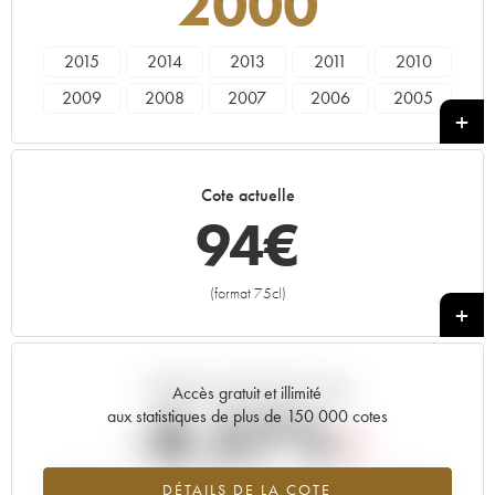
2000
2015
2014
2013
2011
2010
2009
2008
2007
2006
2005
2004
2003
2002
2001
2000
Cote actuelle
94
€
(format 75cl)
+
Tendance actuelle de la cote
Accès gratuit et illimité
-8.57%
aux statistiques de plus de 150 000 cotes
Tendance à la baisse du millésime 2000 en 2026 par rapport à
DÉTAILS DE LA COTE