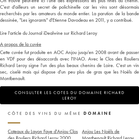
On trouve peut-être ici l'une des expressions les plus fines du chenin.
C'est d'ailleurs un secret de polichinelle car les vins sont désormais
recherchés par les amateurs du monde entier. La parution de la bande
dessinée, "Les ignorants" d'Etienne Davodeau en 2011, y a contribué.
Lire l'article du Journal iDealwine sur Richard Leroy
A propos de la cuvée
Cette cuvée fut produite en AOC Anjou jusqu'en 2008 avant de passer
en VDF pour des désaccords avec l'INAO. Avec le Clos des Rouliers
Richard Leroy signe l'un des plus beaux chenins de Loire. C'est un vin
sec, ciselé mais qui dispose d'un peu plus de gras que les Noëls de
Montbenault.
CONSULTER LES COTES DU DOMAINE RICHARD
LEROY
CÔTE DES VINS DU MÊME
DOMAINE
Coteaux du Layon Faye d'Anjou Clos
Anjou Les Noëls de
des Rouliers Richard Leroy
2000
Montbenault Richard Leroy