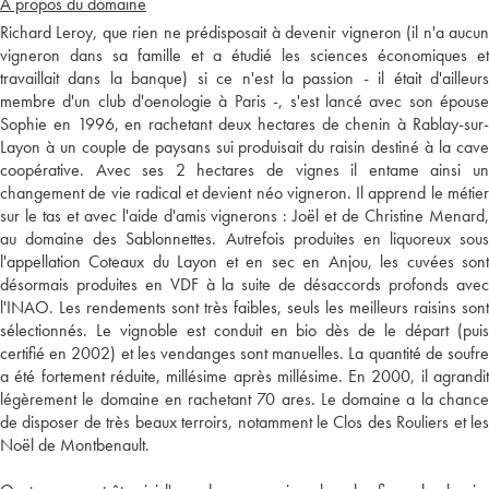
A propos du domaine
Richard Leroy, que rien ne prédisposait à devenir vigneron (il n'a aucun
vigneron dans sa famille et a étudié les sciences économiques et
travaillait dans la banque) si ce n'est la passion - il était d'ailleurs
membre d'un club d'oenologie à Paris -, s'est lancé avec son épouse
Sophie en 1996, en rachetant deux hectares de chenin à Rablay-sur-
Layon à un couple de paysans sui produisait du raisin destiné à la cave
coopérative. Avec ses 2 hectares de vignes il entame ainsi un
changement de vie radical et devient néo vigneron. Il apprend le métier
sur le tas et avec l'aide d'amis vignerons : Joël et de Christine Menard,
au domaine des Sablonnettes. Autrefois produites en liquoreux sous
l'appellation Coteaux du Layon et en sec en Anjou, les cuvées sont
désormais produites en VDF à la suite de désaccords profonds avec
l'INAO. Les rendements sont très faibles, seuls les meilleurs raisins sont
sélectionnés. Le vignoble est conduit en bio dès de le départ (puis
certifié en 2002) et les vendanges sont manuelles. La quantité de soufre
a été fortement réduite, millésime après millésime. En 2000, il agrandit
légèrement le domaine en rachetant 70 ares. Le domaine a la chance
de disposer de très beaux terroirs, notamment le Clos des Rouliers et les
Noël de Montbenault.