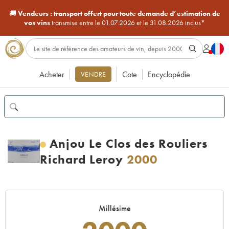
🚚
Vendeurs :
transport offert pour toute demande d’estimation de
vos vins
transmise entre le 01.07.2026 et le 31.08.2026 inclus*
Acheter
Cote
Encyclopédie
VENDRE
Anjou Le Clos des Rouliers
Richard Leroy
2000
Millésime