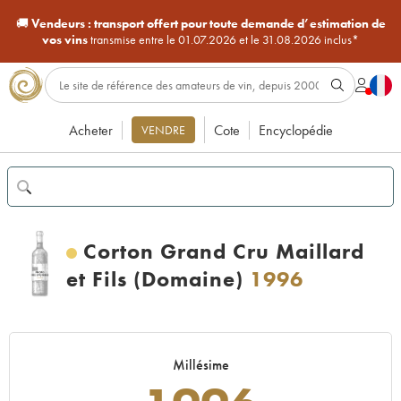
🚚
Vendeurs :
transport offert pour toute demande d’estimation de
vos vins
transmise entre le 01.07.2026 et le 31.08.2026 inclus*
Acheter
Cote
Encyclopédie
VENDRE
Corton Grand Cru Maillard
et Fils (Domaine)
1996
Millésime