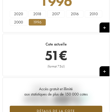
1996
2020
2018
2017
2016
2010
2000
1996
Cote actuelle
51
€
(format 75cl)
+
Tendance actuelle de la cote
Accès gratuit et illimité
+11.48%
aux statistiques de plus de 150 000 cotes
Tendance à la hausse du millésime 1996 en 2026 par rapport à
DÉTAILS DE LA COTE