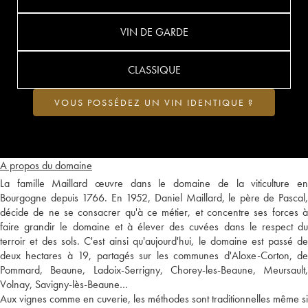
VIN DE GARDE
CLASSIQUE
VOUS POSSÉDEZ UN VIN IDENTIQUE ?
A propos du domaine
La famille Maillard œuvre dans le domaine de la viticulture en
Bourgogne depuis 1766. En 1952, Daniel Maillard, le père de Pascal,
décide de ne se consacrer qu'à ce métier, et concentre ses forces à
faire grandir le domaine et à élever des cuvées dans le respect du
terroir et des sols. C'est ainsi qu'aujourd'hui, le domaine est passé de
deux hectares à 19, partagés sur les communes d'Aloxe-Corton, de
Pommard, Beaune, Ladoix-Serrigny, Chorey-les-Beaune, Meursault,
Volnay, Savigny-lès-Beaune…
Aux vignes comme en cuverie, les méthodes sont traditionnelles même si