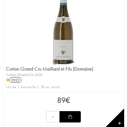
Corton Grand Cru Maillard et Fils (Domaine)
Corton Grand Cru AOC
2023
Lot de 1 bouteille | 18 en stock
89
€
✕