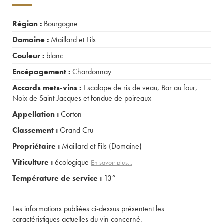
Région :
Bourgogne
Domaine :
Maillard et Fils
Couleur :
blanc
Encépagement :
Chardonnay
Accords mets-vins :
Escalope de ris de veau
,
Bar au four
,
Noix de Saint-Jacques et fondue de poireaux
Appellation :
Corton
Classement :
Grand Cru
Propriétaire :
Maillard et Fils (Domaine)
Viticulture :
écologique
En savoir plus...
Température de service :
13°
Les informations publiées ci-dessus présentent les
caractéristiques actuelles du vin concerné.