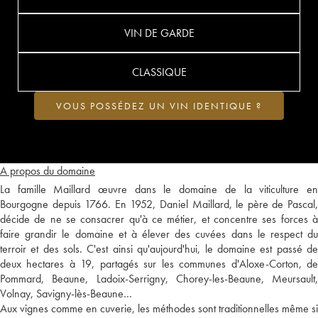
VIN DE GARDE
CLASSIQUE
VOUS POSSÉDEZ UN VIN IDENTIQUE ?
A propos du domaine
La famille Maillard œuvre dans le domaine de la viticulture en
Bourgogne depuis 1766. En 1952, Daniel Maillard, le père de Pascal,
décide de ne se consacrer qu'à ce métier, et concentre ses forces à
faire grandir le domaine et à élever des cuvées dans le respect du
terroir et des sols. C'est ainsi qu'aujourd'hui, le domaine est passé de
deux hectares à 19, partagés sur les communes d'Aloxe-Corton, de
Pommard, Beaune, Ladoix-Serrigny, Chorey-les-Beaune, Meursault,
Volnay, Savigny-lès-Beaune…
Aux vignes comme en cuverie, les méthodes sont traditionnelles même si