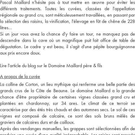
Pascal Maillard n'hésite pas à tout mettre en œuvre pour éviter les
différents traitements. Toutes les cuvées, classées de l'appellation
régionale au grand cru, sont méticuleusement travaillées, en passant par
la sélection des raisins, la vinification, l'élevage en fût de chêne de 228
litres…
Si un jour vous avez la chance d'y faire un tour, ne manquez pas de
descendre dans la cave où un magnifique puit fait office de table de
dégustation. Le cadre y est beau, il s'agit d'une pépite bourguignonne
aux prix encore doux.
Lire l'article du blog sur le Domaine Maillard père & fils
A propos de la cuvée
La colline de Corton, un lieu mythique qui renferme une belle partie des
grands crus de la Côte de Beaune. Le domaine Maillard a la grande
chance d'être propriétaire de certaines vignes classées grand cru et
plantées en chardonnay, sur 34 ares. Le climat de ce terroir se
caractérise par des étés très chauds et des automnes secs. Le sol de ces
vignes est composé de calcaire, ce sont des sols bruns mêlés de
graviers de calcaires durs et de cailloux.
Après des vendanges manuelles, les grappes sont sélectionnées afin de
produire une cuvée d'une qualité irréprochable. Les raisins sont pressés