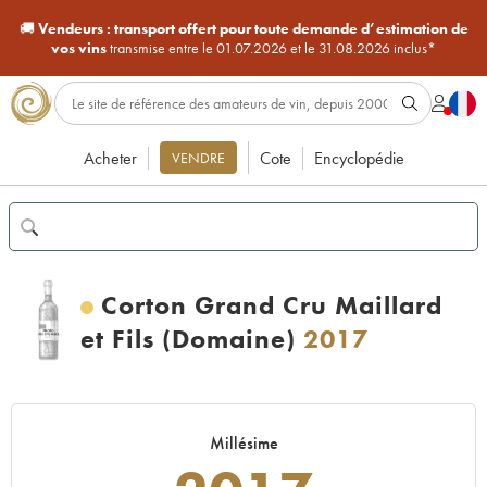
🚚
Vendeurs :
transport offert pour toute demande d’estimation de
vos vins
transmise entre le 01.07.2026 et le 31.08.2026 inclus*
Acheter
Cote
Encyclopédie
VENDRE
Corton Grand Cru Maillard
et Fils (Domaine)
2017
Millésime