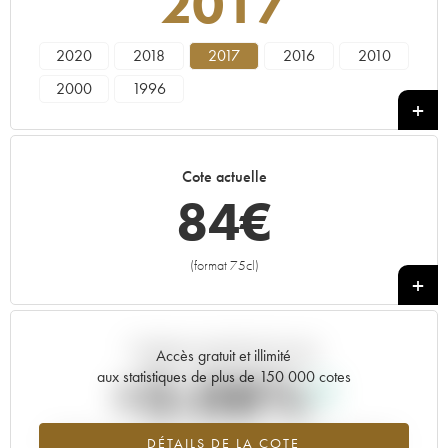
2017
2020
2018
2017
2016
2010
2000
1996
Cote actuelle
84
€
(format 75cl)
+
Tendance actuelle de la cote
Accès gratuit et illimité
+3.08%
aux statistiques de plus de 150 000 cotes
Tendance à la hausse du millésime 2017 en 2026 par rapport à
DÉTAILS DE LA COTE