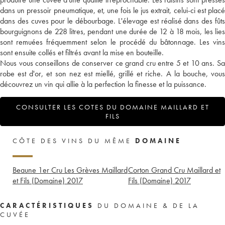
dans un pressoir pneumatique, et, une fois le jus extrait, celui-ci est placé
dans des cuves pour le débourbage. L'élevage est réalisé dans des fûts
bourguignons de 228 litres, pendant une durée de 12 à 18 mois, les lies
sont remuées fréquemment selon le procédé du bâtonnage. Les vins
sont ensuite collés et filtrés avant la mise en bouteille.
Nous vous conseillons de conserver ce grand cru entre 5 et 10 ans. Sa
robe est d'or, et son nez est miellé, grillé et riche. A la bouche, vous
découvrez un vin qui allie à la perfection la finesse et la puissance.
CONSULTER LES COTES DU DOMAINE MAILLARD ET
FILS
CÔTE DES VINS DU MÊME
DOMAINE
Beaune 1er Cru Les Grèves Maillard
Corton Grand Cru Maillard et
et Fils (Domaine)
2017
Fils (Domaine)
2017
CARACTÉRISTIQUES
DU DOMAINE & DE LA
CUVÉE