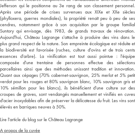
Jefferson qui le positionne au 3e rang de son classement personnel.
Après une période de crises survenues aux XIXe et XXe siècles
(phylloxera, guerres mondiales), la propriété renaît peu à peu de ses
cendres, notamment grâce à son acquisition par le groupe familial
Suntory qui envisage, dès 1983, de grands travaux de rénovation.
Aujourd'hui, Château Lagrange s'attache à produire des vins dans le
plus grand respect de la nature. Son empreinte écologique est réduite et
la biodiversité est favorisée (ruches, culture d'ovins et de trois cents
essences d'arbre). La vinification est tout aussi pointue : l'équipe
composée d'une trentaine de personnes effectue des sélections
parcellaires ainsi que des méthodes unissant tradition et innovation.
Quant aux cépages (70% cabernet-sauvignon, 25% merlot et 5% petit
verdot pour les rouges et 80% sauvignon blanc, 10% sauvignon gris et
10% sémillon pour les blancs), ils bénéficient d'une culture sur des
croupes de graves, sont vendangés manuellement et vinifiés en cuves
d'acier inoxydables afin de préserver la délicatesse du fruit. Les vins sont
élevés en barriques neuves à 50%.
Lire l'article du blog sur le Château Lagrange
A propos de la cuvée