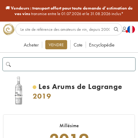
🚚
Vendeurs :
transport offert pour toute demande d’estimation de
vos vins
transmise entre le 01.07.2026 et le 31.08.2026 inclus*
Acheter
Cote
Encyclopédie
VENDRE
Les Arums de Lagrange
2019
Millésime