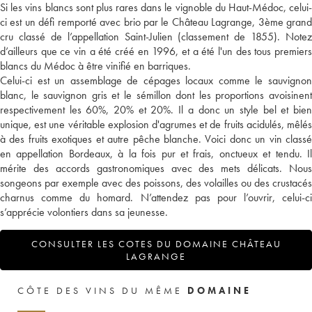
Si les vins blancs sont plus rares dans le vignoble du Haut-Médoc, celui-
ci est un défi remporté avec brio par le Château Lagrange, 3ème grand
cru classé de l’appellation Saint-Julien (classement de 1855). Notez
d’ailleurs que ce vin a été créé en 1996, et a été l'un des tous premiers
blancs du Médoc à être vinifié en barriques.
Celui-ci est un assemblage de cépages locaux comme le sauvignon
blanc, le sauvignon gris et le sémillon dont les proportions avoisinent
respectivement les 60%, 20% et 20%. Il a donc un style bel et bien
unique, est une véritable explosion d'agrumes et de fruits acidulés, mêlés
à des fruits exotiques et autre pêche blanche. Voici donc un vin classé
en appellation Bordeaux, à la fois pur et frais, onctueux et tendu. Il
mérite des accords gastronomiques avec des mets délicats. Nous
songeons par exemple avec des poissons, des volailles ou des crustacés
charnus comme du homard. N’attendez pas pour l’ouvrir, celui-ci
s’apprécie volontiers dans sa jeunesse.
CONSULTER LES COTES DU DOMAINE CHÂTEAU
LAGRANGE
CÔTE DES VINS DU MÊME
DOMAINE