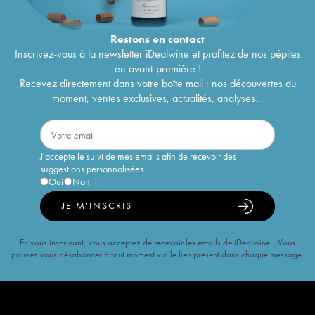
Restons en
contact
Inscrivez-vous à la newsletter iDealwine et profitez de nos pépites
en avant-première !
Recevez directement dans votre boîte mail : nos découvertes du
moment, ventes exclusives, actualités, analyses...
J'accepte le suivi de mes emails afin de recevoir des
suggestions personnalisées
Oui
Non
JE M'INSCRIS
En vous inscrivant, vous acceptez de recevoir les emails de iDealwine. Vous
pouvez vous désabonner à tout moment via le lien présent dans chaque message.