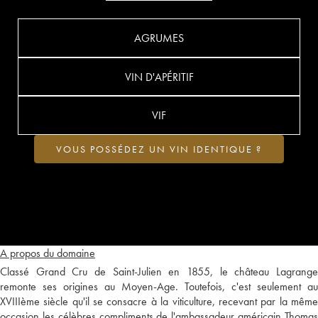
AGRUMES
VIN D'APÉRITIF
VIF
VOUS POSSÉDEZ UN VIN IDENTIQUE ?
A propos du domaine
Classé Grand Cru de Saint-Julien en 1855, le château Lagrange
remonte ses origines au Moyen-Age. Toutefois, c'est seulement au
XVIIIème siècle qu'il se consacre à la viticulture, recevant par la même
occasion les célèbres compliments de l'ambassadeur américain Thomas