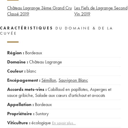
Château Lagrange 3ème Grand Cru
Les Fiefs de Lagrange Second
Classé
2019
Vin
2019
CARACTÉRISTIQUES
DU DOMAINE & DE LA
CUVÉE
Région :
Bordeaux
Domaine :
Château Lagrange
Couleur :
blanc
Encépagement :
Sémillon
,
Sauvignon Blanc
Accords mets-vins :
Cabillaud en papillotes
,
Asperges et
sauce gribiche
,
Salade aux cœurs d'artichaut et avocats
Appellation :
Bordeaux
Propriétaire :
Suntory
Viticulture :
écologique
En savoir plus...