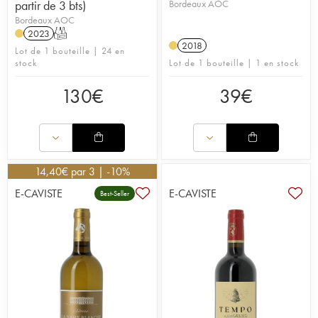
partir de 3 bts)
Bordeaux AOC
Bordeaux AOC
2023
T
2018
Lot de 1 bouteille | 24 en
stock
Lot de 1 bouteille | 1 en stock
130
€
39
€
14,40
€
par 3 | -10%
E-CAVISTE
E-CAVISTE
Best-Seller