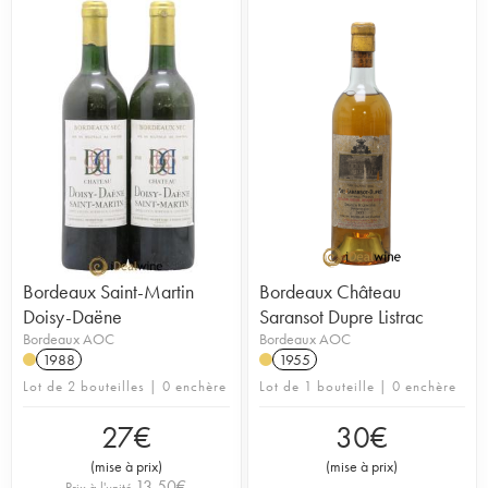
Bordeaux Saint-Martin
Bordeaux Château
Doisy-Daëne
Saransot Dupre Listrac
Bordeaux AOC
Bordeaux AOC
1988
1955
Lot de 2 bouteilles | 0 enchère
Lot de 1 bouteille | 0 enchère
27
€
30
€
(
mise à prix
)
(
mise à prix
)
13,50
€
Prix à l'unité