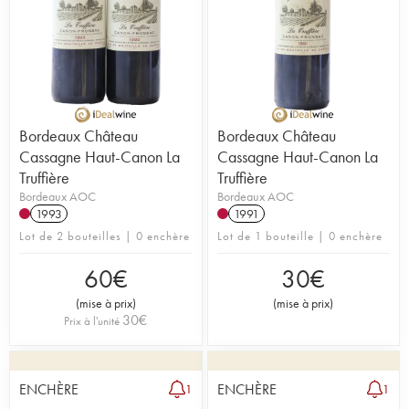
Bordeaux Château
Bordeaux Château
Cassagne Haut-Canon La
Cassagne Haut-Canon La
Truffière
Truffière
Bordeaux AOC
Bordeaux AOC
1993
1991
Lot de 2 bouteilles | 0 enchère
Lot de 1 bouteille | 0 enchère
60
€
30
€
(
mise à prix
)
(
mise à prix
)
30
€
Prix à l'unité
ENCHÈRE
ENCHÈRE
1
1