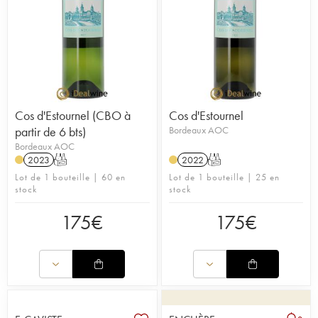
Cos d'Estournel (CBO à
Cos d'Estournel
partir de 6 bts)
Bordeaux AOC
Bordeaux AOC
2023
T
2022
T
Lot de 1 bouteille | 60 en
Lot de 1 bouteille | 25 en
stock
stock
175
€
175
€