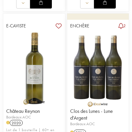
E-CAVISTE
ENCHÈRE
2
Château Reynon
Clos des Lunes - Lune
Bordeaux AOC
d'Argent
2020
Bordeaux AOC
Lot de 1 bouteille | 60+ en