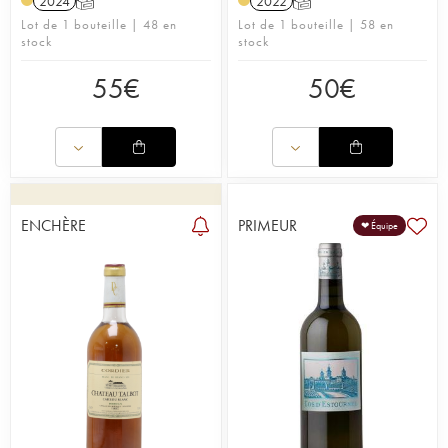
2024
T
2022
T
Lot de 1 bouteille | 48 en
Lot de 1 bouteille | 58 en
stock
stock
55
€
50
€
ENCHÈRE
PRIMEUR
❤ Équipe