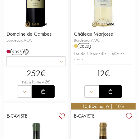
Domaine de Cambes
Château Marjosse
Bordeaux AOC
Bordeaux AOC
2023
2025
T
Lot de 1 bouteille | 60+ en
stock
252
€
12
€
42
€
Prix à l'unité
10,80
€
par 6 | -10%
E-CAVISTE
E-CAVISTE