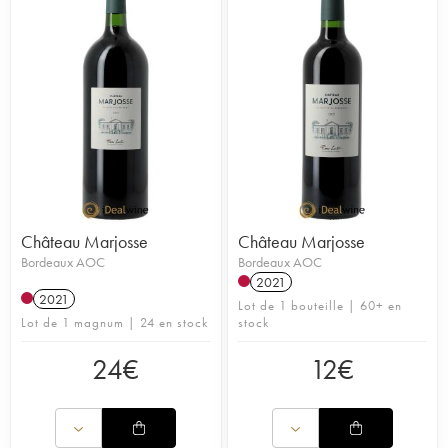
Château Marjosse
Château Marjosse
Bordeaux AOC
Bordeaux AOC
2021
2021
Lot de 1 bouteille | 60+ en
Lot de 1 magnum | 24 en stock
stock
24
€
12
€