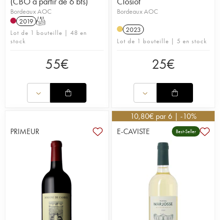
(CBO à partir de 6 bts)
Closiot
Bordeaux AOC
Bordeaux AOC
2019
T
2023
Lot de 1 bouteille | 48 en
stock
Lot de 1 bouteille | 5 en stock
55
€
25
€
10,80
€
par 6 | -10%
PRIMEUR
E-CAVISTE
Best-Seller