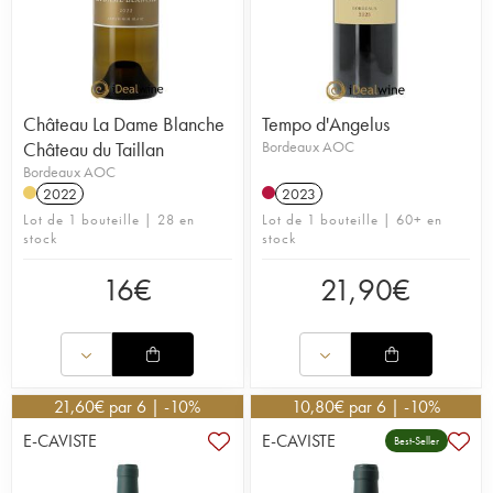
Château La Dame Blanche
Tempo d'Angelus
Château du Taillan
Bordeaux AOC
Bordeaux AOC
2022
2023
Lot de 1 bouteille | 28 en
Lot de 1 bouteille | 60+ en
stock
stock
16
€
21,90
€
21,60
€
par 6 | -10%
10,80
€
par 6 | -10%
E-CAVISTE
E-CAVISTE
Best-Seller