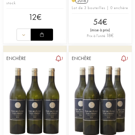
2016
stock
Lot de 3 bouteilles | 0 enchère
12
€
54
€
(
mise à prix
)
18
€
Prix à l'unité
ENCHÈRE
ENCHÈRE
1
1