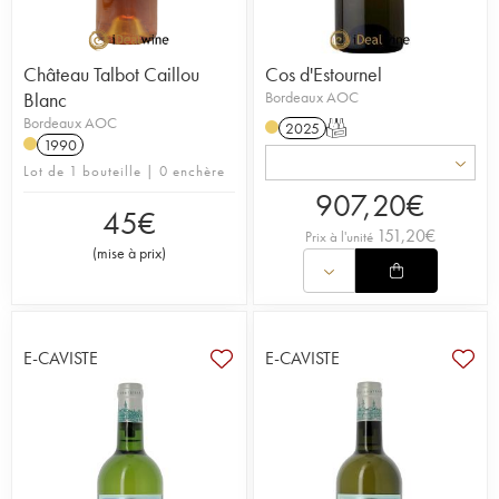
Château Talbot Caillou
Cos d'Estournel
Blanc
Bordeaux AOC
Bordeaux AOC
2025
T
1990
Lot de 1 bouteille | 0 enchère
907,20
€
45
€
151,20
€
Prix à l'unité
(
mise à prix
)
E-CAVISTE
E-CAVISTE