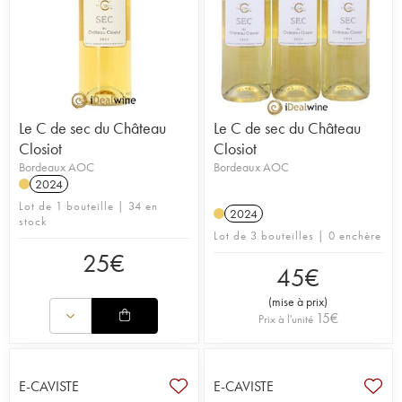
Le C de sec du Château
Le C de sec du Château
Closiot
Closiot
Bordeaux AOC
Bordeaux AOC
2024
Lot de 1 bouteille | 34 en
2024
stock
Lot de 3 bouteilles | 0 enchère
25
€
45
€
(
mise à prix
)
15
€
Prix à l'unité
E-CAVISTE
E-CAVISTE