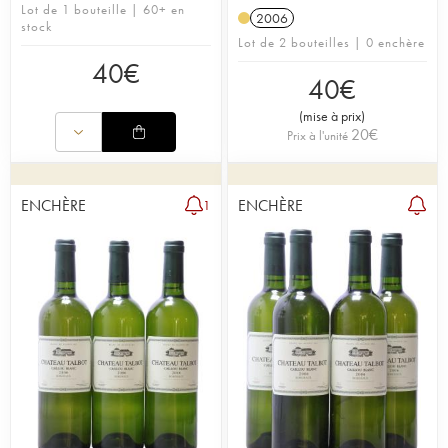
Lot de 1 bouteille | 60+ en
2006
stock
Lot de 2 bouteilles | 0 enchère
40
€
40
€
(
mise à prix
)
20
€
Prix à l'unité
ENCHÈRE
ENCHÈRE
1