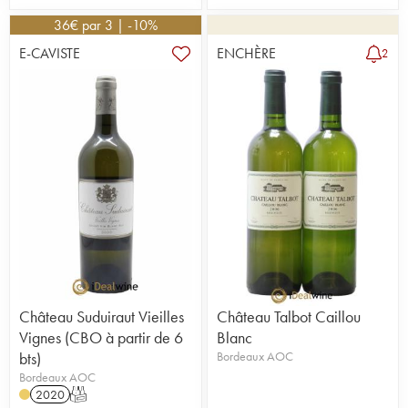
36
€
par 3 | -10%
E-CAVISTE
ENCHÈRE
2
Château Suduiraut Vieilles
Château Talbot Caillou
Vignes (CBO à partir de 6
Blanc
bts)
Bordeaux AOC
Bordeaux AOC
2020
T