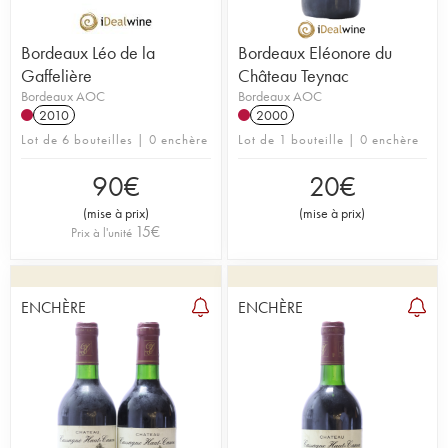
Bordeaux Léo de la
Bordeaux Eléonore du
Gaffelière
Château Teynac
Bordeaux AOC
Bordeaux AOC
2010
2000
Lot de 6 bouteilles | 0 enchère
Lot de 1 bouteille | 0 enchère
90
€
20
€
(
mise à prix
)
(
mise à prix
)
15
€
Prix à l'unité
ENCHÈRE
ENCHÈRE