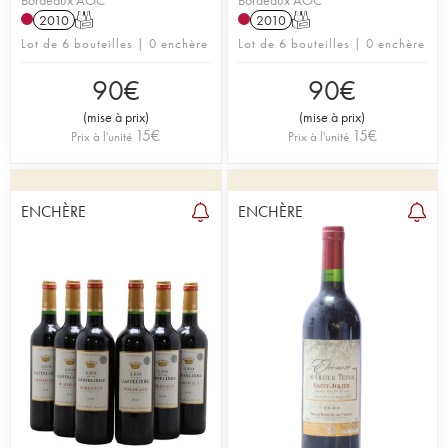
Bordeaux AOC
Bordeaux AOC
2010
T
2010
T
Lot de 6 bouteilles | 0 enchère
Lot de 6 bouteilles | 0 enchère
90
€
90
€
(
mise à prix
)
(
mise à prix
)
15
€
15
€
Prix à l'unité
Prix à l'unité
ENCHÈRE
ENCHÈRE