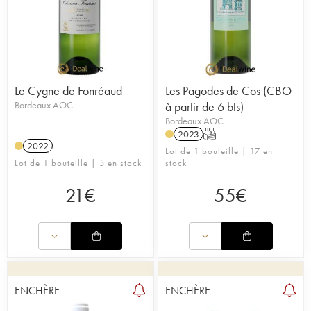
Le Cygne de Fonréaud
Les Pagodes de Cos (CBO
Bordeaux AOC
à partir de 6 bts)
Bordeaux AOC
2023
T
2022
Lot de 1 bouteille | 17 en
Lot de 1 bouteille | 5 en stock
stock
21
€
55
€
ENCHÈRE
ENCHÈRE