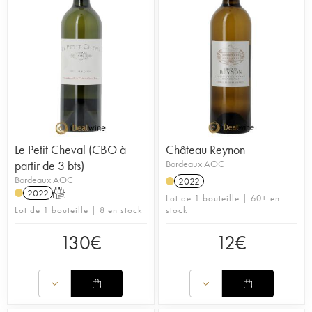
Le Petit Cheval (CBO à
Château Reynon
partir de 3 bts)
Bordeaux AOC
Bordeaux AOC
2022
2022
T
Lot de 1 bouteille | 60+ en
Lot de 1 bouteille | 8 en stock
stock
130
€
12
€