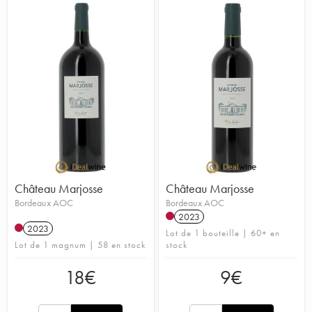
Château Marjosse
Château Marjosse
Bordeaux AOC
Bordeaux AOC
2023
2023
Lot de 1 bouteille | 60+ en
Lot de 1 magnum | 58 en stock
stock
18
€
9
€