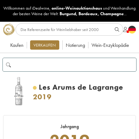
Willkommen auf iDealwine,
online-Weinauktionshaus
und
Weinhandlung
der besten Weine der Welt:
Burgund
,
Bordeaux
,
Champagne
...
Kaufen
Notierung
Wein-Enzyklopädie
VERKAUFEN
Les Arums de Lagrange
2019
Jahrgang