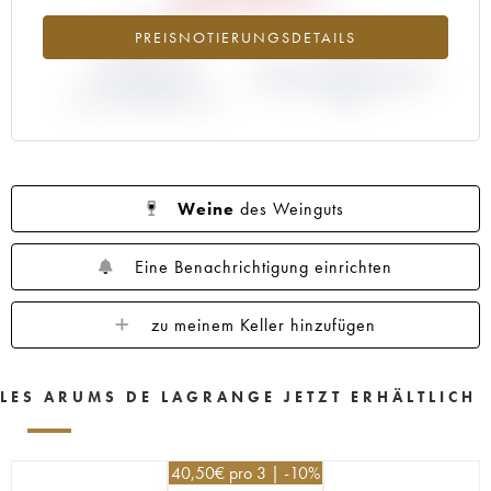
-35.9%
0%
PREISNOTIERUNGSDETAILS
ABWEICHUNG DER
ABWEICHUNG PRIMEUR-PREIS
NOTIERUNG
NACH JAHRGANG 2019 /
AKTUELL/PRIMEUR-PREIS
2018
Weine
des Weinguts
Eine Benachrichtigung einrichten
zu meinem Keller hinzufügen
LES ARUMS DE LAGRANGE JETZT ERHÄLTLICH
40,50
€
pro 3 | -10%