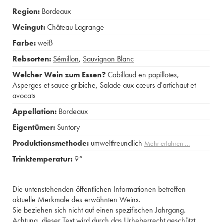
Region:
Bordeaux
Weingut:
Château Lagrange
Farbe:
weiß
Rebsorten:
Sémillon
,
Sauvignon Blanc
Welcher Wein zum Essen?
Cabillaud en papillotes
,
Asperges et sauce gribiche
,
Salade aux cœurs d'artichaut et
avocats
Appellation:
Bordeaux
Eigentümer:
Suntory
Produktionsmethode:
umweltfreundlich
Mehr erfahren …
Trinktemperatur:
9°
Die untenstehenden öffentlichen Informationen betreffen
aktuelle Merkmale des erwähnten Weins.
Sie beziehen sich nicht auf einen spezifischen Jahrgang.
Achtung, dieser Text wird durch das Urheberrecht geschützt.