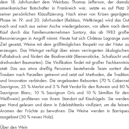
dem 18. Jahrhundert dem Weinbau. Thomas Jefferson, der damals
amerikanischer Botschafter in Frankreich war, setzte es auf Platz 3
seiner persönlichen Klassifizierung. Nach einer von Krisen geprägten
Phase im 19. und 20. Jahrhundert (Reblaus, Weltkriege) wird das Gut
nach und nach aus seiner Asche wiedergeboren, vor allem nach dem
Kauf durch das Familienunternehmen Suntory, das ab 1983 große
Renovierungen in Angriff nimmt. Heute hat sich Château Lagrange zum
Ziel gesetzt, Weine mit dem größtmöglichen Respekt vor der Natur zu
erzeugen. Das Weingut verfügt über einen verringerten ökologischen
Fußabdruck und fördert die Biodiversität (Bienenstöcke, Schafzucht und
dreihundert Baumarten). Die Vinifikation findet mit großer Fachkenntnis
statt: Das aus etwa dreißig Personen bestehende Team sortiert die
Trauben nach Parzellen getrennt und setzt auf Methoden, die Tradition
und Innovation verbinden. Die angebauten Rebsorten (70 % Cabernet
Sauvignon, 25 % Merlot und 5 % Petit Verdot für den Rotwein und 80 %
Sauvignon Blanc, 10 % Sauvignon Gris und 10 % Sémillon für den
Weißwein) profitieren von ihrem Standort auf Kieshügeln. Sie werden
per Hand gelesen und dann in Edelstahltanks vinifiziert, um die feinen
Aromen der Früchte zu bewahren. Die Weine werden in Barriques
ausgebaut (50 % neues Holz).
Über den Wein