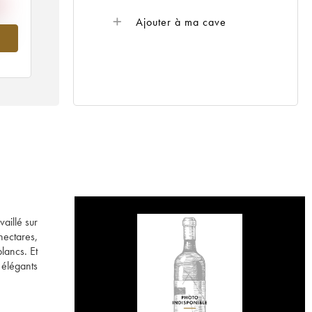
Ajouter à ma cave
018
aillé sur
hectares,
lancs. Et
, élégants