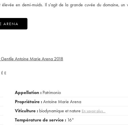
t élevée en demi-muids. Il s'agit de la grande cuvée du domaine, un 
E ARENA
 Gentile Antoine Marie Arena
2018
VÉE
Appellation :
Patrimonio
Propriétaire :
Antoine Marie Arena
Viticulture :
biodynamique et nature
En savoir plus...
Température de service :
16°