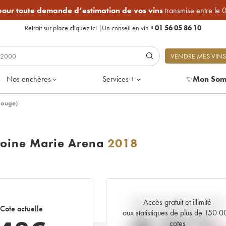
 pour toute demande d’estimation de vos vins
transmise entre le 
Retrait sur place
cliquez ici
|
Un conseil en vin ?
01 56 05 86 10
VENDRE MES VINS
Nos enchères
Services +
✨
Mon Som
Rouge)
oine Marie Arena
2018
Accès gratuit et illimité
Tendance actuelle de la cote
Cote actuelle
aux statistiques de plus de 150 
cotes