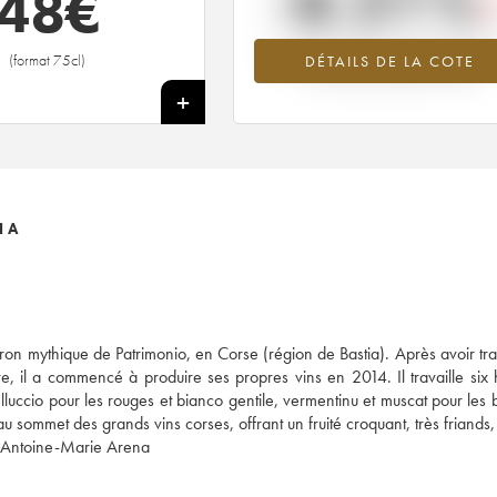
-8.21%
48
€
Tendance à la baisse du millésime 2
(format 75cl)
DÉTAILS DE LA COTE
en 2026 par rapport à 2025
+
NA
on mythique de Patrimonio, en Corse (région de Bastia). Après avoir trav
, il a commencé à produire ses propres vins en 2014. Il travaille six 
luccio pour les rouges et bianco gentile, vermentinu et muscat pour les b
 au sommet des grands vins corses, offrant un fruité croquant, très friands
ne Antoine-Marie Arena