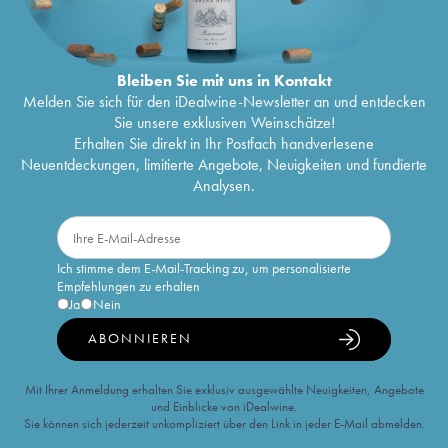
Bleiben Sie mit uns in Kontakt
Melden Sie sich für den iDealwine-Newsletter an und entdecken
Sie unsere exklusiven Weinschätze!
Erhalten Sie direkt in Ihr Postfach handverlesene
Neuentdeckungen, limitierte Angebote, Neuigkeiten und fundierte
Analysen.
Ich stimme dem E-Mail-Tracking zu, um personalisierte
Empfehlungen zu erhalten
Ja
Nein
ABONNIEREN
Mit Ihrer Anmeldung erhalten Sie exklusiv ausgewählte Neuigkeiten, Angebote
und Einblicke von iDealwine.
Sie können sich jederzeit unkompliziert über den Link in jeder E-Mail abmelden.