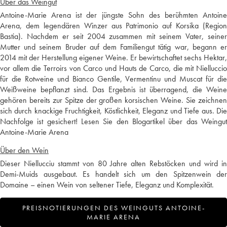
Über das Weingut
Antoine-Marie Arena ist der jüngste Sohn des berühmten Antoine
Arena, dem legendären Winzer aus Patrimonio auf Korsika (Region
Bastia). Nachdem er seit 2004 zusammen mit seinem Vater, seiner
Mutter und seinem Bruder auf dem Familiengut tätig war, begann er
2014 mit der Herstellung eigener Weine. Er bewirtschaftet sechs Hektar,
vor allem die Terroirs von Carco und Hauts de Carco, die mit Nielluccio
für die Rotweine und Bianco Gentile, Vermentinu und Muscat für die
Weißweine bepflanzt sind. Das Ergebnis ist überragend, die Weine
gehören bereits zur Spitze der großen korsischen Weine. Sie zeichnen
sich durch knackige Fruchtigkeit, Köstlichkeit, Eleganz und Tiefe aus. Die
Nachfolge ist gesichert!
Lesen Sie den Blogartikel über das Weingut
Antoine-Marie Arena
Über den Wein
Dieser Niellucciu stammt von 80 Jahre alten Rebstöcken und wird in
Demi-Muids ausgebaut. Es handelt sich um den Spitzenwein der
Domaine – einen Wein von seltener Tiefe, Eleganz und Komplexität.
PREISNOTIERUNGEN DES WEINGUTS ANTOINE-
MARIE ARENA