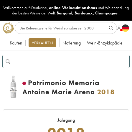
Willkommen auf iDealwine,
online-Weinauktionshaus
und
Weinhandlung
der besten Weine der Welt:
Burgund
,
Bordeaux
,
Champagne
...
Kaufen
Notierung
Wein-Enzyklopädie
VERKAUFEN
Patrimonio Memoria
Antoine Marie Arena
2018
Jahrgang