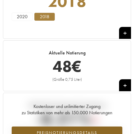
2018
2020
2018
Aktuelle Notierung
48
€
(Größe 0,75 Liter)
+
Aktuelle Entwicklung der Preisnotierung
Kostenloser und unlimitierter Zugang
-8.21%
zu Statistiken von mehr als 150.000 Notierungen
Preisabfall des Jahrgangs 2018 im Jahr 2026 im Vergleich zum Jahr
PREISNOTIERUNGSDETAILS