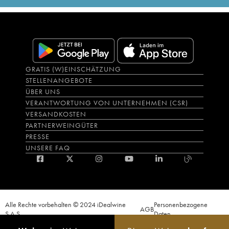
GRATIS (W)EINSCHÄTZUNG
STELLENANGEBOTE
ÜBER UNS
VERANTWORTUNG VON UNTERNEHMEN (CSR)
VERSANDKOSTEN
PARTNERWEINGÜTER
PRESSE
UNSERE FAQ
Alle Rechte vorbehalten © 2024 iDealwine
Personenbezogene
AGB
S.A.S.
Daten
Der Nachweis der Volljährigkeit des Käufers wird zum Zeitpunkt des Online-